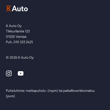
Ota yhteyttä toimipisteeseen tai lähetä viesti lomakkeella.
Etsi toimipiste
Lähetä viesti
K Auto Oy
Tikkurilantie 123
01530 Vantaa
Puh. 010 533 2425
©
2026
K Auto Oy
Puheluhinta: matka­puhelu- (mpm) tai paikallis­verkko­maksu
(pvm)