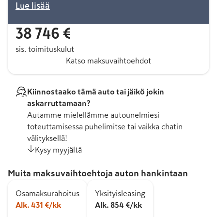
Lue lisää
38 746 €
sis. toimituskulut
Katso maksuvaihtoehdot
Kiinnostaako tämä auto tai jäikö jokin
askarruttamaan?
Autamme mielellämme autounelmiesi
toteuttamisessa puhelimitse tai vaikka chatin
välityksellä!
Kysy myyjältä
Muita maksuvaihtoehtoja auton hankintaan
Osamaksurahoitus
Yksityisleasing
Alk. 431 €/kk
Alk. 854 €/kk