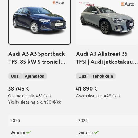
Audi A3 A3 Sportback
Audi A3 Allstreet 35
TFSI 85 kW S tronic l
TFSI | Audi jatkotakuu
Metalliväri l
100 000km/5-vuotta |
Uusi
Ajamaton
Uusi
Tehokkain
Vetokoukku l
Audi approved :plus |
Advanced key l
38 746 €
41 890 €
Peruutuskamera I ACC
Osamaksu
alk. 431 €/kk
Osamaksu
alk. 448 €/kk
Yksityisleasing
alk. 490 €/kk
2026
2026
Bensiini
Bensiini