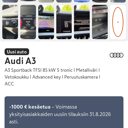
+
Uusi auto
Audi
A3
A3 Sportback TFSI 85 kW S tronic l Metalliväri l
Vetokoukku l Advanced key l Peruutuskamera I
ACC
-1000 € kesäetua
– Voimassa
yksityisasiakkaiden uusiin tilauksiin 31.8.2026
asti.