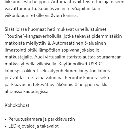
liikkumisesta helppoa. Automaattivaihteisto tuo ajamiseen 
vaivattomuutta. Sopii hyvin niin työajoihin kuin 
viikonlopun retkille ystävien kanssa.

Sisätiloissa huomaat heti mukavat urheiluistuimet 
"Routine"-kangasverhoilulla, jotka tekevät pidemmistäkin 
matkoista miellyttäviä. Automaattinen 3-alueinen 
ilmastointi pitää lämpötilan sopivana jokaiselle 
matkustajalle. Audi virtuaalimittaristo auttaa seuraamaan 
matkaa yhdellä vilkaisulla. Käytännölliset USB-C-
latauspistokkeet sekä älypuhelimen langaton lataus 
pitävät laitteet aina valmiina. Peruutuskamera sekä 
parkkiavustin tekevät pysäköinnistä helppoa vaikka 
ahtaassa kaupungissa.

Kohokohdat:

•  Peruutuskamera ja parkkiavustin

•  LED-ajovalot ja takavalot
