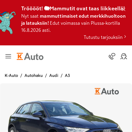
Trööööt! 🐘Mammutit ovat taas liikkeellä!
Nyt saat
mammuttimaiset edut merkkihuoltoon
ja latauksiin!
Edut voimassa vain Plussa-kortilla
16.8.2026 asti.
Tutustu tarjouksiin
K-Auto
Autohaku
Audi
A3