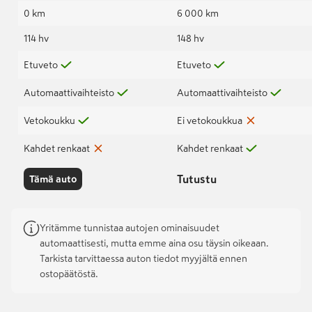
0 km
6 000 km
114 hv
148 hv
Etuveto
Etuveto
Automaattivaihteisto
Automaattivaihteisto
Vetokoukku
Ei vetokoukkua
Kahdet renkaat
Kahdet renkaat
Tutustu
Tämä auto
Yritämme tunnistaa autojen ominaisuudet
automaattisesti, mutta emme aina osu täysin oikeaan.
Tarkista tarvittaessa auton tiedot myyjältä ennen
ostopäätöstä.