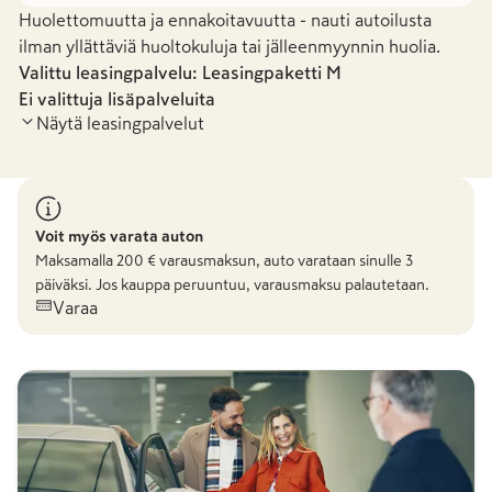
Huolettomuutta ja ennakoitavuutta - nauti autoilusta
ilman yllättäviä huoltokuluja tai jälleenmyynnin huolia.
Valittu leasingpalvelu: Leasingpaketti
M
Ei valittuja lisäpalveluita
Näytä leasingpalvelut
Leasingpaketti S
Leasingpaketti
Voit myös varata auton
Maksamalla
200
€ varausmaksun, auto varataan sinulle 3
päiväksi. Jos kauppa peruuntuu, varausmaksu palautetaan.
-
38,10 €
/kk
854,39 €
/kk
Varaa