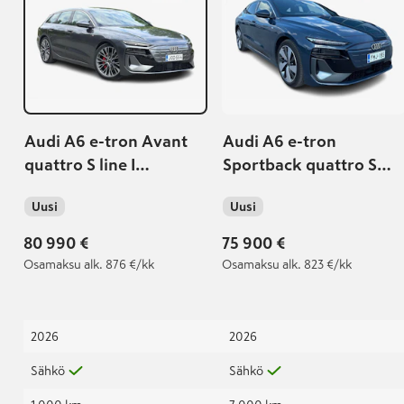
Audi A6 e-tron Avant
Audi A6 e-tron
quattro S line I
Sportback quattro S
Ilmajousitus I
line | Vetokoukku | S
Uusi
Uusi
Vetokoukku I Matrix
line paketit | Matrix LED
LED I Urheiluistuimet I
| Ohjauspyörän
80 990 €
75 900 €
Daytona-harmaa
lämmitys
Osamaksu
alk. 876 €/kk
Osamaksu
alk. 823 €/kk
2026
2026
Sähkö
Sähkö