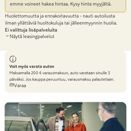
emme voineet hakea hintaa. Kysy hinta myyjältä.
Huolettomuutta ja ennakoitavuutta - nauti autoilusta
ilman yllättäviä huoltokuluja tai jälleenmyynnin huolia.
Ei valittuja lisäpalveluita
Näytä leasingpalvelut
Voit myös varata auton
Maksamalla
200
€ varausmaksun, auto varataan sinulle 3
päiväksi. Jos kauppa peruuntuu, varausmaksu palautetaan.
Varaa