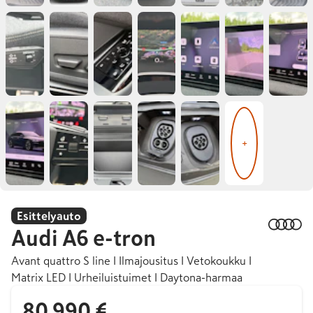
+
Esittelyauto
Audi
A6 e-tron
Avant quattro S line I Ilmajousitus I Vetokoukku I
Matrix LED I Urheiluistuimet I Daytona-harmaa
80 990 €