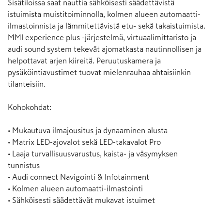
Sisätiloissa saat nauttia sähköisesti säädettävistä 
istuimista muistitoiminnolla, kolmen alueen automaatti-
ilmastoinnista ja lämmitettävistä etu- sekä takaistuimista. 
MMI experience plus -järjestelmä, virtuaalimittaristo ja 
audi sound system tekevät ajomatkasta nautinnollisen ja 
helpottavat arjen kiireitä. Peruutuskamera ja 
pysäköintiavustimet tuovat mielenrauhaa ahtaisiinkin 
tilanteisiin.

Kohokohdat:

• Mukautuva ilmajousitus ja dynaaminen alusta

• Matrix LED-ajovalot sekä LED-takavalot Pro

• Laaja turvallisuusvarustus, kaista- ja väsymyksen 
tunnistus

• Audi connect Navigointi & Infotainment

• Kolmen alueen automaatti-ilmastointi

• Sähköisesti säädettävät mukavat istuimet