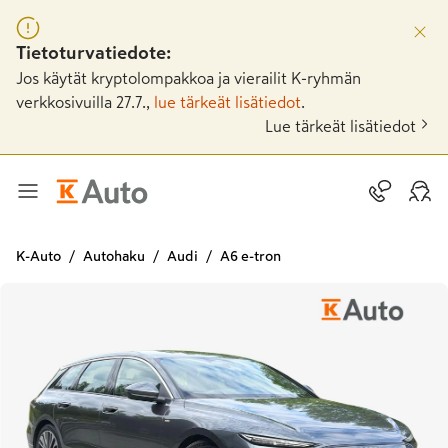
Tietoturvatiedote:
Jos käytät kryptolompakkoa ja vierailit K-ryhmän
verkkosivuilla 27.7.,
lue tärkeät lisätiedot
.
Lue tärkeät lisätiedot
K-Auto
Autohaku
Audi
A6 e-tron