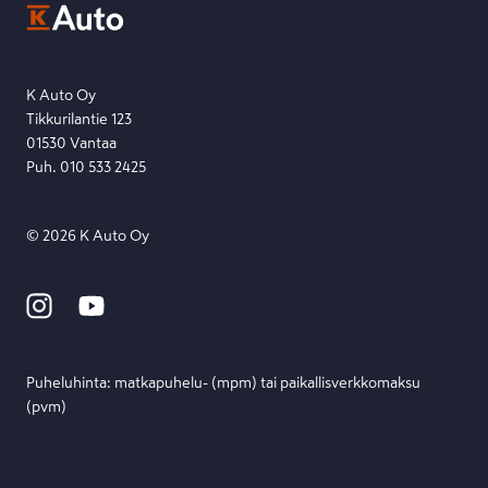
Etsi toimipiste
Lähetä viesti
K Auto Oy
Tikkurilantie 123
01530 Vantaa
Puh. 010 533 2425
©
2026
K Auto Oy
Puheluhinta: matka­puhelu- (mpm) tai paikallis­verkko­maksu
(pvm)