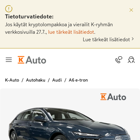
Tietoturvatiedote:
Jos käytät kryptolompakkoa ja vierailit K-ryhmän
verkkosivuilla 27.7.,
lue tärkeät lisätiedot
.
Lue tärkeät lisätiedot
K-Auto
Autohaku
Audi
A6 e-tron