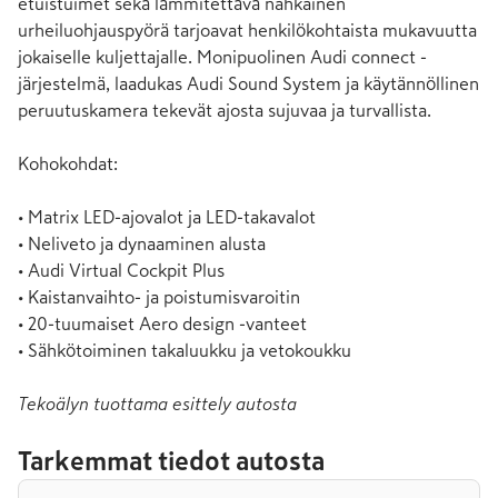
etuistuimet sekä lämmitettävä nahkainen 
urheiluohjauspyörä tarjoavat henkilökohtaista mukavuutta 
jokaiselle kuljettajalle. Monipuolinen Audi connect -
järjestelmä, laadukas Audi Sound System ja käytännöllinen 
peruutuskamera tekevät ajosta sujuvaa ja turvallista.

Kohokohdat:

• Matrix LED-ajovalot ja LED-takavalot

• Neliveto ja dynaaminen alusta

• Audi Virtual Cockpit Plus

• Kaistanvaihto- ja poistumisvaroitin

• 20-tuumaiset Aero design -vanteet

• Sähkötoiminen takaluukku ja vetokoukku
Tekoälyn tuottama esittely autosta
Tarkemmat tiedot autosta