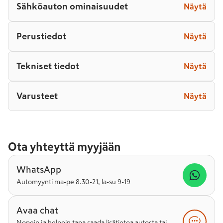
Sähköauton ominaisuudet
Näytä
Perustiedot
Näytä
Tekniset tiedot
Näytä
Varusteet
Näytä
Ota yhteyttä myyjään
WhatsApp
Automyynti ma-pe 8.30-21, la-su 9-19
Avaa chat
Nopein ja helpoin tapa saada lisätietoa autosta tai