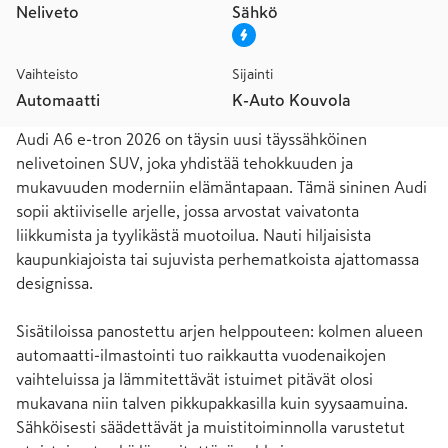
Neliveto
Sähkö
Vaihteisto
Sijainti
Automaatti
K-Auto Kouvola
Audi A6 e-tron 2026 on täysin uusi täyssähköinen 
nelivetoinen SUV, joka yhdistää tehokkuuden ja 
mukavuuden moderniin elämäntapaan. Tämä sininen Audi 
sopii aktiiviselle arjelle, jossa arvostat vaivatonta 
liikkumista ja tyylikästä muotoilua. Nauti hiljaisista 
kaupunkiajoista tai sujuvista perhematkoista ajattomassa 
designissa.

Sisätiloissa panostettu arjen helppouteen: kolmen alueen 
automaatti-ilmastointi tuo raikkautta vuodenaikojen 
vaihteluissa ja lämmitettävät istuimet pitävät olosi 
mukavana niin talven pikkupakkasilla kuin syysaamuina. 
Sähköisesti säädettävät ja muistitoiminnolla varustetut 