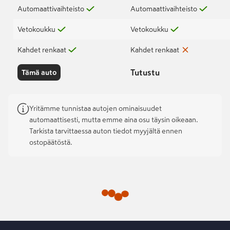
Automaattivaihteisto
Automaattivaihteisto
Vetokoukku
Vetokoukku
Kahdet renkaat
Kahdet renkaat
Tutustu
Tämä auto
Yritämme tunnistaa autojen ominaisuudet
automaattisesti, mutta emme aina osu täysin oikeaan.
Tarkista tarvittaessa auton tiedot myyjältä ennen
ostopäätöstä.