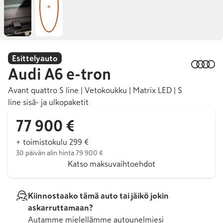
+
Esittelyauto
Audi
A6 e-tron
Avant quattro S line | Vetokoukku | Matrix LED | S
line sisä- ja ulkopaketit
77 900 €
+ toimistokulu 299 €
30 päivän alin hinta 79 900 €
Katso maksuvaihtoehdot
Kiinnostaako tämä auto tai jäikö jokin
askarruttamaan?
Autamme mielellämme autounelmiesi