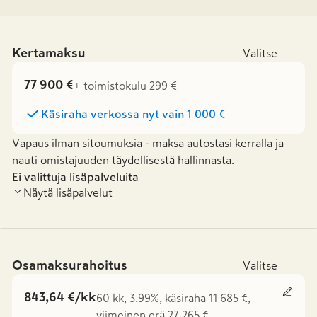
Kertamaksu
Valitse
77 900 €
+ toimistokulu 299 €
Käsiraha verkossa nyt vain
1 000 €
Vapaus ilman sitoumuksia - maksa autostasi kerralla ja
nauti omistajuuden täydellisestä hallinnasta.
Ei valittuja lisäpalveluita
Näytä lisäpalvelut
Osamaksurahoitus
Valitse
843,64 €/kk
60 kk, 3.99%, käsiraha 11 685 €,
viimeinen erä 27 265 €