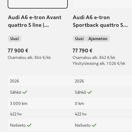
Audi A6 e-tron Avant
Audi A6 e-tron
quattro S line |
Sportback quattro S
Vetokoukku | Matrix
line | Vetokoukku |
Uusi
Uusi
Ajamaton
LED | S line sisä- ja
Matrix LED | Musta
ulkopaketit
Optiikka Pro
77 900 €
77 790 €
Osamaksu
alk. 844 €/kk
Osamaksu
alk. 842 €/kk
Yksityisleasing
alk. 1 026 €/kk
2026
2026
Sähkö
Sähkö
3 000 km
0 km
422 hv
422 hv
Neliveto
Neliveto