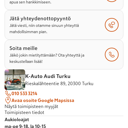
apua sen hankkimiseen.
Jätä yhteydenottopyyntö
Jätä viesti, niin otamme sinuun yhteyttä
mahdollisimman pian.
Soita meille
Jäikö jokin mietityttämään? Ota yhteyttä ja
keskustellaan lisää!
K-Auto Audi Turku
Rieskalähteentie 89, 20300 Turku
010 533 3214
Avaa osoite Google Mapsissa
Näytä toimipisteen myyjät
Toimipisteen tiedot
Aukioloajat
ma-pe 9-18, la 10-15