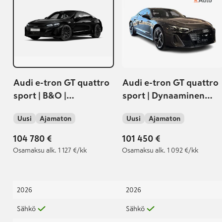
Audi e-tron GT quattro
Audi e-tron GT quattro
sport | B&O |
sport | Dynaaminen
Nelipyöräohjaus |
nelipyöräohjaus |
Uusi
Ajamaton
Uusi
Ajamaton
Ilmajousitus | AR-HUD |
Adaptiivinen
Musta Optiikka Plus
ilmajousitus | HUD-
104 780 €
101 450 €
tuulilasinäyttö |
Osamaksu
alk. 1 127 €/kk
Osamaksu
alk. 1 092 €/kk
2026
2026
Sähkö
Sähkö