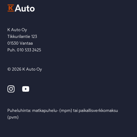
Ota yhteyttä toimipisteeseen tai lähetä viesti lomakkeella.
Etsi toimipiste
Lähetä viesti
K Auto Oy
Tikkurilantie 123
01530 Vantaa
Puh. 010 533 2425
©
2026
K Auto Oy
Puheluhinta: matka­puhelu- (mpm) tai paikallis­verkko­maksu
(pvm)