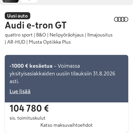
Uusi auto
Audi
e-tron GT
quattro sport | B&O | Nelipyöräohjaus | Ilmajousitus
| AR-HUD | Musta Optiikka Plus
-1000 € kesäetua
– Voimassa
yksityisasiakkaiden uusiin tilauksiin 31.8.2026
asti.
Lue lisää
104 780 €
sis. toimituskulut
Katso maksuvaihtoehdot