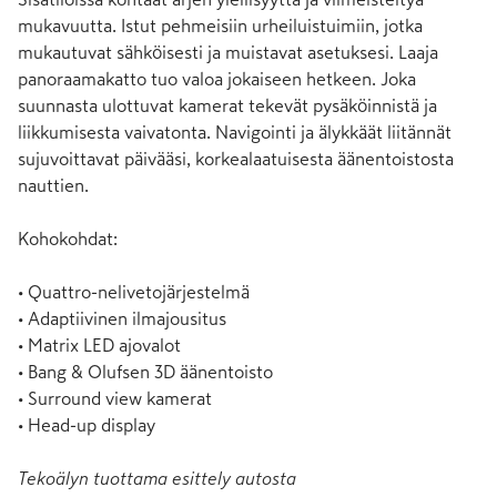
mukavuutta. Istut pehmeisiin urheiluistuimiin, jotka 
mukautuvat sähköisesti ja muistavat asetuksesi. Laaja 
panoraamakatto tuo valoa jokaiseen hetkeen. Joka 
suunnasta ulottuvat kamerat tekevät pysäköinnistä ja 
liikkumisesta vaivatonta. Navigointi ja älykkäät liitännät 
sujuvoittavat päivääsi, korkealaatuisesta äänentoistosta 
nauttien.

Kohokohdat:

• Quattro-nelivetojärjestelmä

• Adaptiivinen ilmajousitus

• Matrix LED ajovalot

• Bang & Olufsen 3D äänentoisto

• Surround view kamerat

• Head-up display
Tekoälyn tuottama esittely autosta