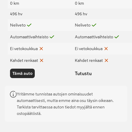
0 km
0 km
496 hv
496 hv
Neliveto
Neliveto
Automaattivaihteisto
Automaattivaihteisto
Ei vetokoukkua
Ei vetokoukkua
Kahdet renkaat
Kahdet renkaat
Tutustu
Tämä auto
Yritämme tunnistaa autojen ominaisuudet
automaattisesti, mutta emme aina osu täysin oikeaan.
Tarkista tarvittaessa auton tiedot myyjältä ennen
ostopäätöstä.