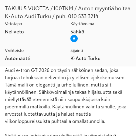
TAKUU 5 VUOTTA /100TKM / Auton myyntiä hoitaa
K-Auto Audi Turku / puh. 010 533 3214
Vetotapa
Käyttövoima
Neliveto
Sähkö
Vaihteisto
Sijainti
Automaatti
K-Auto Turku
Audi e-tron GT 2026 on täysin sähköinen sedan, joka 
tarjoaa tehokkaan nelivedon ja ylellisen ajokokemuksen. 
Tämä malli on elegantti ja urheilullinen, mutta silti 
käytännöllinen. Sähkövoimalinja takaa hiljaisuutta sekä 
miellyttävää etenemistä niin kaupunkiajossa kuin 
pidemmillä matkoilla. Käytännöllinen valinta sinulle, joka 
arvostat luotettavuutta ja haluat nauttia 
viikonloppureissuista puhtaalla omallatunnolla.

Sisätiloissa kohtaat arjen ylellisyyttä ja viimeisteltyä 