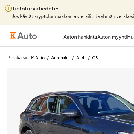
Tietoturvatiedote:
Jos käytät kryptolompakkoa ja vierailit K-ryhmän verkkosiv
Auton hankinta
Auton myynti
Huo
Takaisin
K-Auto
Autohaku
Audi
Q5