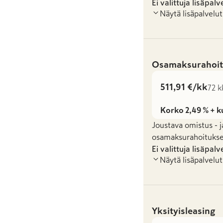
Ei valittuja lisäpalv
Näytä lisäpalvelut
Osamaksurahoit
511,91 €/kk
72 k
Korko 2,49 % + k
Joustava omistus - j
osamaksurahoituksel
Ei valittuja lisäpalv
Näytä lisäpalvelut
Yksityisleasing