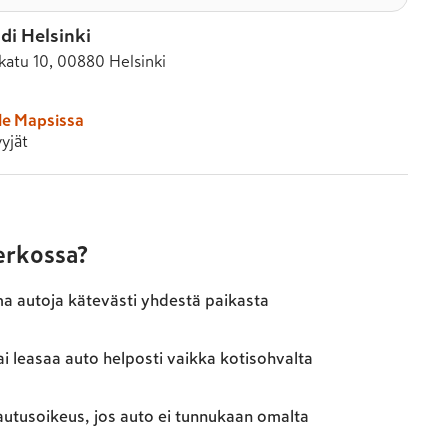
di Helsinki
atu 10, 00880 Helsinki
le Mapsissa
yjät
verkossa?
ma autoja kätevästi yhdestä paikasta
ai leasaa auto helposti vaikka kotisohvalta
autusoikeus, jos auto ei tunnukaan omalta