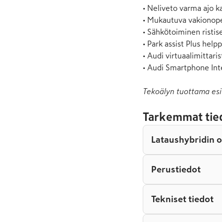
• Neliveto varma ajo ka
• Mukautuva vakionope
• Sähkötoiminen ristise
• Park assist Plus helpp
• Audi virtuaalimittaris
• Audi Smartphone Int
Tekoälyn tuottama esi
Tarkemmat tie
Lataushybridin 
Perustiedot
Tekniset tiedot