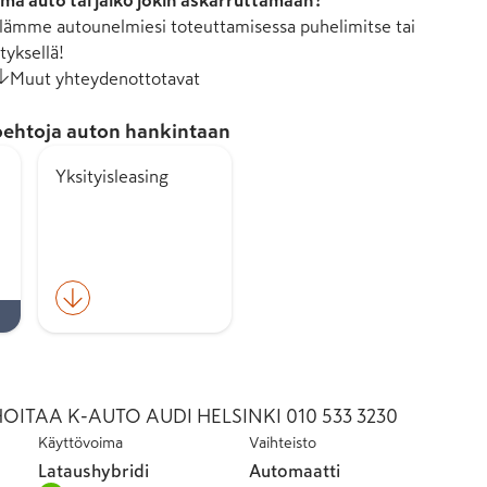
mä auto tai jäikö jokin askarruttamaan?
ämme autounelmiesi toteuttamisessa puhelimitse tai
tyksellä!
Muut yhteydenottotavat
ehtoja auton hankintaan
Yksityisleasing
ITAA K-AUTO AUDI HELSINKI 010 533 3230
Käyttövoima
Vaihteisto
Lataushybridi
Automaatti