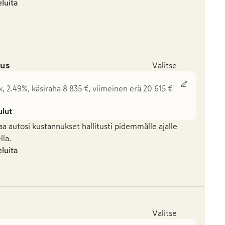
eluita
us
Valitse
k, 2.49%, käsiraha 8 835 €, viimeinen erä 20 615 €
ulut
aa autosi kustannukset hallitusti pidemmälle ajalle
la.
eluita
Valitse