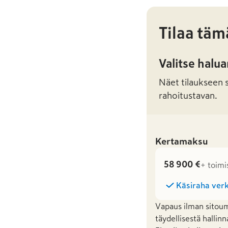
Tilaa täm
Valitse halu
Näet tilaukseen sa
rahoitustavan.
Kertamaksu
58 900 €
+ toimi
Käsiraha verk
Vapaus ilman sitoum
täydellisestä hallinn