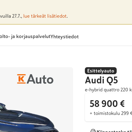
uilla 27.7.,
lue tärkeät lisätiedot
.
lto- ja korjauspalvelut
Yhteystiedot
Esittelyauto
Audi
Q5
e-hybrid quattro 220 k
58 900 €
+ toimistokulu 299 