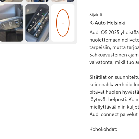
Sijainti
K-Auto Helsinki
+
Audi Q5 2025 yhdistää 
huolettomaan nelivetoo
tarpeisiin, mutta tarjo
Sähköavusteinen ajamin
vaivatonta, mikä tuo ar
Sisätilat on suunnitel
keinonahkaverhoilu luo
pitävät huolen hyvästä
löytyvät helposti. Kol
miellyttävää niin kulje
Audi connect palvelut p
Kohokohdat:
