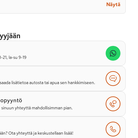
Näytä
yyjään
21, la-su 9-19
saada lisätietoa autosta tai apua sen hankkimiseen.
topyyntö
e sinuun yhteyttä mahdollisimman pian.
än? Ota yhteyttä ja keskustellaan lisää!