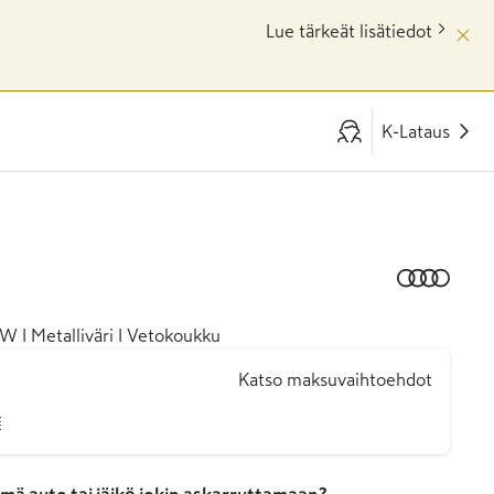
Lue tärkeät lisätiedot
K-Lataus
W I Metalliväri I Vetokoukku
Katso maksuvaihtoehdot
€