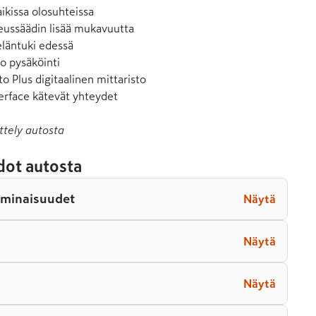
ikissa olosuhteissa

ussäädin lisää mukavuutta

läntuki edessä

o pysäköinti

to Plus digitaalinen mittaristo

erface kätevät yhteydet
ttely autosta
dot autosta
ominaisuudet
Näytä
Näytä
Näytä