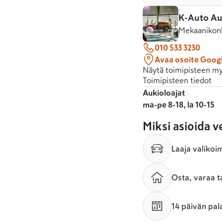
K-Auto Au
Mekaanikonk
010 533 3230
Avaa osoite Goog
Näytä toimipisteen my
Toimipisteen tiedot
Aukioloajat
ma-pe 8-18, la 10-15
Miksi asioida 
Laaja valikoi
Osta, varaa t
14 päivän pal