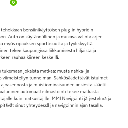
tehokkaan bensiinikäyttöisen plug-in hybridin 
n. Auto on käytännöllinen ja mukava valinta arjen 
aa myös ripauksen sporttisuutta ja tyylikkyyttä. 
en tekee kaupungissa liikkumisesta hiljaista ja 
keen rauhaa kiireen keskellä. 

tu tukemaan jokaista matkaa: musta nahka- ja 
 viimeistellyn tunnelman. Sähkösäädettävät istuimet 
 ajoasennosta ja muistiominaisuuden ansiosta säädöt 
mialueinen automaatti-ilmastointi tekee matkasta 
ttajalle kuin matkustajille. MMI Navigointi järjestelmä ja 
itävät sinut yhteydessä ja navigoinnin ajan tasalla.
