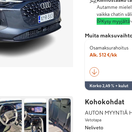
Kiinnostaako tä
Autamme mielell
vaikka chatin väli
Kysy myyjältä
Muita maksuvaihto
Osamaksurahoitus
Alk. 512 €/kk
Korko 2,49 % + kulut
Kohokohdat
AUTON MYYNTIÄ HO
Vetotapa
Neliveto