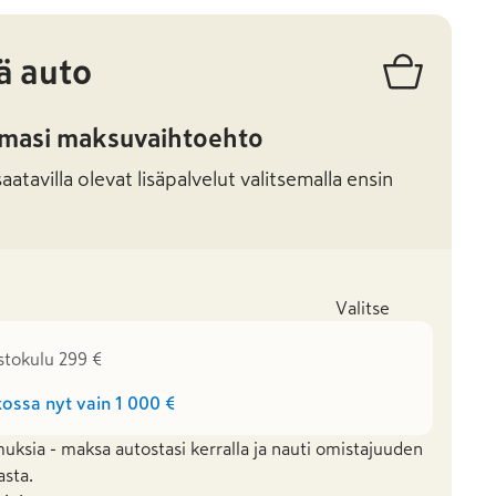
ä auto
amasi maksuvaihtoehto
atavilla olevat lisäpalvelut valitsemalla ensin
Valitse
stokulu 299 €
ossa nyt vain
1 000 €
uksia - maksa autostasi kerralla ja nauti omistajuuden
asta.