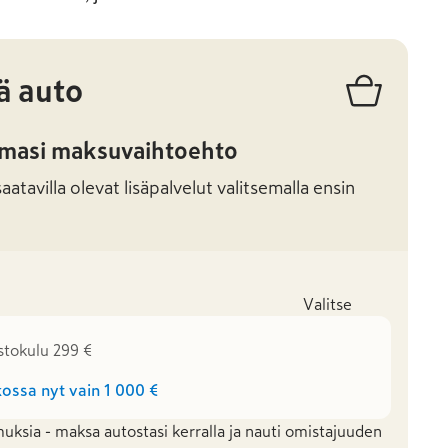
ä auto
amasi maksuvaihtoehto
atavilla olevat lisäpalvelut valitsemalla ensin
Valitse
stokulu 299 €
ossa nyt vain
1 000 €
uksia - maksa autostasi kerralla ja nauti omistajuuden