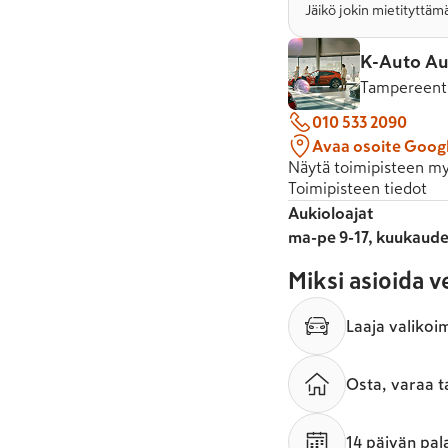
Jäikö jokin mietityttämä
K-Auto Au
Tampereenti
010 533 2090
Avaa osoite Goog
Näytä toimipisteen my
Toimipisteen tiedot
Aukioloajat
ma-pe 9-17, kuukaude
Miksi asioida 
Laaja valikoi
Osta, varaa t
14 päivän pal