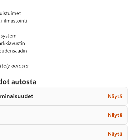
uistuimet

-ilmastointi

 system

rkkiavustin

eudensäädin
ttely autosta
dot autosta
ominaisuudet
Näytä
Näytä
Näytä