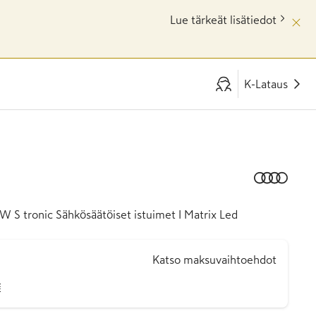
Lue tärkeät lisätiedot
K-Lataus
W S tronic Sähkösäätöiset istuimet I Matrix Led
Katso maksuvaihtoehdot
€