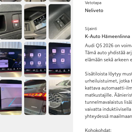
Vetotapa
Neliveto
Sijainti
K-Auto Hämeenlinna
Audi Q5 2026 on voiman
Tämä auto yhdistää arj
elämään sekä arkeen et
Sisätiloista löytyy mu
urheiluistuimet, jotk
kattava automaatti-ilma
matkustajille. Äänieris
tunnelmavalaistus lisää
vaivatta induktiivisella
yhteydessä maailmaan 
Kohokohdat:
