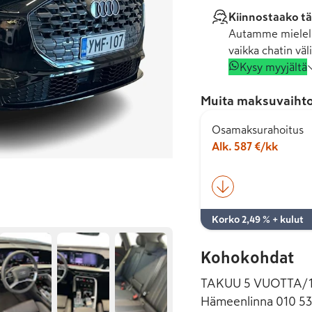
Kiinnostaako tä
Autamme mielell
vaikka chatin väli
Kysy myyjältä
Muita maksuvaihto
Osamaksurahoitus
Alk. 587 €/kk
Korko 2,49 % + kulut
Kohokohdat
TAKUU 5 VUOTTA/100
Hämeenlinna 010 5