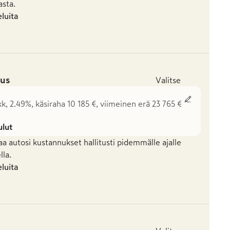
asta.
eluita
us
Valitse
kk, 2.49%, käsiraha 10 185 €, viimeinen erä 23 765 €
ulut
aa autosi kustannukset hallitusti pidemmälle ajalle
la.
eluita