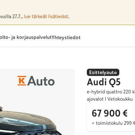
uilla 27.7.,
lue tärkeät lisätiedot
.
lto- ja korjauspalvelut
Yhteystiedot
Esittelyauto
Audi
Q5
e-hybrid quattro 220 k
ajovalot I Vetokoukku
67 900 €
+ toimistokulu 299 