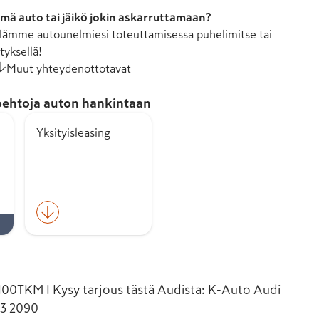
mä auto tai jäikö jokin askarruttamaan?
ämme autounelmiesi toteuttamisessa puhelimitse tai
tyksellä!
Muut yhteydenottotavat
ehtoja auton hankintaan
Yksityisleasing
TKM I Kysy tarjous tästä Audista: K-Auto Audi
33 2090