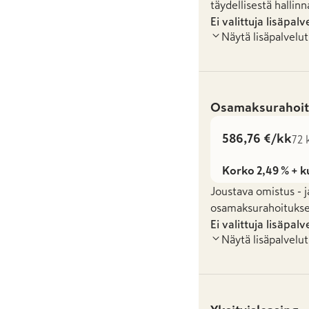
täydellisestä hallinn
Ei valittuja lisäpalv
Näytä lisäpalvelut
Osamaksurahoit
586,76 €/kk
72 
Korko 2,49 % + k
Joustava omistus - j
osamaksurahoituksel
Ei valittuja lisäpalv
Näytä lisäpalvelut