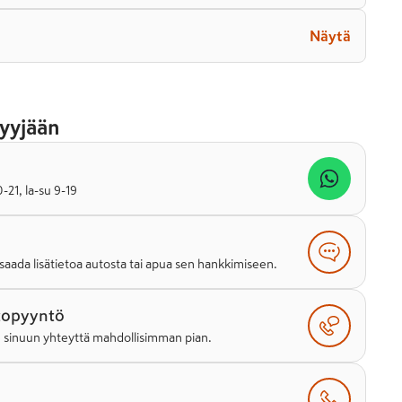
Näytä
yyjään
21, la-su 9-19
saada lisätietoa autosta tai apua sen hankkimiseen.
topyyntö
e sinuun yhteyttä mahdollisimman pian.