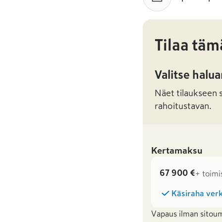
Tilaa täm
Valitse halu
Näet tilaukseen sa
rahoitustavan.
Kertamaksu
67 900 €
+ toimi
Käsiraha verk
Vapaus ilman sitoum