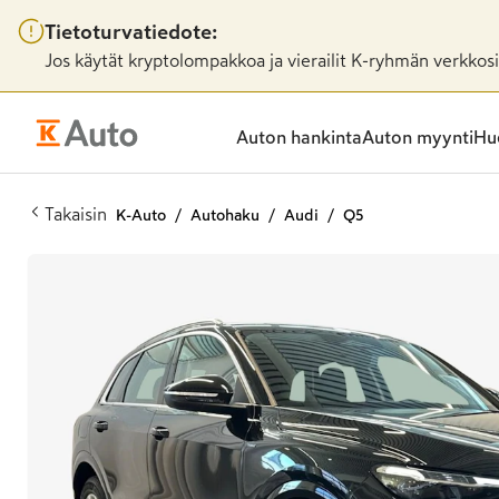
Tietoturvatiedote:
Jos käytät kryptolompakkoa ja vierailit K-ryhmän verkkosiv
Auton hankinta
Auton myynti
Huo
Takaisin
K-Auto
Autohaku
Audi
Q5