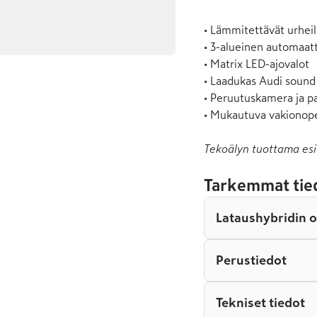
• Lämmitettävät urheil
• 3-alueinen automaatti
• Matrix LED-ajovalot

• Laadukas Audi sound
• Peruutuskamera ja pa
• Mukautuva vakionop
Tekoälyn tuottama esi
Tarkemmat tie
Lataushybridin 
Perustiedot
Tekniset tiedot