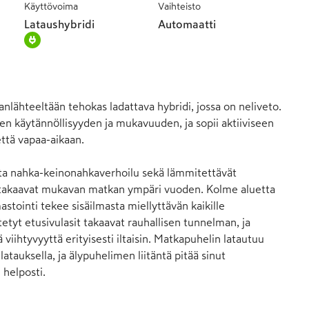
Käyttövoima
Vaihteisto
Lataushybridi
Automaatti
lähteeltään tehokas ladattava hybridi, jossa on neliveto. 
en käytännöllisyyden ja mukavuuden, ja sopii aktiiviseen 
tä vapaa-aikaan.

sta nahka-keinonahkaverhoilu sekä lämmitettävät 
a takaavat mukavan matkan ympäri vuoden. Kolme aluetta 
stointi tekee sisäilmasta miellyttävän kaikille 
tetyt etusivulasit takaavat rauhallisen tunnelman, ja 
 viihtyvyyttä erityisesti iltaisin. Matkapuhelin latautuu 
 latauksella, ja älypuhelimen liitäntä pitää sinut 
helposti.
