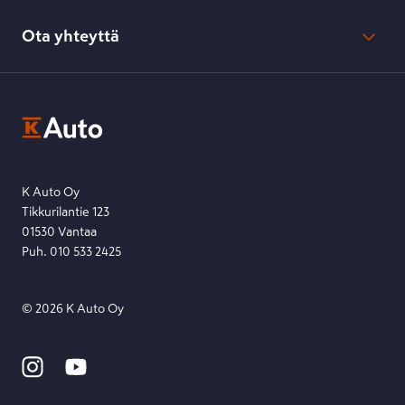
Evästeasetukset
Usein kysyttyä
Kesko-konsernin verkkoselailurekisteri
Ota yhteyttä
Saavutettavuus
K-Ryhmän evästekäytännöt
K-Auton asiakasrekisterin tietosuojaseloste
Kysymys, palaute tai jokin muu asia mielessä?
EU Data Act
Ota yhteyttä toimipisteeseen tai lähetä viesti lomakkeella.
Etsi toimipiste
Lähetä viesti
K Auto Oy
Tikkurilantie 123
01530 Vantaa
Puh. 010 533 2425
©
2026
K Auto Oy