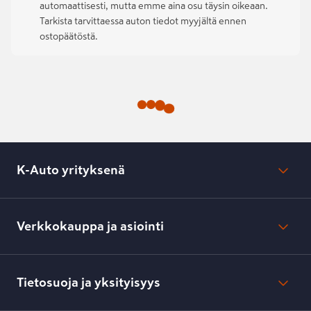
automaattisesti, mutta emme aina osu täysin oikeaan.
Tarkista tarvittaessa auton tiedot myyjältä ennen
ostopäätöstä.
K-Auto yrityksenä
Mikä on K-Auto?
Lehdistötiedotteet
Verkkokauppa ja asiointi
Toimipisteiden yhteystiedot
Työpaikat
Tilaus- ja toimitusehdot
Kesko.fi
Toimitustavat ja -kulut
Tietosuoja ja yksityisyys
Verkkokaupan peruuttamisilmoitus
Verkkokaupan peruuttamisohjeet