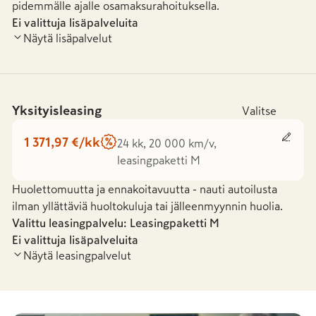
pidemmälle ajalle osamaksurahoituksella.
Ei valittuja lisäpalveluita
Näytä lisäpalvelut
Yksityisleasing
Valitse
1 371,97 €/kk
24 kk, 20 000 km/v,
leasingpaketti M
Huolettomuutta ja ennakoitavuutta - nauti autoilusta
ilman yllättäviä huoltokuluja tai jälleenmyynnin huolia.
Valittu leasingpalvelu: Leasingpaketti
M
Ei valittuja lisäpalveluita
Näytä leasingpalvelut
Leasingpaketti S
Leasingpaketti