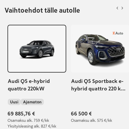
Vaihtoehdot tälle autolle
Audi Q5 e-hybrid
Audi Q5 Sportback e-
quattro 220kW
hybrid quattro 220 kW |
S line ulkonäköpaketti |
Uusi
Ajamaton
Nahkaverhoilu |
Vetokoukku
69 885,76 €
66 500 €
Osamaksu
alk. 759 €/kk
Osamaksu
alk. 575 €/kk
Yksityisleasing
alk. 827 €/kk