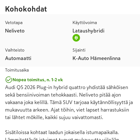
Kohokohdat
Vetotapa
Käyttövoima
Neliveto
Lataushybridi
Vaihteisto
Sijainti
Automaatti
K-Auto Hämeenlinna
Toimitusaika
Nopea toimitus, n. 1-2 vk
Audi Q5 2026 Plug-in hybrid quattro yhdistää sähköisen 
sekä bensiinivoiman tehokkaasti. Neliveto pitää ajon 
vakaana joka kelillä. Tämä SUV tarjoaa käytännöllisyyttä ja 
mukavuutta arkeen. Ajat töihin, viet lapset harrastuksiin 
tai lähtet mökille, kaikki sujuu vaivattomasti.

Sisätiloissa kohtaat laadun jokaisella istumapaikalla. 
Lämmitettävät istuimet tuovat mukavuutta viileään 