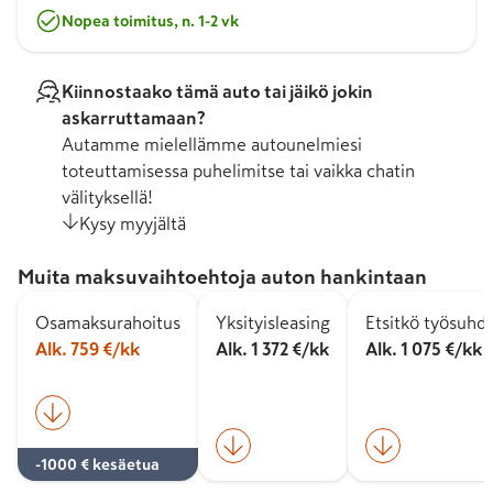
Nopea toimitus, n. 1-2 vk
Kiinnostaako tämä auto tai jäikö jokin
askarruttamaan?
Autamme mielellämme autounelmiesi
toteuttamisessa puhelimitse tai vaikka chatin
välityksellä!
Kysy myyjältä
Muita maksuvaihtoehtoja auton hankintaan
Osamaksurahoitus
Yksityisleasing
Etsitkö työsuhd
Alk. 759 €/kk
Alk. 1 372 €/kk
Alk. 1 075 €/kk
-1000 € kesäetua