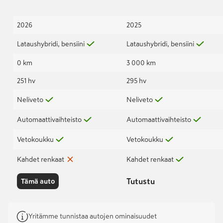
2026
2025
Lataushybridi, bensiini
Lataushybridi, bensiini
0 km
3 000 km
251 hv
295 hv
Neliveto
Neliveto
Automaattivaihteisto
Automaattivaihteisto
Vetokoukku
Vetokoukku
Kahdet renkaat
Kahdet renkaat
Tutustu
Tämä auto
Yritämme tunnistaa autojen ominaisuudet