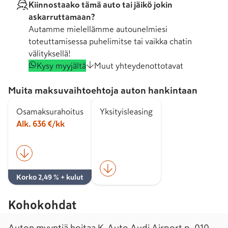
Kiinnostaako tämä auto tai jäikö jokin
askarruttamaan?
Autamme mielellämme autounelmiesi
toteuttamisessa puhelimitse tai vaikka chatin
välityksellä!
Kysy myyjältä
Muut yhteydenottotavat
Muita maksuvaihtoehtoja auton hankintaan
Osamaksurahoitus
Yksityisleasing
Alk. 636 €/kk
Korko 2,49 % + kulut
Kohokohdat