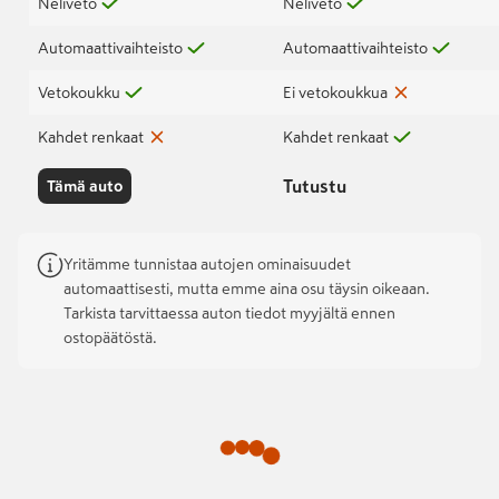
Neliveto
Neliveto
Automaattivaihteisto
Automaattivaihteisto
Vetokoukku
Ei vetokoukkua
Kahdet renkaat
Kahdet renkaat
Tutustu
Tämä auto
Yritämme tunnistaa autojen ominaisuudet
automaattisesti, mutta emme aina osu täysin oikeaan.
Tarkista tarvittaessa auton tiedot myyjältä ennen
ostopäätöstä.