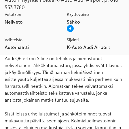
Auton myyntiä hoitaa K-Auto Audi Airport p. 010
533 3760
Vetotapa
Käyttövoima
Neliveto
Sähkö
Vaihteisto
Sijainti
Automaatti
K-Auto Audi Airport
Audi Q6 e-tron S line on tehokas ja hienostunut 
nelivetoinen sähkökatumaasturi, jossa yhdistyvät tilavuus 
ja käytännöllisyys. Tämä harmaa helmiäisvärinen 
esittelyauto kuljettaa arjessa mukavasti niin perheen kuin 
harrastusvälineetkin. Ajomatkan tekee vaivattomaksi 
automaattivaihteisto sekä kattava varustelu, jonka 
ansiosta jokainen matka tuntuu sujuvalta.

Sisätiloissa urheiluistuimet ja sähkötoiminnot tuovat 
mukavuutta päivittäiseen ajoon. Kolmialueilmastoinnin 
ansiosta jokainen matkustaja löytää sopivan lämpötilan ja 