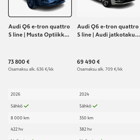
Audi Q6 e-tron quattro
Audi Q6 e-tron quattro
S line | Musta Optiikka
S line | Audi jatkotakuu
Pro | Ilmajousitus |
100 000km / 5-vuotta |
Vetokoukku |
Audi approved:plus
Integroitu
36kk / 60 000km |
73 800 €
69 490 €
kojelautakamera |
Osamaksu
alk. 636 €/kk
Osamaksu
alk. 709 €/kk
2026
2024
Sähkö
Sähkö
8 000 km
350 km
422 hv
382 hv