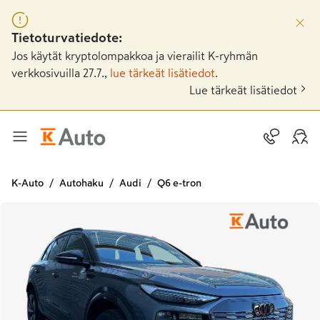
Tietoturvatiedote:
Jos käytät kryptolompakkoa ja vierailit K-ryhmän
verkkosivuilla 27.7.,
lue tärkeät lisätiedot
.
Lue tärkeät lisätiedot
K-Auto
Autohaku
Audi
Q6 e-tron