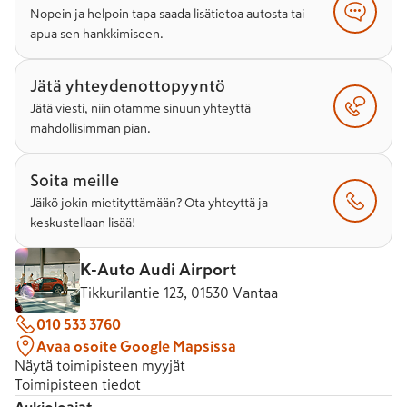
Nopein ja helpoin tapa saada lisätietoa autosta tai
apua sen hankkimiseen.
Jätä yhteydenottopyyntö
Jätä viesti, niin otamme sinuun yhteyttä
mahdollisimman pian.
Soita meille
Jäikö jokin mietityttämään? Ota yhteyttä ja
keskustellaan lisää!
K-Auto Audi Airport
Tikkurilantie 123, 01530 Vantaa
010 533 3760
Avaa osoite Google Mapsissa
Näytä toimipisteen myyjät
Toimipisteen tiedot