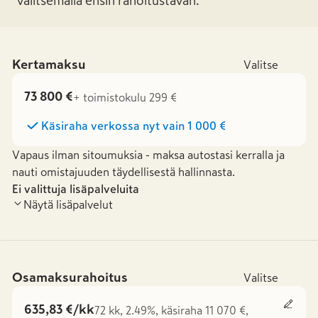
valitsemalla ensin rahoitustavan.
Kertamaksu
Valitse
73 800 €
+ toimistokulu 299 €
Käsiraha verkossa nyt vain
1 000 €
Vapaus ilman sitoumuksia - maksa autostasi kerralla ja
nauti omistajuuden täydellisestä hallinnasta.
Ei valittuja lisäpalveluita
Näytä lisäpalvelut
Osamaksurahoitus
Valitse
635,83 €/kk
72 kk, 2.49%, käsiraha 11 070 €,