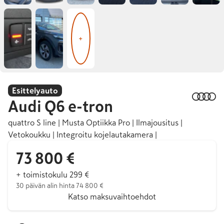
+
Esittelyauto
Audi
Q6 e-tron
quattro S line | Musta Optiikka Pro | Ilmajousitus |
Vetokoukku | Integroitu kojelautakamera |
73 800 €
+ toimistokulu 299 €
30 päivän alin hinta 74 800 €
Katso maksuvaihtoehdot