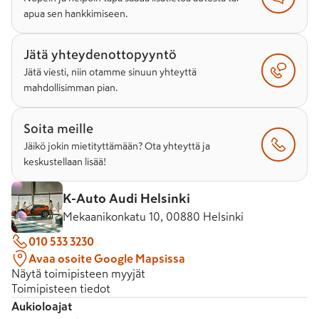
apua sen hankkimiseen.
Jätä yhteydenottopyyntö
Jätä viesti, niin otamme sinuun yhteyttä
mahdollisimman pian.
Soita meille
Jäikö jokin mietityttämään? Ota yhteyttä ja
keskustellaan lisää!
K-Auto Audi Helsinki
Mekaanikonkatu 10, 00880 Helsinki
010 533 3230
Avaa osoite Google Mapsissa
Näytä toimipisteen myyjät
Toimipisteen tiedot
Aukioloajat