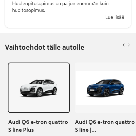
Huolenpitosopimus on paljon enemmän kuin
huoltosopimus.
Lue lisää
Vaihtoehdot tälle autolle
Audi Q6 e-tron quattro
Audi Q6 e-tron quattro
S line Plus
S line |