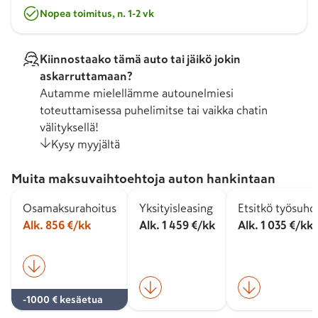
Nopea toimitus, n. 1-2 vk
Kiinnostaako tämä auto tai jäikö jokin
askarruttamaan?
Autamme mielellämme autounelmiesi
toteuttamisessa puhelimitse tai vaikka chatin
välityksellä!
Kysy myyjältä
Muita maksuvaihtoehtoja auton hankintaan
Osamaksurahoitus
Yksityisleasing
Etsitkö työsuh
Alk. 856 €/kk
Alk. 1 459 €/kk
Alk. 1 035 €/kk
-1000 € kesäetua