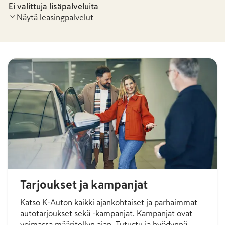
Ei valittuja lisäpalveluita
Näytä leasingpalvelut
Leasingpaketti S
Leasingpaketti
-
29,86 €
/kk
1 459,39 €
/kk
Tarjoukset ja kampanjat
Katso K-Auton kaikki ajankohtaiset ja parhaimmat
autotarjoukset sekä -kampanjat. Kampanjat ovat
voimassa määritellyn ajan. Tutustu ja hyödynnä