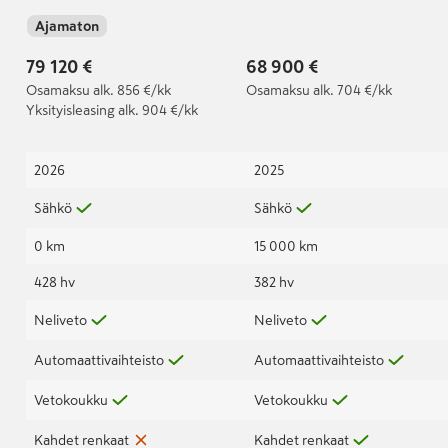
Ennakkomyynnissä |
Ajamaton
Audi jatkotakuu
100tkm / 5-vuotta |
79 120 €
68 900 €
Audi approved :plus |
Osamaksu
alk. 856 €/kk
Osamaksu
alk. 704 €/kk
Yksityisleasing
alk. 904 €/kk
2026
2025
Sähkö
Sähkö
0 km
15 000 km
428 hv
382 hv
Neliveto
Neliveto
Automaattivaihteisto
Automaattivaihteisto
Vetokoukku
Vetokoukku
Kahdet renkaat
Kahdet renkaat