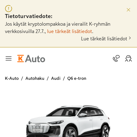
Tietoturvatiedote:
Jos käytät kryptolompakkoa ja vierailit K-ryhmän
verkkosivuilla 27.7.,
lue tärkeät lisätiedot
.
Lue tärkeät lisätiedot
K-Auto
Autohaku
Audi
Q6 e-tron