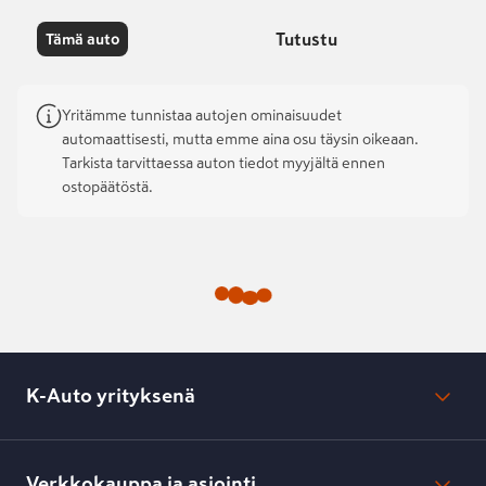
Tutustu
Tämä auto
Yritämme tunnistaa autojen ominaisuudet
automaattisesti, mutta emme aina osu täysin oikeaan.
Tarkista tarvittaessa auton tiedot myyjältä ennen
ostopäätöstä.
K-Auto yrityksenä
Mikä on K-Auto?
Lehdistötiedotteet
Verkkokauppa ja asiointi