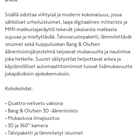
Sisällä odottaa viihtyisä ja moderni kokonaisuus, jossa 
sähköiset urheiluistuimet, laaja digitaalinen mittaristo ja 
MMI-matkustajanäyttö tekevät jokaisesta matkasta 
sujuvaa ja miellyttävää. Talvivarustepaketti, lämmitettävät 
istuimet sekä huippuluokan Bang & Olufsen 
äänentoistojärjestelmä tarjoavat mukavuutta ja nautintoa 
joka hetkelle. Suuret säilytystilat helpottavat arkea ja 
käytännölliset automaattitoiminnot tuovat lisämukavuutta 
jokapäiväisiin ajokokemuksiin.

Kohokohdat:

• Quattro-neliveto vakiona

• Bang & Olufsen 3D -äänentoisto

• Mukautuva ilmajousitus

• 3D ja 360° kamera

• Talvipaketti ja lämmitetyt istuimet
