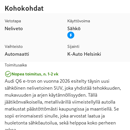
Kohokohdat
Vetotapa
Käyttövoima
Neliveto
Sähkö
Vaihteisto
Sijainti
Automaatti
K-Auto Helsinki
Toimitusaika
Nopea toimitus, n. 1-2 vk
Audi Q6 e-tron on vuonna 2026 esitelty täysin uusi 
sähköinen nelivetoinen SUV, joka yhdistää tehokkuuden, 
mukavuuden ja arjen käytännöllisyyden. Tällä 
jäätikönvalkoisella, metallivärillä viimeistellyllä autolla 
matkustat päästöttömästi kaupungissa ja maantiellä. Se 
sopii erinomaisesti sinulle, joka arvostat laatua ja 
huoletonta sähköautoilua, sekä helppoa koko perheen 
arkea.
