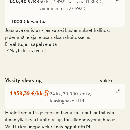
856,48 €/kk
60 kk, 3.99%, käsiraha 11 868 €,
viimeinen erä 27 692 €
-1000 € kesäetua
Joustava omistus - jaa autosi kustannukset hallitusti
pidemmälle ajalle osamaksurahoituksella.
Ei valittuja lisäpalveluita
Näytä lisäpalvelut
Yksityisleasing
Valitse
1 459,39 €/kk
24 kk, 20 000 km/v,
leasingpaketti M
Huolettomuutta ja ennakoitavuutta - nauti autoilusta
ilman yllättäviä huoltokuluja tai jälleenmyynnin huolia.
Valittu leasingpalvelu: Leasingpaketti
M