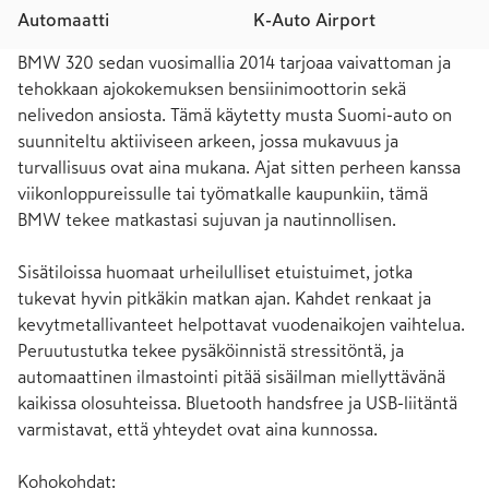
Automaatti
K-Auto Airport
BMW 320 sedan vuosimallia 2014 tarjoaa vaivattoman ja 
tehokkaan ajokokemuksen bensiinimoottorin sekä 
nelivedon ansiosta. Tämä käytetty musta Suomi-auto on 
suunniteltu aktiiviseen arkeen, jossa mukavuus ja 
turvallisuus ovat aina mukana. Ajat sitten perheen kanssa 
viikonloppureissulle tai työmatkalle kaupunkiin, tämä 
BMW tekee matkastasi sujuvan ja nautinnollisen.

Sisätiloissa huomaat urheilulliset etuistuimet, jotka 
tukevat hyvin pitkäkin matkan ajan. Kahdet renkaat ja 
kevytmetallivanteet helpottavat vuodenaikojen vaihtelua. 
Peruutustutka tekee pysäköinnistä stressitöntä, ja 
automaattinen ilmastointi pitää sisäilman miellyttävänä 
kaikissa olosuhteissa. Bluetooth handsfree ja USB-liitäntä 
varmistavat, että yhteydet ovat aina kunnossa.

Kohokohdat:
