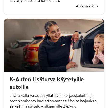
käytetyn auton rahoitukseen.
Autorahoitus
K-Auton Lisäturva käytetyille
autoille
Lisäturvalla varaudut yllättäviin korjauskuluihin ja
teet ajamisesta huolettomampaa. Useita laajuuksia,
selkeä hinnoittelu – alkaen alle 2 €/vrk.