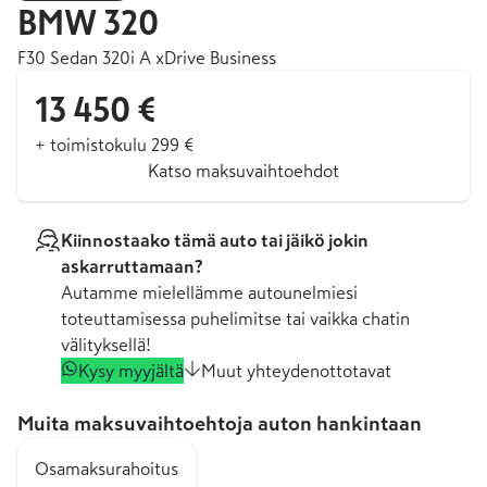
BMW
320
F30 Sedan 320i A xDrive Business
13 450 €
+ toimistokulu 299 €
Katso maksuvaihtoehdot
Kiinnostaako tämä auto tai jäikö jokin
askarruttamaan?
Autamme mielellämme autounelmiesi
toteuttamisessa puhelimitse tai vaikka chatin
välityksellä!
Kysy myyjältä
Muut yhteydenottotavat
Muita maksuvaihtoehtoja auton hankintaan
Osamaksurahoitus