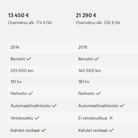
13 450 €
21 290 €
Osamaksu
alk. 174 €/kk
Osamaksu
alk. 256 €/kk
2014
2019
Bensiini
Bensiini
205 000 km
140 000 km
181 hv
181 hv
Neliveto
Neliveto
Automaattivaihteisto
Automaattivaihteisto
Vetokoukku
Ei vetokoukkua
Kahdet renkaat
Kahdet renkaat