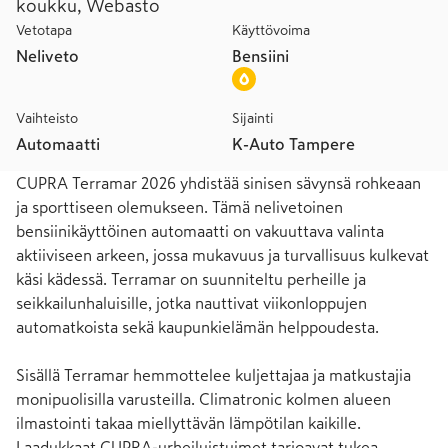
koukku, Webasto
Vetotapa
Käyttövoima
Neliveto
Bensiini
Vaihteisto
Sijainti
Automaatti
K-Auto Tampere
CUPRA Terramar 2026 yhdistää sinisen sävynsä rohkeaan 
ja sporttiseen olemukseen. Tämä nelivetoinen 
bensiinikäyttöinen automaatti on vakuuttava valinta 
aktiiviseen arkeen, jossa mukavuus ja turvallisuus kulkevat 
käsi kädessä. Terramar on suunniteltu perheille ja 
seikkailunhaluisille, jotka nauttivat viikonloppujen 
automatkoista sekä kaupunkielämän helppoudesta.

Sisällä Terramar hemmottelee kuljettajaa ja matkustajia 
monipuolisilla varusteilla. Climatronic kolmen alueen 
ilmastointi takaa miellyttävän lämpötilan kaikille. 
Laadukkaat CUPRA-urheiluistuimet tarjoavat tukea 