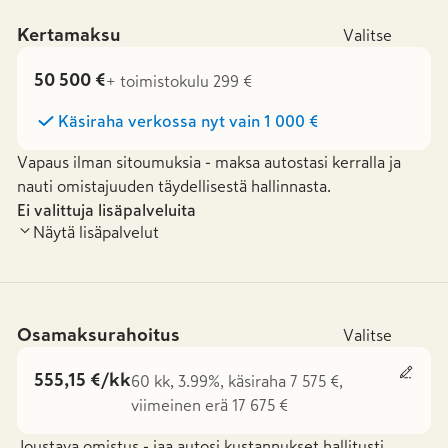
Kertamaksu
Valitse
50 500 €
+ toimistokulu 299 €
Käsiraha verkossa nyt vain
1 000 €
Vapaus ilman sitoumuksia - maksa autostasi kerralla ja
nauti omistajuuden täydellisestä hallinnasta.
Ei valittuja lisäpalveluita
Näytä lisäpalvelut
Osamaksurahoitus
Valitse
555,15 €/kk
60 kk, 3.99%, käsiraha 7 575 €,
viimeinen erä 17 675 €
Joustava omistus - jaa autosi kustannukset hallitusti