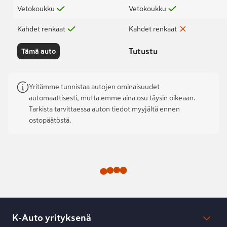
Vetokoukku
Vetokoukku
Kahdet renkaat
Kahdet renkaat
Tutustu
Tämä auto
Yritämme tunnistaa autojen ominaisuudet
automaattisesti, mutta emme aina osu täysin oikeaan.
Tarkista tarvittaessa auton tiedot myyjältä ennen
ostopäätöstä.
K-Auto yrityksenä