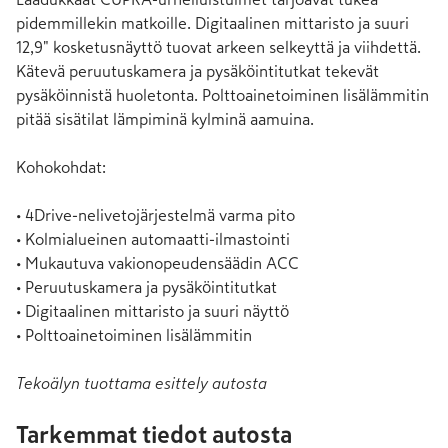
pidemmillekin matkoille. Digitaalinen mittaristo ja suuri 
12,9" kosketusnäyttö tuovat arkeen selkeyttä ja viihdettä. 
Kätevä peruutuskamera ja pysäköintitutkat tekevät 
pysäköinnistä huoletonta. Polttoainetoiminen lisälämmitin 
pitää sisätilat lämpiminä kylminä aamuina.

Kohokohdat:

• 4Drive-nelivetojärjestelmä varma pito

• Kolmialueinen automaatti-ilmastointi

• Mukautuva vakionopeudensäädin ACC

• Peruutuskamera ja pysäköintitutkat

• Digitaalinen mittaristo ja suuri näyttö

• Polttoainetoiminen lisälämmitin
Tekoälyn tuottama esittely autosta
Tarkemmat tiedot autosta