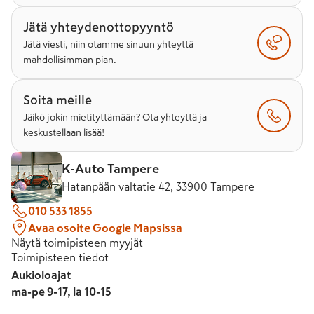
Jätä yhteydenottopyyntö
Jätä viesti, niin otamme sinuun yhteyttä
mahdollisimman pian.
Soita meille
Jäikö jokin mietityttämään? Ota yhteyttä ja
keskustellaan lisää!
K-Auto Tampere
Hatanpään valtatie 42, 33900 Tampere
010 533 1855
Avaa osoite Google Mapsissa
Näytä toimipisteen myyjät
Toimipisteen tiedot
Aukioloajat
ma-pe 9-17, la 10-15