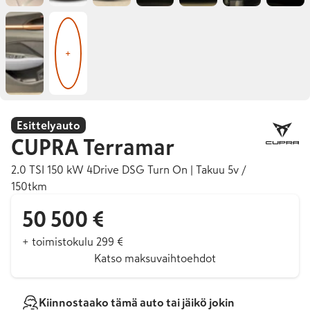
+
Esittelyauto
CUPRA
Terramar
2.0 TSI 150 kW 4Drive DSG Turn On | Takuu 5v /
150tkm
50 500 €
+ toimistokulu 299 €
Katso maksuvaihtoehdot
Kiinnostaako tämä auto tai jäikö jokin