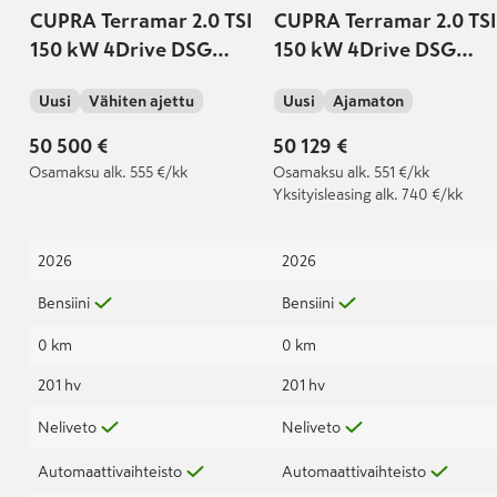
CUPRA Terramar 2.0 TSI
CUPRA Terramar 2.0 TSI
150 kW 4Drive DSG
150 kW 4Drive DSG
Turn On | Takuu 5v /
Turn On
Uusi
Vähiten ajettu
Uusi
Ajamaton
150tkm
50 500 €
50 129 €
Osamaksu
alk. 555 €/kk
Osamaksu
alk. 551 €/kk
Yksityisleasing
alk. 740 €/kk
2026
2026
Bensiini
Bensiini
0 km
0 km
201 hv
201 hv
Neliveto
Neliveto
Automaattivaihteisto
Automaattivaihteisto