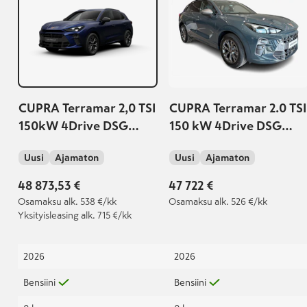
CUPRA Terramar 2,0 TSI
CUPRA Terramar 2.0 TSI
150kW 4Drive DSG
150 kW 4Drive DSG
Turn On
Turn On | Webasto |
Uusi
Ajamaton
Uusi
Ajamaton
Vetokoukku | Takuu
5v./150tkm |
48 873,53 €
47 722 €
Osamaksu
alk. 538 €/kk
Osamaksu
alk. 526 €/kk
Yksityisleasing
alk. 715 €/kk
2026
2026
Bensiini
Bensiini