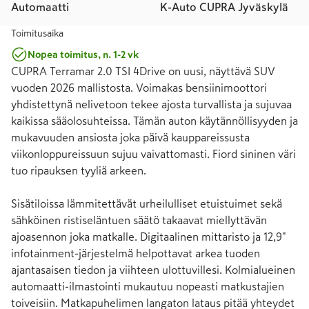
Automaatti
K-Auto CUPRA Jyväskylä
Toimitusaika
Nopea toimitus, n. 1-2 vk
CUPRA Terramar 2.0 TSI 4Drive on uusi, näyttävä SUV 
vuoden 2026 mallistosta. Voimakas bensiinimoottori 
yhdistettynä nelivetoon tekee ajosta turvallista ja sujuvaa 
kaikissa sääolosuhteissa. Tämän auton käytännöllisyyden ja 
mukavuuden ansiosta joka päivä kauppareissusta 
viikonloppureissuun sujuu vaivattomasti. Fiord sininen väri 
tuo ripauksen tyyliä arkeen.

Sisätiloissa lämmitettävät urheilulliset etuistuimet sekä 
sähköinen ristiseläntuen säätö takaavat miellyttävän 
ajoasennon joka matkalle. Digitaalinen mittaristo ja 12,9" 
infotainment-järjestelmä helpottavat arkea tuoden 
ajantasaisen tiedon ja viihteen ulottuvillesi. Kolmialueinen 
automaatti-ilmastointi mukautuu nopeasti matkustajien 
toiveisiin. Matkapuhelimen langaton lataus pitää yhteydet 