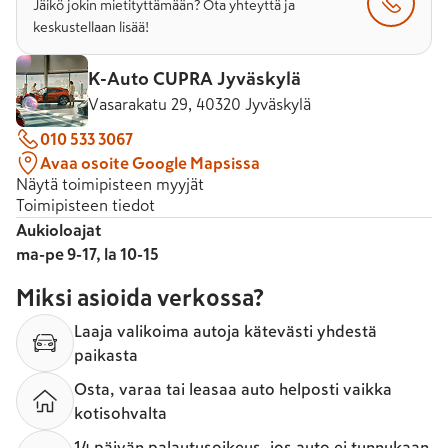
Jäikö jokin mietityttämään? Ota yhteyttä ja
keskustellaan lisää!
K-Auto CUPRA Jyväskylä
Vasarakatu 29, 40320 Jyväskylä
010 533 3067
Avaa osoite Google Mapsissa
Näytä toimipisteen myyjät
Toimipisteen tiedot
Aukioloajat
ma-pe 9-17, la 10-15
Miksi asioida verkossa?
Laaja valikoima autoja kätevästi yhdestä
paikasta
Osta, varaa tai leasaa auto helposti vaikka
kotisohvalta
14 päivän palautusoikeus, jos auto ei tunnukaan