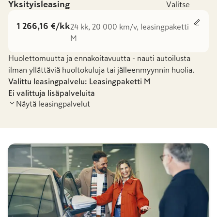
Yksityisleasing
Valitse
1 266,16 €/kk
24 kk, 20 000 km/v, leasingpaketti
M
Huolettomuutta ja ennakoitavuutta - nauti autoilusta
ilman yllättäviä huoltokuluja tai jälleenmyynnin huolia.
Valittu leasingpalvelu: Leasingpaketti
M
Ei valittuja lisäpalveluita
Näytä leasingpalvelut
Leasingpaketti S
Leasingpaketti
-
40,35 €
/kk
1 266,16 €
/kk