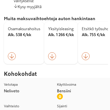
välityksellä!
Kysy myyjältä
Muita maksuvaihtoehtoja auton hankintaan
Osamaksurahoitus
Yksityisleasing
Etsitkö työsuhd
Alk. 538 €/kk
Alk. 1 266 €/kk
Alk. 755 €/kk
Kohokohdat
Vetotapa
Käyttövoima
Neliveto
Bensiini
Vaihteisto
Sijainti