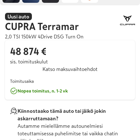
Uusi auto
CUPRA
Terramar
2,0 TSI 150kW 4Drive DSG Turn On
48 874 €
sis. toimituskulut
Katso maksuvaihtoehdot
Toimitusaika
Nopea toimitus, n. 1-2 vk
Kiinnostaako tämä auto tai jäikö jokin
askarruttamaan?
Autamme mielellämme autounelmiesi
toteuttamisessa puhelimitse tai vaikka chatin