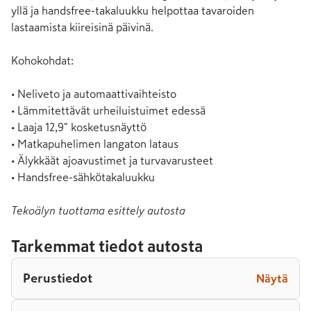
yllä ja handsfree-takaluukku helpottaa tavaroiden 
lastaamista kiireisinä päivinä.

Kohokohdat:

• Neliveto ja automaattivaihteisto

• Lämmitettävät urheiluistuimet edessä

• Laaja 12,9" kosketusnäyttö

• Matkapuhelimen langaton lataus

• Älykkäät ajoavustimet ja turvavarusteet

• Handsfree-sähkötakaluukku
Tekoälyn tuottama esittely autosta
Tarkemmat tiedot autosta
Perustiedot
Näytä