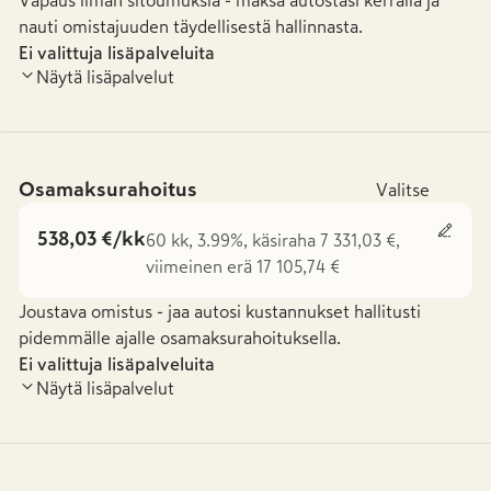
Vapaus ilman sitoumuksia - maksa autostasi kerralla ja
nauti omistajuuden täydellisestä hallinnasta.
Ei valittuja lisäpalveluita
Näytä lisäpalvelut
Osamaksurahoitus
Valitse
538,03 €/kk
60 kk, 3.99%, käsiraha 7 331,03 €,
viimeinen erä 17 105,74 €
Joustava omistus - jaa autosi kustannukset hallitusti
pidemmälle ajalle osamaksurahoituksella.
Ei valittuja lisäpalveluita
Näytä lisäpalvelut