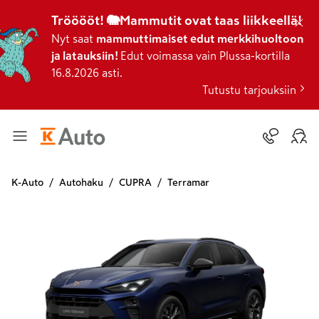
Trööööt! 🐘Mammutit ovat taas liikkeellä!
Nyt saat
mammuttimaiset edut merkkihuoltoon
ja latauksiin!
Edut voimassa vain Plussa-kortilla
16.8.2026 asti.
Tutustu tarjouksiin
K-Auto
Autohaku
CUPRA
Terramar