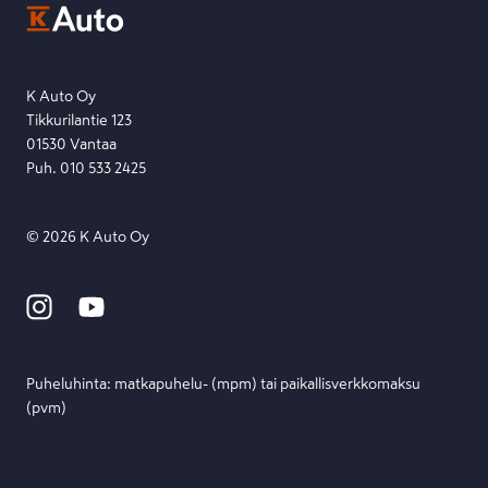
Etsi toimipiste
Lähetä viesti
K Auto Oy
Tikkurilantie 123
01530 Vantaa
Puh. 010 533 2425
©
2026
K Auto Oy
Puheluhinta: matka­puhelu- (mpm) tai paikallis­verkko­maksu
(pvm)