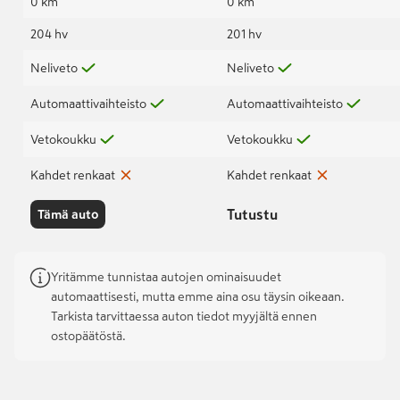
0 km
0 km
204 hv
201 hv
Neliveto
Neliveto
Automaattivaihteisto
Automaattivaihteisto
Vetokoukku
Vetokoukku
Kahdet renkaat
Kahdet renkaat
Tutustu
Tämä auto
Yritämme tunnistaa autojen ominaisuudet
automaattisesti, mutta emme aina osu täysin oikeaan.
Tarkista tarvittaessa auton tiedot myyjältä ennen
ostopäätöstä.