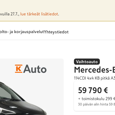
uilla 27.7.,
lue tärkeät lisätiedot
.
lto- ja korjauspalvelut
Yhteystiedot
Vaihtoauto
Mercedes-
114CDI 4x4 KB pitkä A
59 790 €
+ toimistokulu 299 
30 päivän alin hinta 59