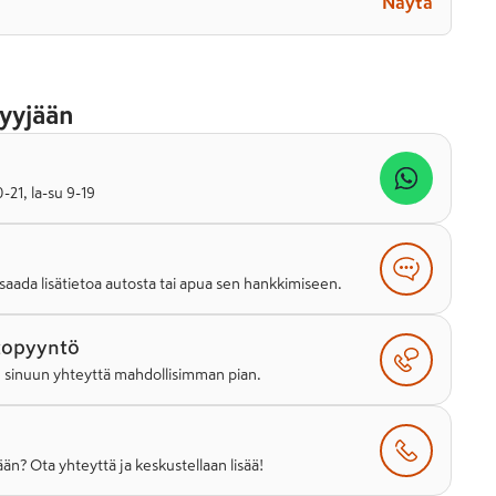
Näytä
yyjään
21, la-su 9-19
saada lisätietoa autosta tai apua sen hankkimiseen.
topyyntö
e sinuun yhteyttä mahdollisimman pian.
än? Ota yhteyttä ja keskustellaan lisää!