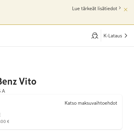
Lue tärkeät lisätiedot
K-Lataus
Benz
Vito
3 A
Katso maksuvaihtoehdot
€
 800 €