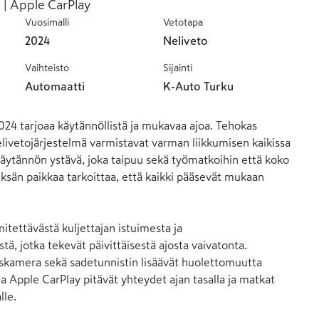
 | Apple CarPlay
Vuosimalli
Vetotapa
2024
Neliveto
Vaihteisto
Sijainti
Automaatti
K-Auto Turku
4 tarjoaa käytännöllistä ja mukavaa ajoa. Tehokas 
livetojärjestelmä varmistavat varman liikkumisen kaikissa 
käytännön ystävä, joka taipuu sekä työmatkoihin että koko 
ksän paikkaa tarkoittaa, että kaikki pääsevät mukaan 
mitettävästä kuljettajan istuimesta ja 
, jotka tekevät päivittäisestä ajosta vaivatonta. 
skamera sekä sadetunnistin lisäävät huolettomuutta 
a Apple CarPlay pitävät yhteydet ajan tasalla ja matkat 
le.
