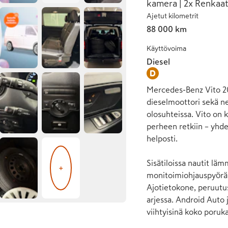
kamera | 2x Renkaat
Ajetut kilometrit
88 000 km
Käyttövoima
Diesel
Mercedes-Benz Vito 202
dieselmoottori sekä ne
olosuhteissa. Vito on 
perheen retkiin – yhde
helposti.

Sisätiloissa nautit läm
+
monitoimiohjauspyörästä
Ajotietokone, peruutu
arjessa. Android Auto j
viihtyisinä koko porukal