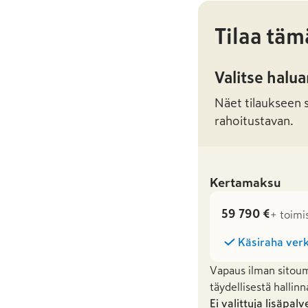
Tilaa täm
Valitse halu
Näet tilaukseen sa
rahoitustavan.
Kertamaksu
59 790 €
+ toimi
Käsiraha verk
Vapaus ilman sitoum
täydellisestä hallinn
Ei valittuja lisäpalv