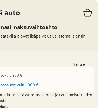
ä auto
amasi maksuvaihtoehto
atavilla olevat lisäpalvelut valitsemalla ensin
Valitse
stokulu 299 €
ossa nyt vain
1 000 €
uksia - maksa autostasi kerralla ja nauti omistajuuden
asta.
eluita