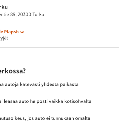
rku
entie 89, 20300 Turku
le Mapsissa
yjät
verkossa?
ma autoja kätevästi yhdestä paikasta
ai leasaa auto helposti vaikka kotisohvalta
autusoikeus, jos auto ei tunnukaan omalta