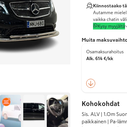
Kiinnostaako tä
Autamme mielell
vaikka chatin väli
Kysy myyjältä
Muita maksuvaihto
Osamaksurahoitus
Alk. 614 €/kk
Kohokohdat
Sis. ALV | 1.Om Suom
paikkainen | Pa-läm