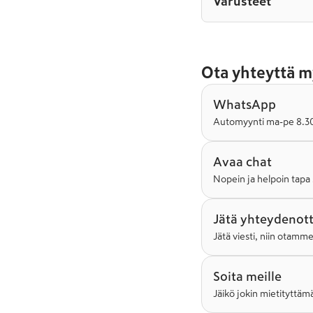
Varusteet
Ota yhteyttä m
WhatsApp
Automyynti ma-pe 8.30-
Avaa chat
Nopein ja helpoin tapa 
Jätä yhteydenot
Jätä viesti, niin otamm
Soita meille
Jäikö jokin mietityttämä