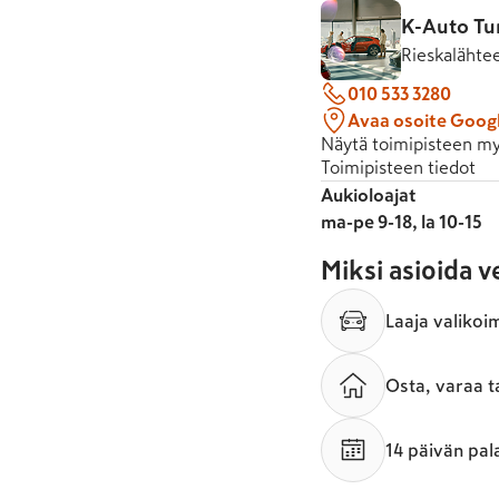
K-Auto Tu
Rieskalähte
010 533 3280
Avaa osoite Goog
Näytä toimipisteen my
Toimipisteen tiedot
Aukioloajat
ma-pe 9-18, la 10-15
Miksi asioida 
Laaja valikoi
Osta, varaa t
14 päivän pal