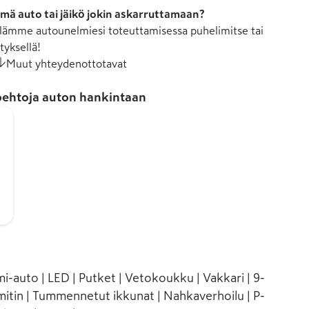
mä auto tai jäikö jokin askarruttamaan?
ämme autounelmiesi toteuttamisessa puhelimitse tai
tyksellä!
Muut yhteydenottotavat
ehtoja auton hankintaan
i-auto | LED | Putket | Vetokoukku | Vakkari | 9-
mitin | Tummennetut ikkunat | Nahkaverhoilu | P-