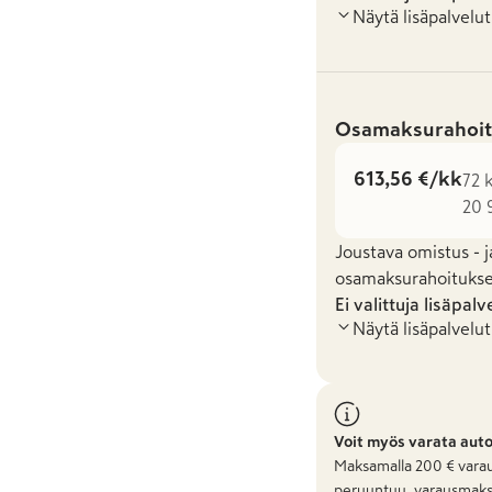
Näytä lisäpalvelut
Osamaksurahoit
613,56 €/kk
72 
20 
Joustava omistus - j
osamaksurahoituksel
Ei valittuja lisäpalv
Näytä lisäpalvelut
Voit myös varata aut
Maksamalla
200
€ varau
peruuntuu, varausmaks