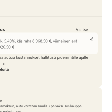
us
Valitse
kk, 5.49%, käsiraha 8 968,50 €, viimeinen erä
926,50 €
aa autosi kustannukset hallitusti pidemmälle ajalle
la.
eluita
on
smaksun, auto varataan sinulle 3 päiväksi. Jos kauppa
u palautetaan.