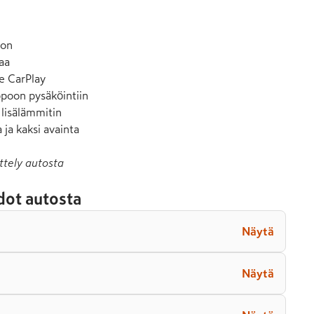
on

aa

e CarPlay

poon pysäköintiin

lisälämmitin

 ja kaksi avainta
ttely autosta
dot autosta
Näytä
Näytä