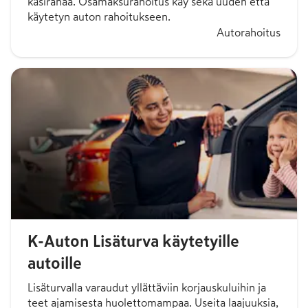
käsirahaa. Osamaksurahoitus käy sekä uuden että
käytetyn auton rahoitukseen.
Autorahoitus
K-Auton Lisäturva käytetyille
autoille
Lisäturvalla varaudut yllättäviin korjauskuluihin ja
teet ajamisesta huolettomampaa. Useita laajuuksia,