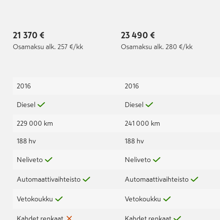
Connecta
Tekna Sunroof, Leather
| 5Hlö // BF Goodrich
All-terrain T/A //
21 370 €
23 490 €
Osamaksu
alk. 257 €/kk
Osamaksu
alk. 280 €/kk
2016
2016
Diesel
Diesel
229 000 km
241 000 km
188 hv
188 hv
Neliveto
Neliveto
Automaattivaihteisto
Automaattivaihteisto
Vetokoukku
Vetokoukku
Kahdet renkaat
Kahdet renkaat