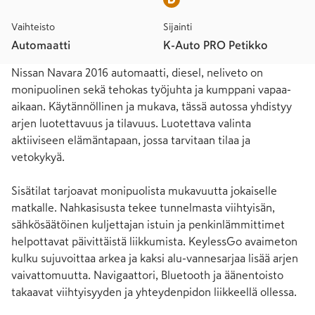
Vaihteisto
Sijainti
Automaatti
K-Auto PRO Petikko
Nissan Navara 2016 automaatti, diesel, neliveto on 
monipuolinen sekä tehokas työjuhta ja kumppani vapaa-
aikaan. Käytännöllinen ja mukava, tässä autossa yhdistyy 
arjen luotettavuus ja tilavuus. Luotettava valinta 
aktiiviseen elämäntapaan, jossa tarvitaan tilaa ja 
vetokykyä.

Sisätilat tarjoavat monipuolista mukavuutta jokaiselle 
matkalle. Nahkasisusta tekee tunnelmasta viihtyisän, 
sähkösäätöinen kuljettajan istuin ja penkinlämmittimet 
helpottavat päivittäistä liikkumista. KeylessGo avaimeton 
kulku sujuvoittaa arkea ja kaksi alu-vannesarjaa lisää arjen 
vaivattomuutta. Navigaattori, Bluetooth ja äänentoisto 
takaavat viihtyisyyden ja yhteydenpidon liikkeellä ollessa.
