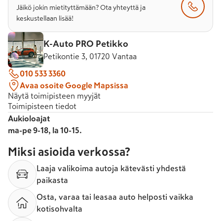
Jäikö jokin mietityttämään? Ota yhteyttä ja
keskustellaan lisää!
K-Auto PRO Petikko
Petikontie 3, 01720 Vantaa
010 533 3360
Avaa osoite Google Mapsissa
Näytä toimipisteen myyjät
Toimipisteen tiedot
Aukioloajat
ma-pe 9-18, la 10-15.
Miksi asioida verkossa?
Laaja valikoima autoja kätevästi yhdestä
paikasta
Osta, varaa tai leasaa auto helposti vaikka
kotisohvalta