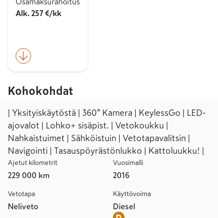
Osamaksurahoitus
Alk. 257 €/kk
Kohokohdat
| Yksityiskäytöstä | 360° Kamera | KeylessGo | LED-
ajovalot | Lohko+ sisäpist. | Vetokoukku |
Nahkaistuimet | Sähköistuin | Vetotapavalitsin |
Navigointi | Tasauspöyrästönlukko | Kattoluukku! |
Ajetut kilometrit
Vuosimalli
229 000 km
2016
Vetotapa
Käyttövoima
Neliveto
Diesel