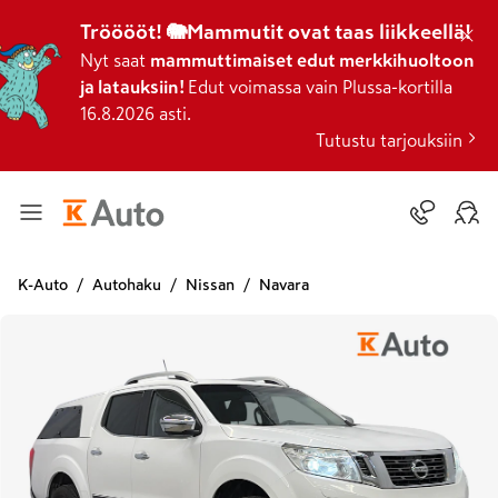
Trööööt! 🐘Mammutit ovat taas liikkeellä!
Nyt saat
mammuttimaiset edut merkkihuoltoon
ja latauksiin!
Edut voimassa vain Plussa-kortilla
16.8.2026 asti.
Tutustu tarjouksiin
K-Auto
Autohaku
Nissan
Navara