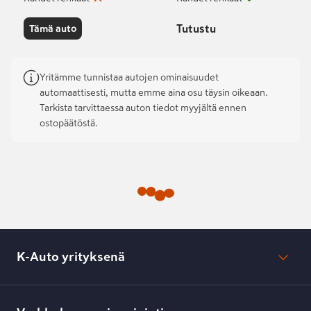
Tutustu
Tämä auto
Yritämme tunnistaa autojen ominaisuudet
automaattisesti, mutta emme aina osu täysin oikeaan.
Tarkista tarvittaessa auton tiedot myyjältä ennen
ostopäätöstä.
K-Auto yrityksenä
Mikä on K-Auto?
Lehdistötiedotteet