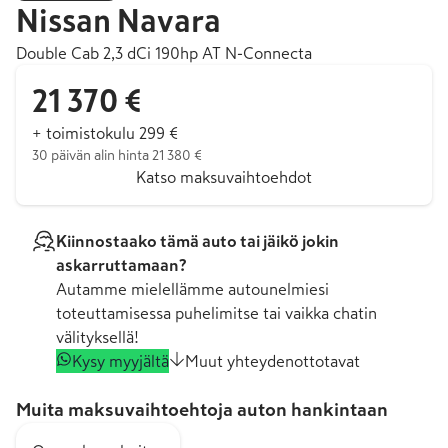
Nissan
Navara
Double Cab 2,3 dCi 190hp AT N-Connecta
21 370 €
+ toimistokulu 299 €
30 päivän alin hinta 21 380 €
Katso maksuvaihtoehdot
Kiinnostaako tämä auto tai jäikö jokin
askarruttamaan?
Autamme mielellämme autounelmiesi
toteuttamisessa puhelimitse tai vaikka chatin
välityksellä!
Kysy myyjältä
Muut yhteydenottotavat
Muita maksuvaihtoehtoja auton hankintaan