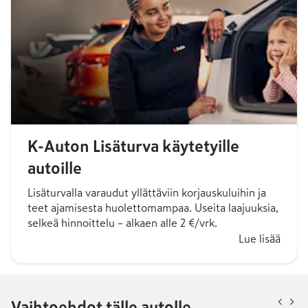
K-Auton Lisäturva käytetyille
autoille
Lisäturvalla varaudut yllättäviin korjauskuluihin ja
teet ajamisesta huolettomampaa. Useita laajuuksia,
selkeä hinnoittelu – alkaen alle 2 €/vrk.
Lue lisää
Vaihtoehdot tälle autolle