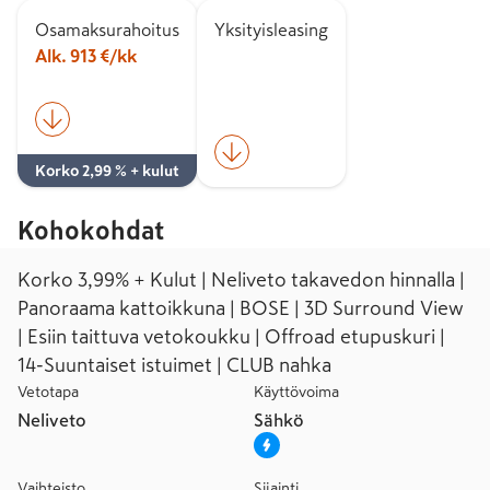
Osamaksurahoitus
Yksityisleasing
Alk. 913 €/kk
Korko 2,99 % + kulut
Kohokohdat
Korko 3,99% + Kulut | Neliveto takavedon hinnalla |
Panoraama kattoikkuna | BOSE | 3D Surround View
| Esiin taittuva vetokoukku | Offroad etupuskuri |
14-Suuntaiset istuimet | CLUB nahka
Vetotapa
Käyttövoima
Neliveto
Sähkö
Vaihteisto
Sijainti