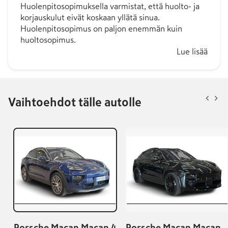
Huolenpitosopimuksella varmistat, että huolto- ja
korjauskulut eivät koskaan yllätä sinua.
Huolenpitosopimus on paljon enemmän kuin
huoltosopimus.
Lue lisää
Vaihtoehdot tälle autolle
Porsche Macan Macan 4
Porsche Macan Macan