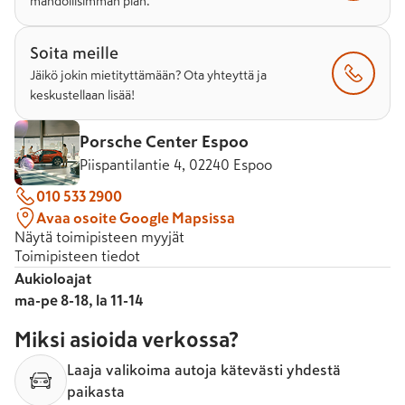
mahdollisimman pian.
Soita meille
Jäikö jokin mietityttämään? Ota yhteyttä ja
keskustellaan lisää!
Porsche Center Espoo
Piispantilantie 4, 02240 Espoo
010 533 2900
Avaa osoite Google Mapsissa
Näytä toimipisteen myyjät
Toimipisteen tiedot
Aukioloajat
ma-pe 8-18, la 11-14
Miksi asioida verkossa?
Laaja valikoima autoja kätevästi yhdestä
paikasta