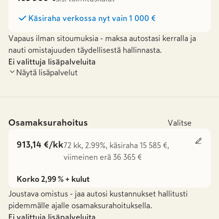
Käsiraha verkossa nyt vain
1 000 €
Vapaus ilman sitoumuksia - maksa autostasi kerralla ja
nauti omistajuuden täydellisestä hallinnasta.
Ei valittuja lisäpalveluita
Näytä lisäpalvelut
Osamaksurahoitus
Valitse
913,14 €/kk
72 kk, 2.99%, käsiraha 15 585 €,
viimeinen erä 36 365 €
Korko 2,99 % + kulut
Joustava omistus - jaa autosi kustannukset hallitusti
pidemmälle ajalle osamaksurahoituksella.
Ei valittuja lisäpalveluita