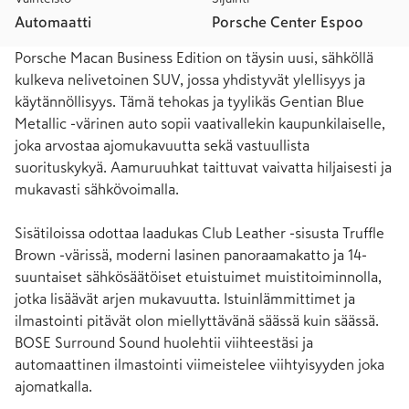
Automaatti
Porsche Center Espoo
Porsche Macan Business Edition on täysin uusi, sähköllä 
kulkeva nelivetoinen SUV, jossa yhdistyvät ylellisyys ja 
käytännöllisyys. Tämä tehokas ja tyylikäs Gentian Blue 
Metallic -värinen auto sopii vaativallekin kaupunkilaiselle, 
joka arvostaa ajomukavuutta sekä vastuullista 
suorituskykyä. Aamuruuhkat taittuvat vaivatta hiljaisesti ja 
mukavasti sähkövoimalla.

Sisätiloissa odottaa laadukas Club Leather -sisusta Truffle 
Brown -värissä, moderni lasinen panoraamakatto ja 14-
suuntaiset sähkösäätöiset etuistuimet muistitoiminnolla, 
jotka lisäävät arjen mukavuutta. Istuinlämmittimet ja 
ilmastointi pitävät olon miellyttävänä säässä kuin säässä. 
BOSE Surround Sound huolehtii viihteestäsi ja 
automaattinen ilmastointi viimeistelee viihtyisyyden joka 
ajomatkalla.
