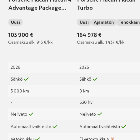
Advantage Package
Turbo
Plus Business Edition
Uusi
Uusi
Ajamaton
Tehokkain
103 900 €
164 978 €
Osamaksu
alk. 913 €/kk
Osamaksu
alk. 1 437 €/kk
2026
2026
Sähkö
Sähkö
5 000 km
0 km
-
630 hv
Neliveto
Neliveto
Automaattivaihteisto
Automaattivaihteisto
Vetokoukku
Ei vetokoukkua