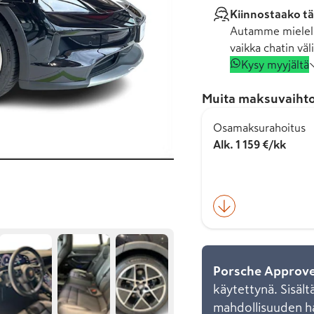
Kiinnostaako tä
Autamme mielell
vaikka chatin väli
Kysy myyjältä
Muita maksuvaihto
Osamaksurahoitus
Alk. 1 159 €/kk
Porsche Approv
käytettynä. Sisält
mahdollisuuden h