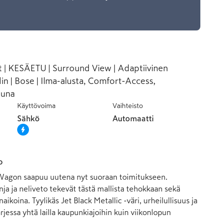
 | KESÄETU | Surround View | Adaptiivinen
 | Bose | Ilma-alusta, Comfort-Access,
kuna
Käyttövoima
Vaihteisto
Sähkö
Automaatti
o
agon saapuu uutena nyt suoraan toimitukseen. 
ja ja neliveto tekevät tästä mallista tehokkaan sekä 
ikoina. Tyylikäs Jet Black Metallic -väri, urheilullisuus ja 
jessa yhtä lailla kaupunkiajoihin kuin viikonlopun 