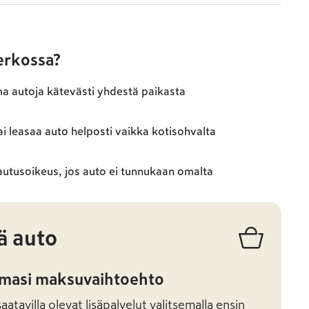
verkossa?
ma autoja kätevästi yhdestä paikasta
ai leasaa auto helposti vaikka kotisohvalta
autusoikeus, jos auto ei tunnukaan omalta
ä auto
amasi maksuvaihtoehto
atavilla olevat lisäpalvelut valitsemalla ensin