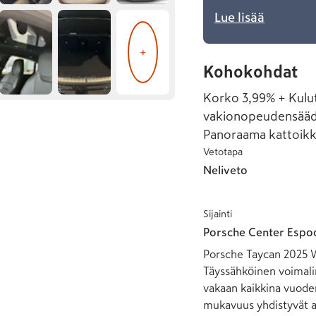
Lue lisää
+
Kohokohdat
Korko 3,99% + Kulut
vakionopeudensäädin
Panoraama kattoik
Vetotapa
Neliveto
Sijainti
Porsche Center Espo
Porsche Taycan 2025 W
Täyssähköinen voimalin
vakaan kaikkina vuodena
mukavuus yhdistyvät ar