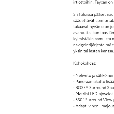
irtiottoihin. Taycan on 
Sisätiloissa pääset na
säädettävät comfortabl
takaavat hyvän olon jo
avaruutta, kun taas lä
kylmistäkin aamuista m
navigointijärjestelmä tu
yksin tai lasten kanssa. 
Kohokohdat:

• Neliveto ja sähköinen
• Panoraamakatto lisää
• BOSE® Surround Soun
• Matriisi LED-ajovalot

• 360° Surround View p
• Adaptiivinen ilmajo