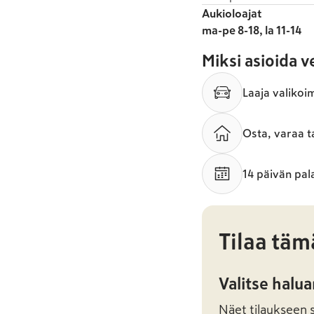
Aukioloajat
ma-pe 8-18, la 11-14
Miksi asioida 
Laaja valikoi
Osta, varaa t
14 päivän pal
Tilaa täm
Valitse halu
Näet tilaukseen sa