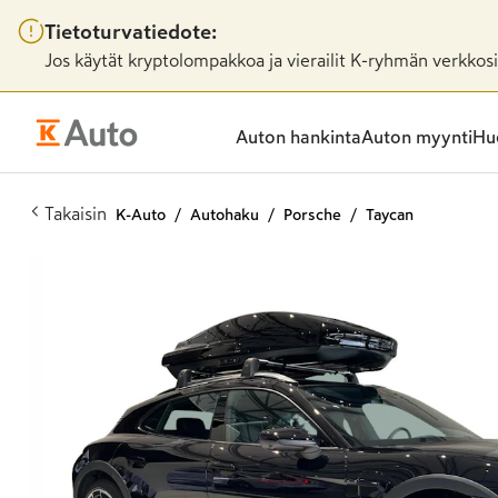
Tietoturvatiedote:
Jos käytät kryptolompakkoa ja vierailit K-ryhmän verkkosiv
Auton hankinta
Auton myynti
Huo
Takaisin
K-Auto
Autohaku
Porsche
Taycan