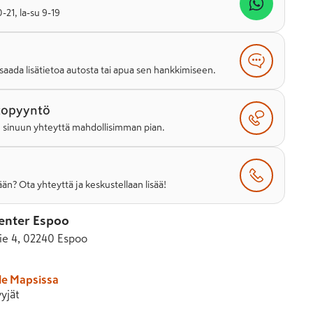
21, la-su 9-19
saada lisätietoa autosta tai apua sen hankkimiseen.
topyyntö
e sinuun yhteyttä mahdollisimman pian.
än? Ota yhteyttä ja keskustellaan lisää!
enter Espoo
tie 4, 02240 Espoo
le Mapsissa
yjät