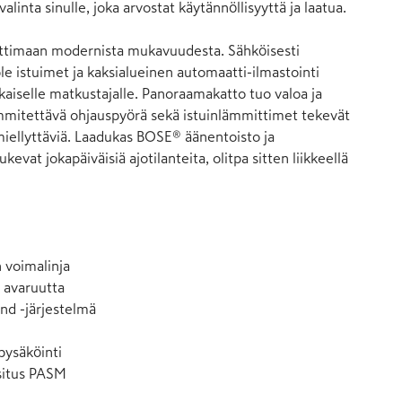
valinta sinulle, joka arvostat käytännöllisyyttä ja laatua.

uttimaan modernista mukavuudesta. Sähköisesti 
e istuimet ja kaksialueinen automaatti-ilmastointi 
kaiselle matkustajalle. Panoraamakatto tuo valoa ja 
mmitettävä ohjauspyörä sekä istuinlämmittimet tekevät 
iellyttäviä. Laadukas BOSE® äänentoisto ja 
kevat jokapäiväisiä ajotilanteita, olitpa sitten liikkeellä 


 voimalinja

 avaruutta

d -järjestelmä

ysäköinti

usitus PASM