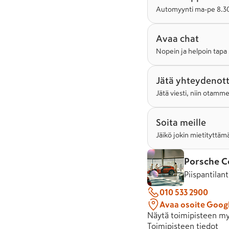
Automyynti ma-pe 8.30-
Avaa chat
Nopein ja helpoin tapa 
Jätä yhteydenot
Jätä viesti, niin otamm
Soita meille
Jäikö jokin mietityttämä
Porsche C
Piispantilan
010 533 2900
Avaa osoite Goog
Näytä toimipisteen my
Toimipisteen tiedot