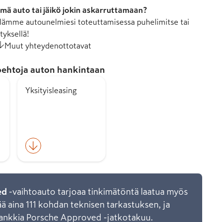
mä auto tai jäikö jokin askarruttamaan?
ämme autounelmiesi toteuttamisessa puhelimitse tai
tyksellä!
Muut yhteydenottotavat
ehtoja auton hankintaan
Yksityisleasing
ed
-vaihtoauto tarjoaa tinkimätöntä laatua myös
ää aina 111 kohdan teknisen tarkastuksen, ja
ankkia Porsche Approved -jatkotakuu.