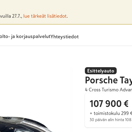
uilla 27.7.,
lue tärkeät lisätiedot
.
lto- ja korjauspalvelut
Yhteystiedot
Esittelyauto
Porsche
Ta
4 Cross Turismo Advan
107 900 €
+ toimistokulu 299 
30 päivän alin hinta 10