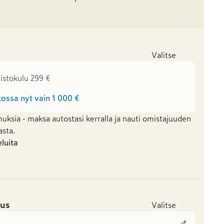
Valitse
istokulu 299 €
ossa nyt vain
1 000 €
uksia - maksa autostasi kerralla ja nauti omistajuuden
asta.
eluita
us
Valitse