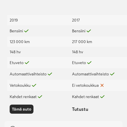
2019
2017
Bensiini
Bensiini
123 000 km
217 000 km
148 hv
148 hv
Etuveto
Etuveto
Automaattivaihteisto
Automaattivaihteisto
Vetokoukku
Ei vetokoukkua
Kahdet renkaat
Kahdet renkaat
Tutustu
Tämä auto