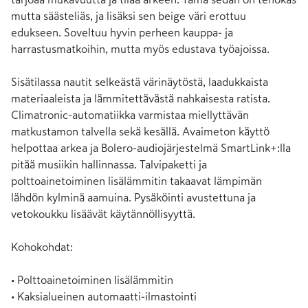
mutta säästeliäs, ja lisäksi sen beige väri erottuu 
edukseen. Soveltuu hyvin perheen kauppa- ja 
harrastusmatkoihin, mutta myös edustava työajoissa.

Sisätilassa nautit selkeästä värinäytöstä, laadukkaista 
materiaaleista ja lämmitettävästä nahkaisesta ratista. 
Climatronic-automatiikka varmistaa miellyttävän 
matkustamon talvella sekä kesällä. Avaimeton käyttö 
helpottaa arkea ja Bolero-audiojärjestelmä SmartLink+:lla 
pitää musiikin hallinnassa. Talvipaketti ja 
polttoainetoiminen lisälämmitin takaavat lämpimän 
lähdön kylminä aamuina. Pysäköinti avustettuna ja 
vetokoukku lisäävät käytännöllisyyttä.

Kohokohdat:

• Polttoainetoiminen lisälämmitin

• Kaksialueinen automaatti-ilmastointi
