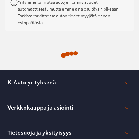
Yritämme tunnistaa autojen ominaisuudet
automaattisesti, mutta emme aina osu täysin oikeaan.
Tarkista tarvittaessa auton tiedot myyjältä ennen
ostopäätöstä.
K-Auto yrityksenä
Mikä on K-Auto?
Lehdistötiedotteet
Verkkokauppa ja asiointi
Toimipisteiden yhteystiedot
Työpaikat
Tilaus- ja toimitusehdot
Kesko.fi
Toimitustavat ja -kulut
Tietosuoja ja yksityisyys
Verkkokaupan peruuttamisilmoitus