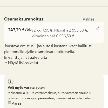
Osamaksurahoitus
Valitse
247,29 €/kk
72 kk, 7.99%, käsiraha 2 998,50 €,
viimeinen erä 6 996,50 €
Joustava omistus - jaa autosi kustannukset hallitusti
pidemmälle ajalle osamaksurahoituksella.
Ei valittuja lisäpalveluita
Näytä lisäpalvelut
Voit myös varata auton
Maksamalla
200
€ varausmaksun, auto varataan sinulle 3
päiväksi. Jos kauppa peruuntuu, varausmaksu palautetaan.
Varaa