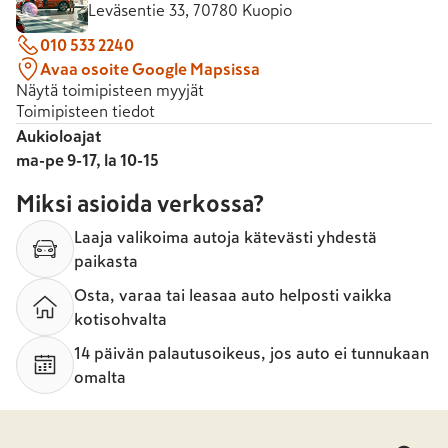
Leväsentie 33, 70780 Kuopio
010 533 2240
Avaa osoite Google Mapsissa
Näytä toimipisteen myyjät
Toimipisteen tiedot
Aukioloajat
ma-pe 9-17, la 10-15
Miksi asioida verkossa?
Laaja valikoima autoja kätevästi yhdestä
paikasta
Osta, varaa tai leasaa auto helposti vaikka
kotisohvalta
14 päivän palautusoikeus, jos auto ei tunnukaan
omalta