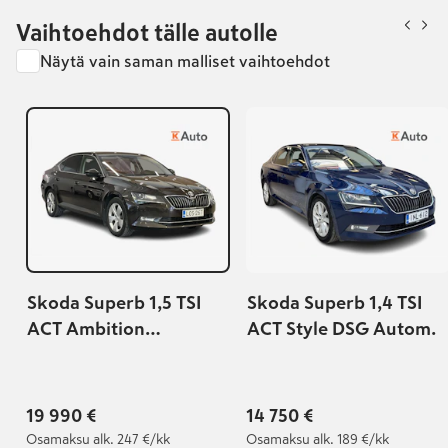
Vaihtoehdot tälle autolle
Näytä vain saman malliset vaihtoehdot
Skoda Superb 1,5 TSI
Skoda Superb 1,4 TSI
ACT Ambition
ACT Style DSG Autom.
BusinessLine DSG
Autom.
19 990 €
14 750 €
Osamaksu
alk. 247 €/kk
Osamaksu
alk. 189 €/kk