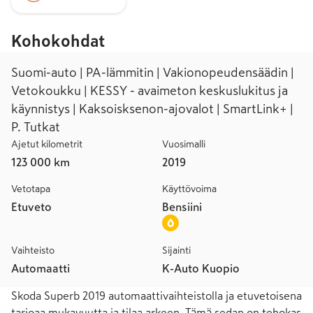
Kohokohdat
Suomi-auto | PA-lämmitin | Vakionopeudensäädin |
Vetokoukku | KESSY - avaimeton keskuslukitus ja
käynnistys | Kaksoisksenon-ajovalot | SmartLink+ |
P. Tutkat
Ajetut kilometrit
Vuosimalli
123 000 km
2019
Vetotapa
Käyttövoima
Etuveto
Bensiini
Vaihteisto
Sijainti
Automaatti
K-Auto Kuopio
Skoda Superb 2019 automaattivaihteistolla ja etuvetoisena 
tarjoaa mukavuutta ja tilaa arkeen. Tämä sedan on tehokas 