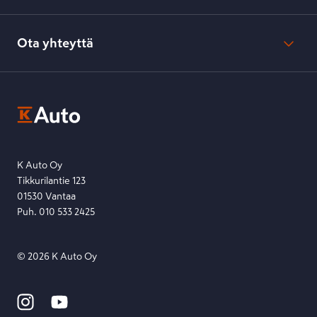
Verkkokaupan peruuttamisohjeet
Evästeasetukset
Usein kysyttyä
Kesko-konsernin verkkoselailurekisteri
Ota yhteyttä
Saavutettavuus
K-Ryhmän evästekäytännöt
K-Auton asiakasrekisterin tietosuojaseloste
Kysymys, palaute tai jokin muu asia mielessä?
EU Data Act
Ota yhteyttä toimipisteeseen tai lähetä viesti lomakkeella.
Etsi toimipiste
Lähetä viesti
K Auto Oy
Tikkurilantie 123
01530 Vantaa
Puh. 010 533 2425
©
2026
K Auto Oy