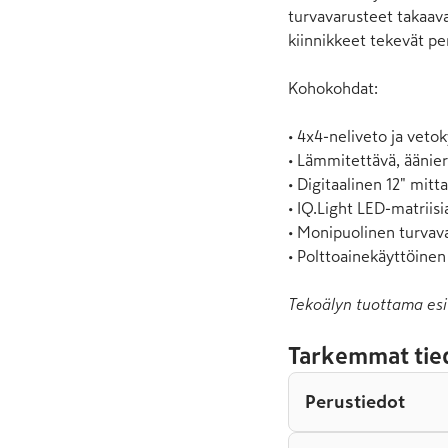
turvavarusteet takaava
kiinnikkeet tekevät pe
Kohokohdat:

• 4x4-neliveto ja vetok
• Lämmitettävä, äänieris
• Digitaalinen 12" mitta
• IQ.Light LED-matriisia
• Monipuolinen turvava
• Polttoainekäyttöine
Tekoälyn tuottama esi
Tarkemmat tie
Perustiedot