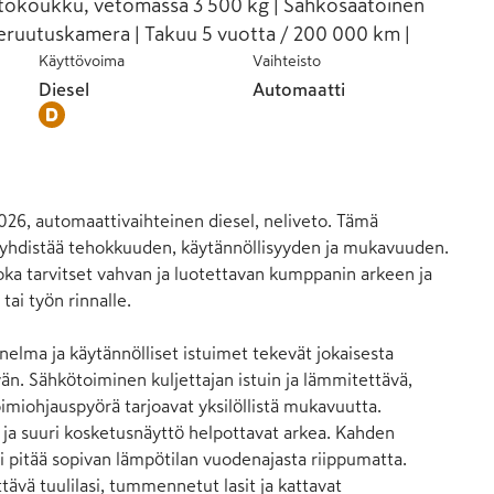
Vetokoukku, vetomassa 3 500 kg | Sähkösäätöinen
 Peruutuskamera | Takuu 5 vuotta / 200 000 km |
Käyttövoima
Vaihteisto
Diesel
Automaatti
6, automaattivaihteinen diesel, neliveto. Tämä 
 yhdistää tehokkuuden, käytännöllisyyden ja mukavuuden. 
joka tarvitset vahvan ja luotettavan kumppanin arkeen ja 
ai työn rinnalle.

lma ja käytännölliset istuimet tekevät jokaisesta 
än. Sähkötoiminen kuljettajan istuin ja lämmitettävä, 
miohjauspyörä tarjoavat yksilöllistä mukavuutta. 
o ja suuri kosketusnäyttö helpottavat arkea. Kahden 
 pitää sopivan lämpötilan vuodenajasta riippumatta. 
ävä tuulilasi, tummennetut lasit ja kattavat 