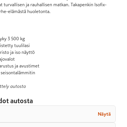
t turvallisen ja rauhallisen matkan. Takapenkin Isofix-
rhe-elämästä huoletonta.

yky 3 500 kg

tetty tuulilasi

risto ja iso näyttö

jovalot

rustus ja avustimet

n seisontalämmitin
ttely autosta
dot autosta
Näytä