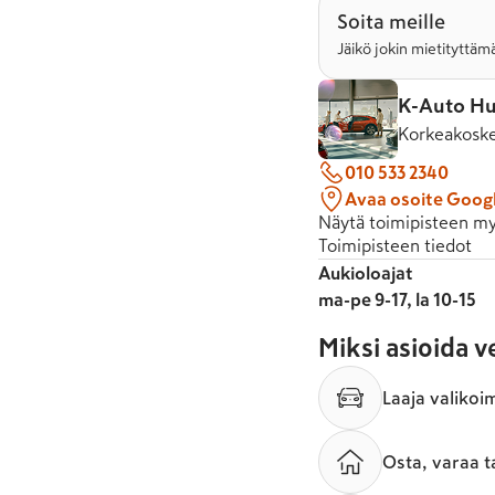
Soita meille
Jäikö jokin mietityttämä
K-Auto Hu
Korkeakoske
010 533 2340
Avaa osoite Goog
Näytä toimipisteen my
Toimipisteen tiedot
Aukioloajat
ma-pe 9-17, la 10-15
Miksi asioida 
Laaja valikoi
Osta, varaa t