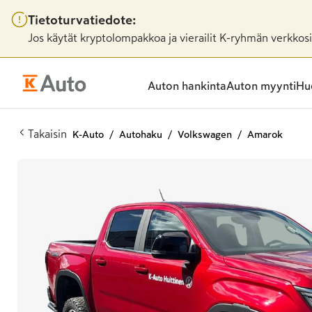
Tietoturvatiedote:
Jos käytät kryptolompakkoa ja vierailit K-ryhmän verkkosiv
Auton hankinta
Auton myynti
Huo
Takaisin
K-Auto
Autohaku
Volkswagen
Amarok