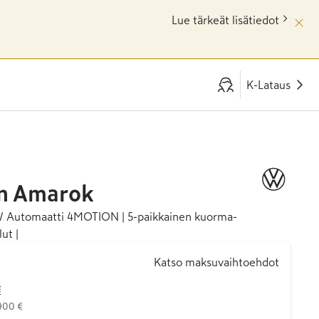
Lue tärkeät lisätiedot
K-Lataus
n
Amarok
kW Automaatti 4MOTION | 5-paikkainen kuorma-
ut |
Katso maksuvaihtoehdot
€
 900 €