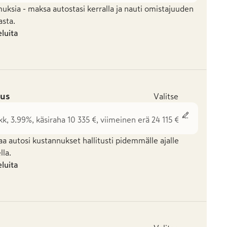
uksia - maksa autostasi kerralla ja nauti omistajuuden
asta.
eluita
us
Valitse
kk, 3.99%, käsiraha 10 335 €, viimeinen erä 24 115 €
aa autosi kustannukset hallitusti pidemmälle ajalle
la.
eluita