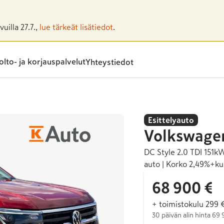
uilla 27.7.,
lue tärkeät lisätiedot
.
lto- ja korjauspalvelut
Yhteystiedot
Esittelyauto
Volkswage
DC Style 2.0 TDI 151
auto | Korko 2,49%+kul
68 900 €
+ toimistokulu 299 
30 päivän alin hinta 69