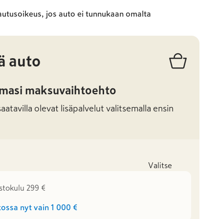
autusoikeus, jos auto ei tunnukaan omalta
ä auto
amasi maksuvaihtoehto
atavilla olevat lisäpalvelut valitsemalla ensin
Valitse
stokulu 299 €
ossa nyt vain
1 000 €