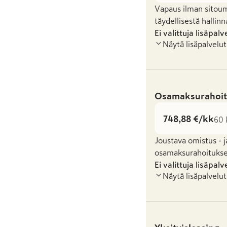
Vapaus ilman sitoum
täydellisestä hallinn
Ei valittuja lisäpalv
Näytä lisäpalvelut
Osamaksurahoit
748,88 €/kk
60 
Joustava omistus - j
osamaksurahoituksel
Ei valittuja lisäpalv
Näytä lisäpalvelut