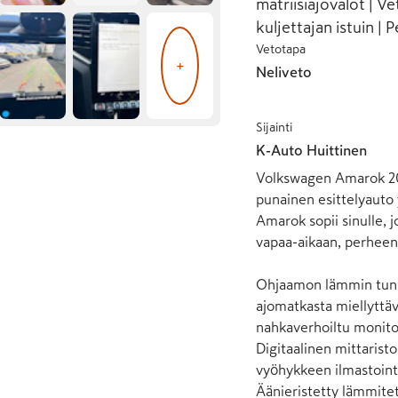
matriisiajovalot | 
kuljettajan istuin |
Vetotapa
+
Neliveto
Sijainti
K-Auto Huittinen
Volkswagen Amarok 202
punainen esittelyauto
Amarok sopii sinulle, 
vapaa-aikaan, perheen t
Ohjaamon lämmin tunne
ajomatkasta miellyttäv
nahkaverhoiltu monitoi
Digitaalinen mittarist
vyöhykkeen ilmastointi
Äänieristetty lämmitett