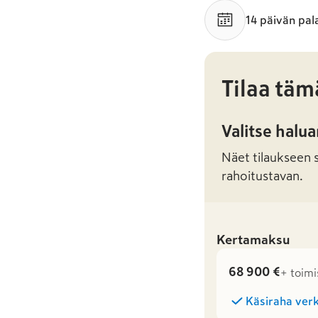
14 päivän pal
Tilaa täm
Valitse halu
Näet tilaukseen sa
rahoitustavan.
Kertamaksu
68 900 €
+ toimi
Käsiraha verk