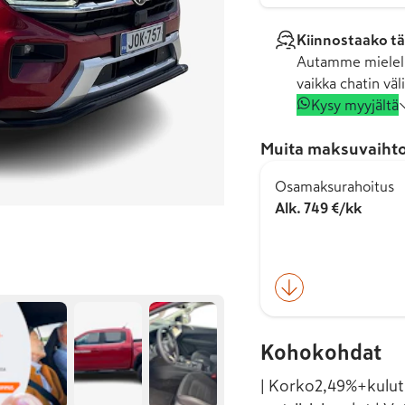
Kiinnostaako tä
Autamme mielell
vaikka chatin väli
Kysy myyjältä
Muita maksuvaihto
Osamaksurahoitus
Alk. 749 €/kk
Kohokohdat
| Korko2,49%+kulut 