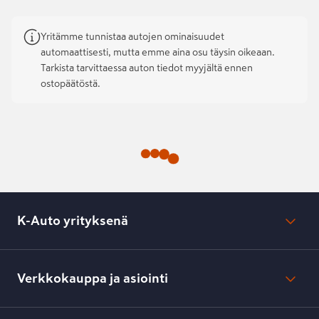
Yritämme tunnistaa autojen ominaisuudet
automaattisesti, mutta emme aina osu täysin oikeaan.
Tarkista tarvittaessa auton tiedot myyjältä ennen
ostopäätöstä.
K-Auto yrityksenä
Mikä on K-Auto?
Lehdistötiedotteet
Verkkokauppa ja asiointi
Toimipisteiden yhteystiedot
Työpaikat
Tilaus- ja toimitusehdot