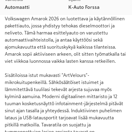
Automaatti
K-Auto Forssa
Volkswagen Amarok 2026 on luotettava ja käytännöllinen 
pakettiauto, jossa yhdistyy tehokas dieselmoottori ja 
neliveto. Tämä harmaa esittelyauto on varustettu 
automaattivaihteistolla, ja antaa käyttöösi sekä 
ajomukavuutta että suorituskykyä kaikissa tilanteissa. 
Amarok sopii aktiiviseen arkeen, olit sitten työmatkalla tai 
viet viikkoa luonnossa vaikka lasten kanssa retkeillen.

Sisätiloissa istut mukavasti "ArtVelours"-
mikrokuitupenkeillä. Sähkösäätöiset istuimet ja 
lämmitettävä tuulilasi tekevät arjesta sujuvaa myös 
kylminä aamuina. Moderni digitaalinen mittaristo ja 12 
tuuman kosketusnäyttö infotainment-järjestelmä pitävät 
sinut ajan tasalla ja yhteydessä. Induktiivinen puhelimen 
lataus ja USB-latausportit tarjoavat lisää mukavuutta 
pitkillä matkoilla. Tavaratila on suojattu ja 
tummennettujen lasien ansiosta tavarat on 