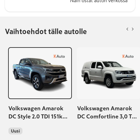
Näin ostat auton verkossa
Vaihtoehdot tälle autolle
Volkswagen Amarok
Volkswagen Amarok
DC Style 2.0 TDI 151kW
DC Comfortline 3,0 TDI
Automaatti 4MOTION |
150kW Autom.
Uusi
Korko 2,49%+kulut |
4MOTION 3080kg 2hlö