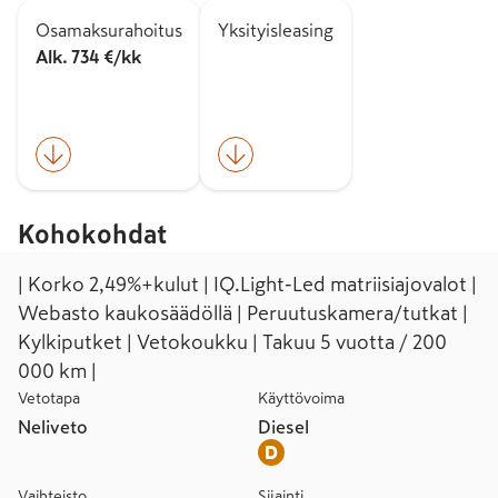
Osamaksurahoitus
Yksityisleasing
Alk. 734 €/kk
Kohokohdat
| Korko 2,49%+kulut | IQ.Light-Led matriisiajovalot |
Webasto kaukosäädöllä | Peruutuskamera/tutkat |
Kylkiputket | Vetokoukku | Takuu 5 vuotta / 200
000 km |
Vetotapa
Käyttövoima
Neliveto
Diesel
Vaihteisto
Sijainti