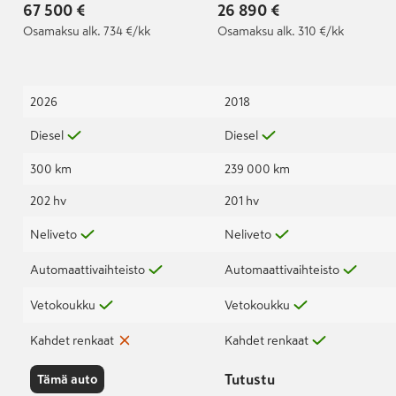
pakettiauto
67 500 €
26 890 €
Osamaksu
alk. 734 €/kk
Osamaksu
alk. 310 €/kk
2026
2018
Diesel
Diesel
300 km
239 000 km
202 hv
201 hv
Neliveto
Neliveto
Automaattivaihteisto
Automaattivaihteisto
Vetokoukku
Vetokoukku
Kahdet renkaat
Kahdet renkaat
Tutustu
Tämä auto