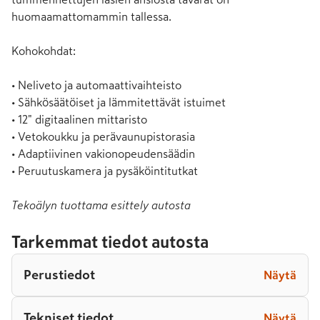
huomaamattomammin tallessa.

Kohokohdat:

• Neliveto ja automaattivaihteisto

• Sähkösäätöiset ja lämmitettävät istuimet

• 12" digitaalinen mittaristo

• Vetokoukku ja perävaunupistorasia

• Adaptiivinen vakionopeudensäädin

• Peruutuskamera ja pysäköintitutkat
Tekoälyn tuottama esittely autosta
Tarkemmat tiedot autosta
Perustiedot
Näytä
Tekniset tiedot
Näytä