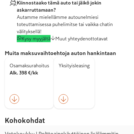
Kiinnostaako tämä auto tai jäikö jokin
askarruttamaan?
Autamme mielellämme autounelmiesi
toteuttamisessa puhelimitse tai vaikka chatin
välityksellä!
Kysy myyjältä
Muut yhteydenottotavat
Muita maksuvaihtoehtoja auton hankintaan
Osamaksurahoitus
Yksityisleasing
Alk. 398 €/kk
Kohokohdat