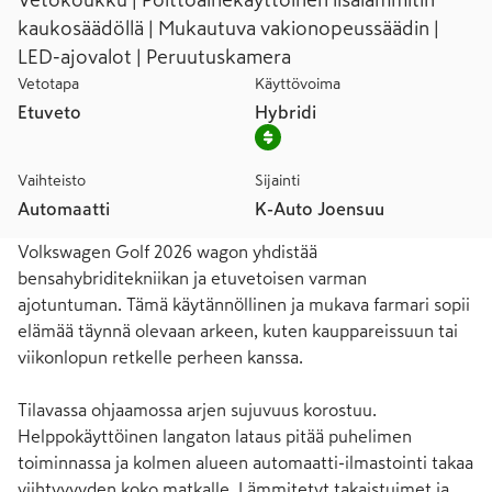
Vetokoukku | Polttoainekäyttöinen lisälämmitin
kaukosäädöllä | Mukautuva vakionopeussäädin |
LED-ajovalot | Peruutuskamera
Vetotapa
Käyttövoima
Etuveto
Hybridi
Vaihteisto
Sijainti
Automaatti
K-Auto Joensuu
Volkswagen Golf 2026 wagon yhdistää 
bensahybriditekniikan ja etuvetoisen varman 
ajotuntuman. Tämä käytännöllinen ja mukava farmari sopii 
elämää täynnä olevaan arkeen, kuten kauppareissuun tai 
viikonlopun retkelle perheen kanssa.

Tilavassa ohjaamossa arjen sujuvuus korostuu. 
Helppokäyttöinen langaton lataus pitää puhelimen 
toiminnassa ja kolmen alueen automaatti-ilmastointi takaa 
viihtyvyyden koko matkalle. Lämmitetyt takaistuimet ja 