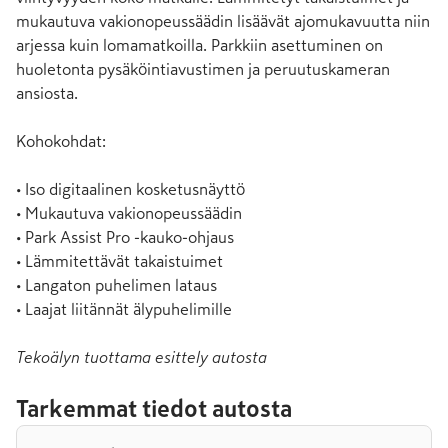
mukautuva vakionopeussäädin lisäävät ajomukavuutta niin 
arjessa kuin lomamatkoilla. Parkkiin asettuminen on 
huoletonta pysäköintiavustimen ja peruutuskameran 
ansiosta.

Kohokohdat:

• Iso digitaalinen kosketusnäyttö

• Mukautuva vakionopeussäädin

• Park Assist Pro -kauko-ohjaus

• Lämmitettävät takaistuimet

• Langaton puhelimen lataus

• Laajat liitännät älypuhelimille
Tekoälyn tuottama esittely autosta
Tarkemmat tiedot autosta