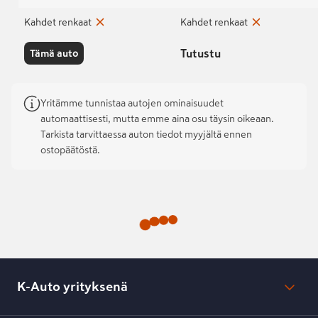
Kahdet renkaat
Kahdet renkaat
Tutustu
Tämä auto
Yritämme tunnistaa autojen ominaisuudet
automaattisesti, mutta emme aina osu täysin oikeaan.
Tarkista tarvittaessa auton tiedot myyjältä ennen
ostopäätöstä.
K-Auto yrityksenä