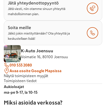
Jätä yhteydenottopyyntö
Jätä viesti, niin otamme sinuun yhteyttä
mahdollisimman pian.
Soita meille
Jäikö jokin mietityttämään? Ota yhteyttä ja
keskustellaan lisää!
K-Auto Joensuu
Voimatie 16, 80100 Joensuu
010 533 2080
Avaa osoite Google Mapsissa
Näytä toimipisteen myyjät
Toimipisteen tiedot
Aukioloajat
ma-pe 9-17, la 10-15
Miksi asioida verkossa?