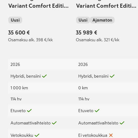
Variant Comfort Edition
Variant Comfort Editio
1,5 eTSI 85 kW (MHEV)
1,5 eTSI 85 kW (MHEV)
Uusi
Uusi
Ajamaton
DSG-aut. | Takuu 5 v /
DSG-automaatti |
100 tkm
Korko 1,49% + kulut |
35 600 €
35 989 €
Osamaksu
alk. 398 €/kk
Osamaksu
alk. 321 €/kk
2026
2026
Hybridi, bensiini
Hybridi, bensiini
1 000 km
0 km
114 hv
114 hv
Etuveto
Etuveto
Automaattivaihteisto
Automaattivaihteisto
Vetokoukku
Ei vetokoukkua