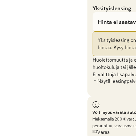
Yksityisleasing
Hinta ei saatav
Yksityisleasing o
hintaa. Kysy hinta
Huolettomuutta ja en
huoltokuluja tai jäl
Ei valittuja lisäpalv
Näytä leasingpalv
Voit myös varata aut
Maksamalla
200
€ varau
peruuntuu, varausmaks
Varaa