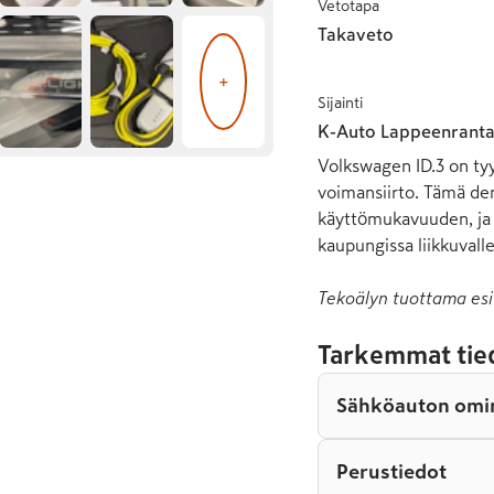
Vetotapa
Takaveto
+
Sijainti
K-Auto Lappeenrant
Volkswagen ID.3 on tyy
voimansiirto. Tämä de
käyttömukavuuden, ja s
kaupungissa liikkuvalle
Tekoälyn tuottama esi
Tarkemmat tie
Sähköauton omi
Perustiedot