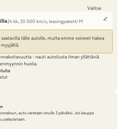
Valitse
illa
24 kk, 20 000 km/v, leasingpaketti M
n saatavilla tälle autolle, mutta emme voineet hakea
 myyjältä.
nakoitavuutta - nauti autoilusta ilman yllättäviä
leenmyynnin huolia.
eluita
elut
on
smaksun, auto varataan sinulle 3 päiväksi. Jos kauppa
u palautetaan.