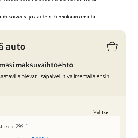
autusoikeus, jos auto ei tunnukaan omalta
ä auto
amasi maksuvaihtoehto
atavilla olevat lisäpalvelut valitsemalla ensin
Valitse
stokulu 299 €