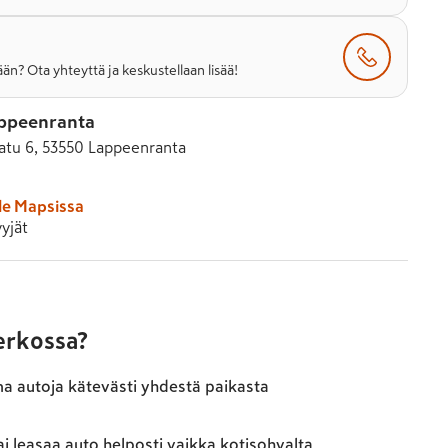
än? Ota yhteyttä ja keskustellaan lisää!
ppeenranta
tu 6, 53550 Lappeenranta
le Mapsissa
yjät
verkossa?
ma autoja kätevästi yhdestä paikasta
ai leasaa auto helposti vaikka kotisohvalta