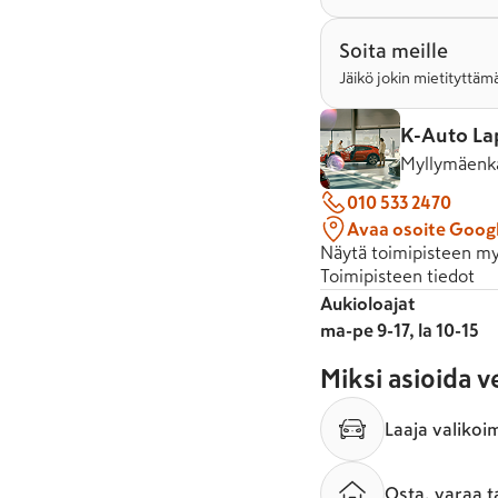
Soita meille
Jäikö jokin mietityttämä
K-Auto La
Myllymäenka
010 533 2470
Avaa osoite Goog
Näytä toimipisteen my
Toimipisteen tiedot
Aukioloajat
ma-pe 9-17, la 10-15
Miksi asioida 
Laaja valikoi
Osta, varaa t