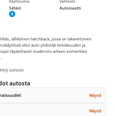
Käyttövoima
Vaihteisto
Sähkö
Automaatti
a
likäs, sähköinen hatchback, jossa on takavetoinen 
mokäytössä ollut auto yhdistää tehokkuuden ja 
opii täydellisesti moderniin arkeen esimerkiksi 
.
ttely autosta
dot autosta
naisuudet
Näytä
Näytä