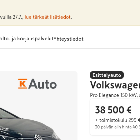
uilla 27.7.,
lue tärkeät lisätiedot
.
lto- ja korjauspalvelut
Yhteystiedot
Esittelyauto
Volkswage
Pro Elegance 150 kW, 
38 500 €
+ toimistokulu 299 
30 päivän alin hinta 40