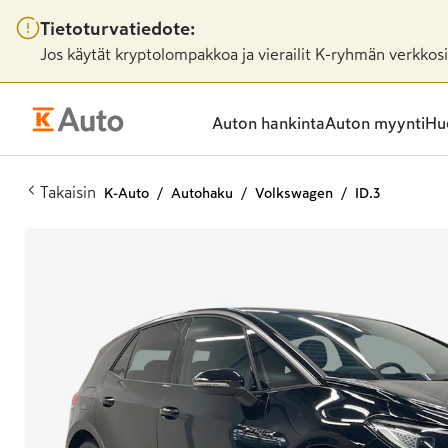
Tietoturvatiedote:
Jos käytät kryptolompakkoa ja vierailit K-ryhmän verkkosiv
Auton hankinta
Auton myynti
Huo
Takaisin
K-Auto
Autohaku
Volkswagen
ID.3