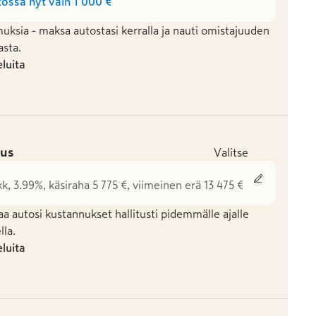
ossa nyt vain
1 000 €
uksia - maksa autostasi kerralla ja nauti omistajuuden
asta.
eluita
us
Valitse
k, 3.99%, käsiraha 5 775 €, viimeinen erä 13 475 €
aa autosi kustannukset hallitusti pidemmälle ajalle
la.
eluita