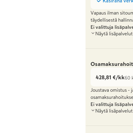
Käsiraha verk
Vapaus ilman sitoum
täydellisestä hallinn
Ei valittuja lisäpalv
Näytä lisäpalvelut
Osamaksurahoit
428,81 €/kk
60 k
Joustava omistus - j
osamaksurahoituksel
Ei valittuja lisäpalv
Näytä lisäpalvelut