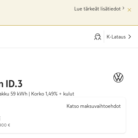
Lue tärkeät lisätiedot
K-Lataus
n
ID.3
akku 59 kWh | Korko 1,49% + kulut
Katso maksuvaihtoehdot
€
 900 €