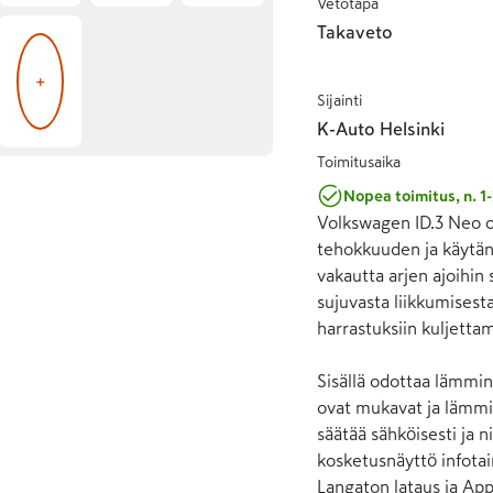
Vetotapa
Takaveto
+
Sijainti
K-Auto Helsinki
Toimitusaika
Nopea toimitus, n. 1-
Volkswagen ID.3 Neo on
tehokkuuden ja käytänn
vakautta arjen ajoihin s
sujuvasta liikkumisesta
harrastuksiin kuljettam
Sisällä odottaa lämmin
ovat mukavat ja lämmit
säätää sähköisesti ja n
kosketusnäyttö infotai
Langaton lataus ja Ap