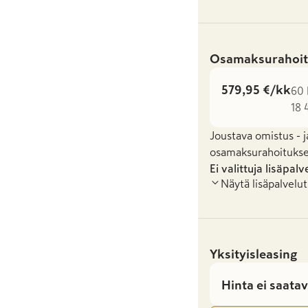
Osamaksurahoit
579,95 €/kk
60 
18 
Joustava omistus - j
osamaksurahoituksel
Ei valittuja lisäpalv
Näytä lisäpalvelut
Yksityisleasing
Hinta ei saatav