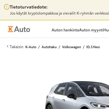
Tietoturvatiedote:
Jos käytät kryptolompakkoa ja vierailit K-ryhmän verkkosiv
Auton hankinta
Auton myynti
Huo
Takaisin
K-Auto
Autohaku
Volkswagen
ID.3 Neo