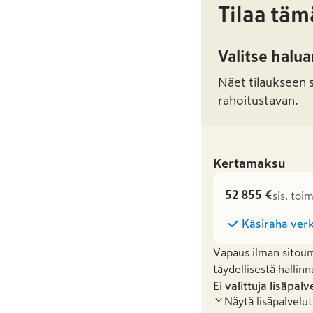
Tilaa täm
Valitse halu
Näet tilaukseen sa
rahoitustavan.
Kertamaksu
52 855 €
sis. toi
Käsiraha verk
Vapaus ilman sitoum
täydellisestä hallinn
Ei valittuja lisäpalv
Näytä lisäpalvelut