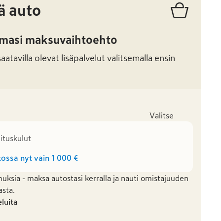
ä auto
amasi maksuvaihtoehto
atavilla olevat lisäpalvelut valitsemalla ensin
Valitse
mituskulut
ossa nyt vain
1 000 €
uksia - maksa autostasi kerralla ja nauti omistajuuden
asta.
eluita