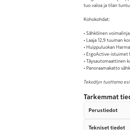
tuo valoa ja tilan tuntu
Kohokohdat:

• Sähköinen voimalinja 
• Laaja 12,9 tuuman ko
• Huippuluokan Harman
• ErgoActive-istuimet 
• Täysautomaattinen ka
• Panoraamakatto sähkö
Tekoälyn tuottama esi
Tarkemmat tie
Perustiedot
Tekniset tiedot