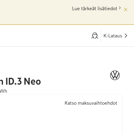
Lue tärkeät lisätiedot
K-Lataus
n
ID.3 Neo
kWh
Katso maksuvaihtoehdot