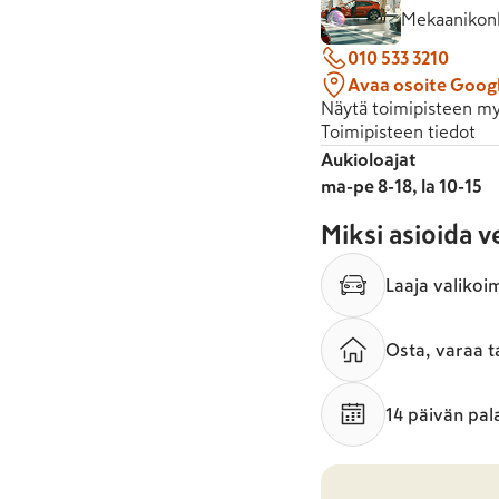
Mekaanikonk
010 533 3210
Avaa osoite Goog
Näytä toimipisteen my
Toimipisteen tiedot
Aukioloajat
ma-pe 8-18, la 10-15
Miksi asioida 
Laaja valikoi
Osta, varaa t
14 päivän pal