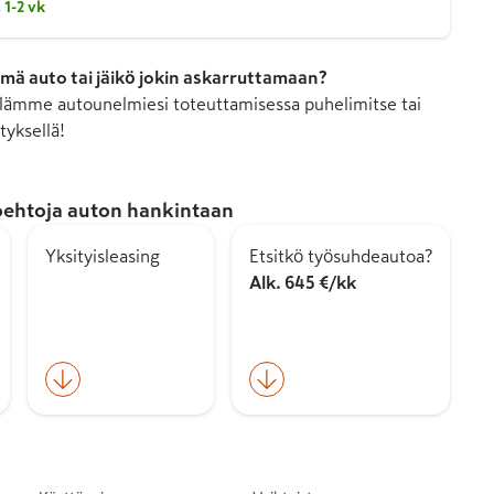
 1-2 vk
mä auto tai jäikö jokin askarruttamaan?
ämme autounelmiesi toteuttamisessa puhelimitse tai
tyksellä!
ehtoja auton hankintaan
Yksityisleasing
Etsitkö työsuhdeautoa?
Alk. 645 €/kk