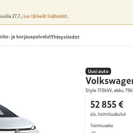
uilla 27.7.,
lue tärkeät lisätiedot
.
lto- ja korjauspalvelut
Yhteystiedot
Uusi auto
Volkswage
Style 170kW, akku 79
52 855 €
sis. toimituskulut
Toimitusaika