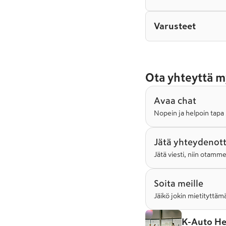
Varusteet
Ota yhteyttä m
Avaa chat
Nopein ja helpoin tapa 
Jätä yhteydenot
Jätä viesti, niin otamm
Soita meille
Jäikö jokin mietityttämä
K-Auto He