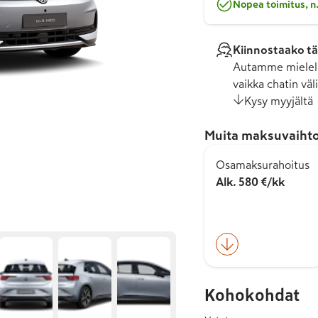
Nopea toimitus, n.
Kiinnostaako tä
Autamme mielell
vaikka chatin väli
Kysy myyjältä
Muita maksuvaihto
Osamaksurahoitus
Alk. 580 €/kk
Kohokohdat