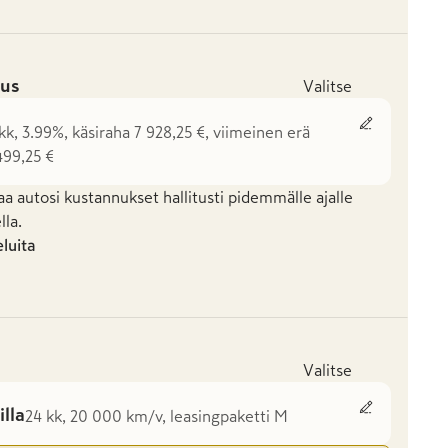
us
Valitse
kk, 3.99%, käsiraha 7 928,25 €, viimeinen erä
499,25 €
aa autosi kustannukset hallitusti pidemmälle ajalle
la.
eluita
Valitse
illa
24 kk, 20 000 km/v, leasingpaketti M