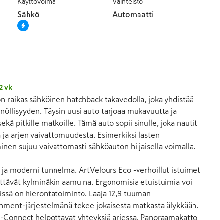
Käyttövoima
Vaihteisto
Sähkö
Automaatti
2 vk
 raikas sähköinen hatchback takavedolla, joka yhdistää 
öllisyyden. Täysin uusi auto tarjoaa mukavuutta ja 
ekä pitkille matkoille. Tämä auto sopii sinulle, joka nautit 
 ja arjen vaivattomuudesta. Esimerkiksi lasten 
inen sujuu vaivattomasti sähköauton hiljaisella voimalla.

 ja moderni tunnelma. ArtVelours Eco -verhoillut istuimet 
tävät kylminäkin aamuina. Ergonomisia etuistuimia voi 
iissä on hierontatoiminto. Laaja 12,9 tuuman 
nment-järjestelmänä tekee jokaisesta matkasta älykkään. 
p-Connect helpottavat yhteyksiä arjessa. Panoraamakatto 