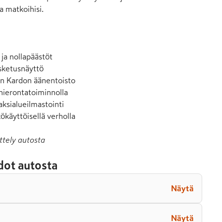
a matkoihisi.

ja nollapäästöt

sketusnäyttö

 Kardon äänentoisto

hierontatoiminnolla

ksialueilmastointi

käyttöisellä verholla
ttely autosta
dot autosta
Näytä
Näytä