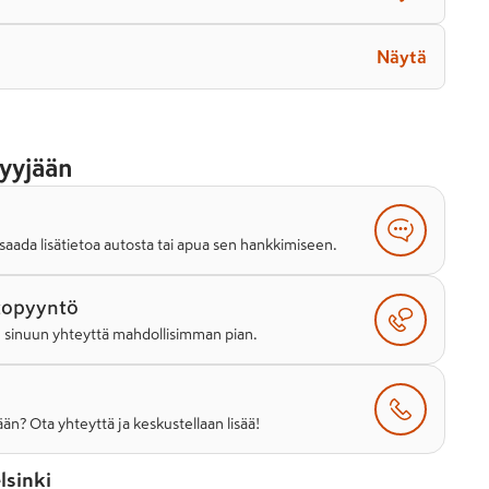
Näytä
yyjään
saada lisätietoa autosta tai apua sen hankkimiseen.
topyyntö
e sinuun yhteyttä mahdollisimman pian.
än? Ota yhteyttä ja keskustellaan lisää!
lsinki