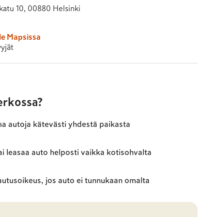
atu 10, 00880 Helsinki
le Mapsissa
yjät
verkossa?
ma autoja kätevästi yhdestä paikasta
ai leasaa auto helposti vaikka kotisohvalta
autusoikeus, jos auto ei tunnukaan omalta