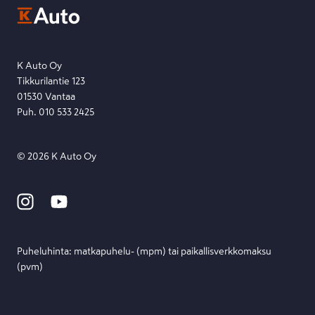
Etsi toimipiste
Lähetä viesti
K Auto Oy
Tikkurilantie 123
01530 Vantaa
Puh. 010 533 2425
©
2026
K Auto Oy
Puheluhinta: matka­puhelu- (mpm) tai paikallis­verkko­maksu
(pvm)