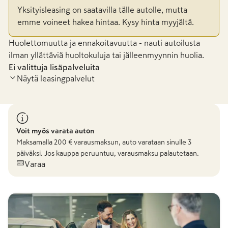
Yksityisleasing on saatavilla tälle autolle, mutta
emme voineet hakea hintaa. Kysy hinta myyjältä.
Huolettomuutta ja ennakoitavuutta - nauti autoilusta
ilman yllättäviä huoltokuluja tai jälleenmyynnin huolia.
Ei valittuja lisäpalveluita
Näytä leasingpalvelut
Voit myös varata auton
Maksamalla
200
€ varausmaksun, auto varataan sinulle 3
päiväksi. Jos kauppa peruuntuu, varausmaksu palautetaan.
Varaa