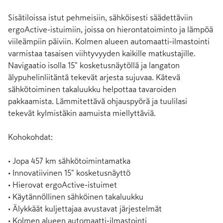
Sisätiloissa istut pehmeisiin, sähköisesti säädettäviin 
ergoActive-istuimiin, joissa on hierontatoiminto ja lämpöä 
viileämpiin päiviin. Kolmen alueen automaatti-ilmastointi 
varmistaa tasaisen viihtyvyyden kaikille matkustajille. 
Navigaatio isolla 15" kosketusnäytöllä ja langaton 
älypuhelinliitäntä tekevät arjesta sujuvaa. Kätevä 
sähkötoiminen takaluukku helpottaa tavaroiden 
pakkaamista. Lämmitettävä ohjauspyörä ja tuulilasi 
tekevät kylmistäkin aamuista miellyttäviä.

Kohokohdat:

• Jopa 457 km sähkötoimintamatka

• Innovatiivinen 15" kosketusnäyttö

• Hierovat ergoActive-istuimet

• Käytännöllinen sähköinen takaluukku

• Älykkäät kuljettajaa avustavat järjestelmät

• Kolmen alueen automaatti-ilmastointi