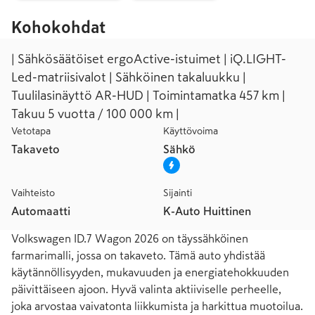
Kohokohdat
| Sähkösäätöiset ergoActive-istuimet | iQ.LIGHT-
Led-matriisivalot | Sähköinen takaluukku |
Tuulilasinäyttö AR-HUD | Toimintamatka 457 km |
Takuu 5 vuotta / 100 000 km |
Vetotapa
Käyttövoima
Takaveto
Sähkö
Vaihteisto
Sijainti
Automaatti
K-Auto Huittinen
Volkswagen ID.7 Wagon 2026 on täyssähköinen 
farmarimalli, jossa on takaveto. Tämä auto yhdistää 
käytännöllisyyden, mukavuuden ja energiatehokkuuden 
päivittäiseen ajoon. Hyvä valinta aktiiviselle perheelle, 
joka arvostaa vaivatonta liikkumista ja harkittua muotoilua.
