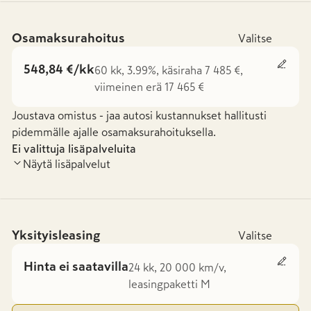
Osamaksurahoitus
Valitse
548,84 €/kk
60 kk, 3.99%, käsiraha 7 485 €,
viimeinen erä 17 465 €
Joustava omistus - jaa autosi kustannukset hallitusti
pidemmälle ajalle osamaksurahoituksella.
Ei valittuja lisäpalveluita
Näytä lisäpalvelut
Yksityisleasing
Valitse
Hinta ei saatavilla
24 kk, 20 000 km/v,
leasingpaketti M