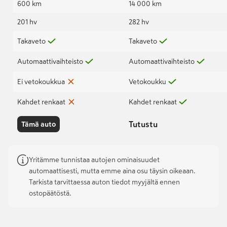
600 km
14 000 km
201 hv
282 hv
Takaveto
Takaveto
Automaattivaihteisto
Automaattivaihteisto
Ei vetokoukkua
Vetokoukku
Kahdet renkaat
Kahdet renkaat
Tutustu
Tämä auto
Yritämme tunnistaa autojen ominaisuudet
automaattisesti, mutta emme aina osu täysin oikeaan.
Tarkista tarvittaessa auton tiedot myyjältä ennen
ostopäätöstä.