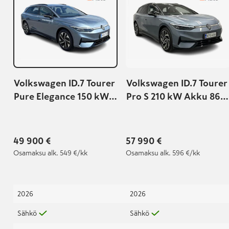
Volkswagen ID.7 Tourer
Volkswagen ID.7 Tourer
Pure Elegance 150 kW,
Pro S 210 kW Akku 86
akku 59 kWh
kWh | Volkswagen
jatkotakuu 5-vuotta /
100 000km | ISOMPI
49 900 €
57 990 €
AKKU! |
Osamaksu
alk. 549 €/kk
Osamaksu
alk. 596 €/kk
2026
2026
Sähkö
Sähkö