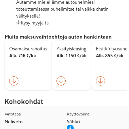
Autamme mielellämme autounelmiesi
toteuttamisessa puhelimitse tai vaikka chatin
välityksellä!
Kysy myyjältä
Muita maksuvaihtoehtoja auton hankintaan
Osamaksurahoitus
Yksityisleasing
Etsitkö työsuhd
Alk. 716 €/kk
Alk. 1 150 €/kk
Alk. 855 €/kk
Kohokohdat
Vetotapa
Käyttövoima
Neliveto
Sähkö