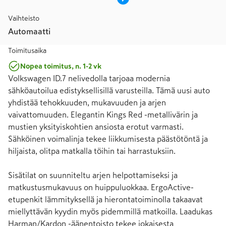
Vaihteisto
Automaatti
Toimitusaika
Nopea toimitus, n. 1-2 vk
Volkswagen ID.7 nelivedolla tarjoaa modernia 
sähköautoilua edistyksellisillä varusteilla. Tämä uusi auto 
yhdistää tehokkuuden, mukavuuden ja arjen 
vaivattomuuden. Elegantin Kings Red -metallivärin ja 
mustien yksityiskohtien ansiosta erotut varmasti. 
Sähköinen voimalinja tekee liikkumisesta päästötöntä ja 
hiljaista, olitpa matkalla töihin tai harrastuksiin.

Sisätilat on suunniteltu arjen helpottamiseksi ja 
matkustusmukavuus on huippuluokkaa. ErgoActive-
etupenkit lämmityksellä ja hierontatoiminolla takaavat 
miellyttävän kyydin myös pidemmillä matkoilla. Laadukas 
Harman/Kardon -äänentoisto tekee jokaisesta 