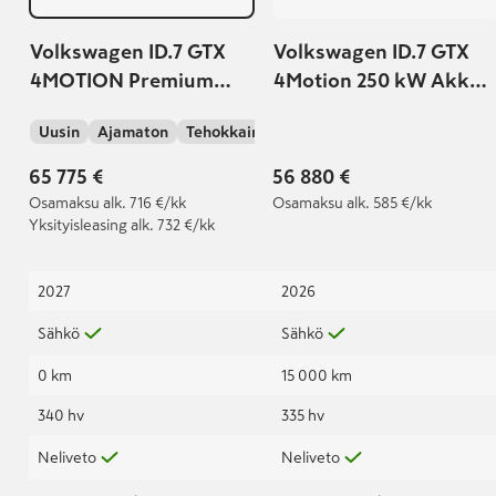
Volkswagen ID.7 GTX
Volkswagen ID.7 GTX
4MOTION Premium
4Motion 250 kW Akku
250kW, akku 86kWh
86 kWh | VW
Uusin
Ajamaton
Tehokkain
jatkotakuu 100 000km
/ 5-vuotta |
65 775 €
56 880 €
Osamaksu
alk. 716 €/kk
Osamaksu
alk. 585 €/kk
Yksityisleasing
alk. 732 €/kk
2027
2026
Sähkö
Sähkö
0 km
15 000 km
340 hv
335 hv
Neliveto
Neliveto