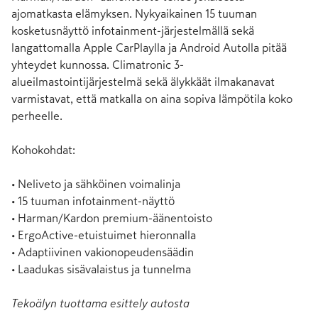
ajomatkasta elämyksen. Nykyaikainen 15 tuuman 
kosketusnäyttö infotainment-järjestelmällä sekä 
langattomalla Apple CarPlaylla ja Android Autolla pitää 
yhteydet kunnossa. Climatronic 3-
alueilmastointijärjestelmä sekä älykkäät ilmakanavat 
varmistavat, että matkalla on aina sopiva lämpötila koko 
perheelle.

Kohokohdat:

• Neliveto ja sähköinen voimalinja

• 15 tuuman infotainment-näyttö

• Harman/Kardon premium-äänentoisto

• ErgoActive-etuistuimet hieronnalla

• Adaptiivinen vakionopeudensäädin

• Laadukas sisävalaistus ja tunnelma
Tekoälyn tuottama esittely autosta