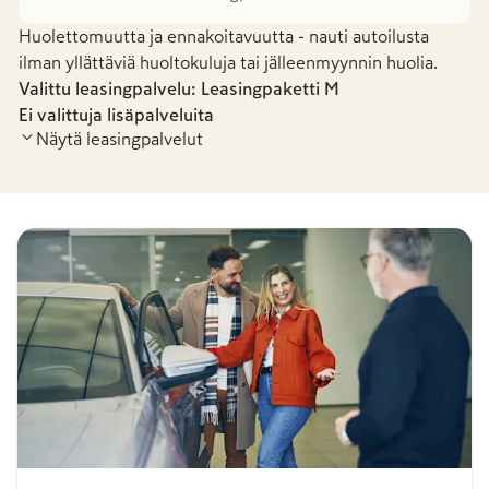
Huolettomuutta ja ennakoitavuutta - nauti autoilusta
ilman yllättäviä huoltokuluja tai jälleenmyynnin huolia.
Valittu leasingpalvelu: Leasingpaketti
M
Ei valittuja lisäpalveluita
Näytä leasingpalvelut
Leasingpaketti S
Leasingpaketti
-
26,69 €
/kk
1 150,30 €
/kk