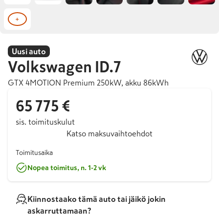
+
Uusi auto
Volkswagen
ID.7
GTX 4MOTION Premium 250kW, akku 86kWh
65 775 €
sis. toimituskulut
Katso maksuvaihtoehdot
Toimitusaika
Nopea toimitus, n. 1-2 vk
Kiinnostaako tämä auto tai jäikö jokin
askarruttamaan?