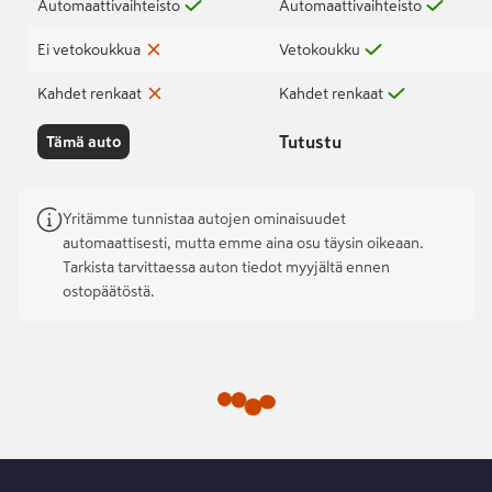
Automaattivaihteisto
Automaattivaihteisto
Ei vetokoukkua
Vetokoukku
Kahdet renkaat
Kahdet renkaat
Tutustu
Tämä auto
Yritämme tunnistaa autojen ominaisuudet
automaattisesti, mutta emme aina osu täysin oikeaan.
Tarkista tarvittaessa auton tiedot myyjältä ennen
ostopäätöstä.