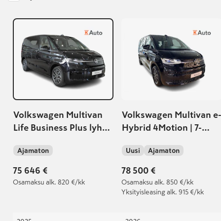
Volkswagen Multivan
Volkswagen Multivan e
Life Business Plus lyhyt
Hybrid 4Motion | 7-
1.5 eHybrid OPF
paikkainen neliveto |
Ajamaton
Uusi
Ajamaton
4MOTION 130 kW
Heti toimitukseen!
75 646 €
78 500 €
Osamaksu
alk. 820 €/kk
Osamaksu
alk. 850 €/kk
Yksityisleasing
alk. 915 €/kk