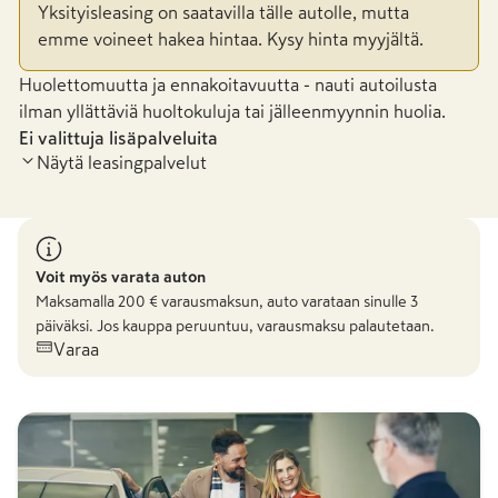
Yksityisleasing on saatavilla tälle autolle, mutta
emme voineet hakea hintaa. Kysy hinta myyjältä.
Huolettomuutta ja ennakoitavuutta - nauti autoilusta
ilman yllättäviä huoltokuluja tai jälleenmyynnin huolia.
Ei valittuja lisäpalveluita
Näytä leasingpalvelut
Voit myös varata auton
Maksamalla
200
€ varausmaksun, auto varataan sinulle 3
päiväksi. Jos kauppa peruuntuu, varausmaksu palautetaan.
Varaa