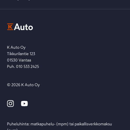
K-Ryhmän evästekäytännöt
K-Auton asiakasrekisterin tietosuojaseloste
Kysymys, palaute tai jokin muu asia mielessä?
EU Data Act
Ota yhteyttä toimipisteeseen tai lähetä viesti lomakkeella.
Etsi toimipiste
Lähetä viesti
K Auto Oy
Tikkurilantie 123
01530 Vantaa
Puh. 010 533 2425
©
2026
K Auto Oy
Puheluhinta: matka­puhelu- (mpm) tai paikallis­verkko­maksu