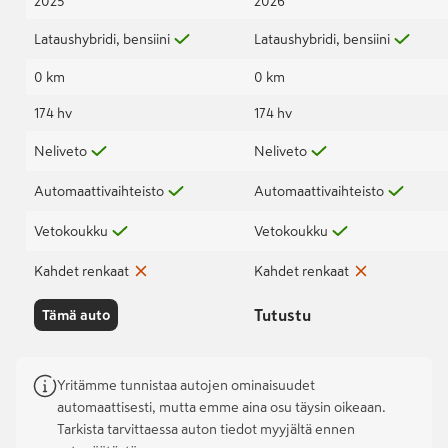
2025
2026
Lataushybridi, bensiini
Lataushybridi, bensiini
0 km
0 km
174 hv
174 hv
Neliveto
Neliveto
Automaattivaihteisto
Automaattivaihteisto
Vetokoukku
Vetokoukku
Kahdet renkaat
Kahdet renkaat
Tutustu
Tämä auto
Yritämme tunnistaa autojen ominaisuudet
automaattisesti, mutta emme aina osu täysin oikeaan.
Tarkista tarvittaessa auton tiedot myyjältä ennen