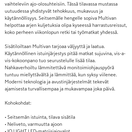
vaihteleviin ajo-olosuhteisiin. Tässä tilavassa mustassa 
uutuudessa yhdistyvät tehokkuus, mukavuus ja 
käytännöllisyys. Seitsemälle hengelle sopiva Multivan 
helpottaa arjen kuljetuksia olipa kyseessä harrastusreissut, 
koko perheen viikonlopun retki tai työmatkat yhdessä.

Sisätiloiltaan Multivan tarjoaa väljyyttä ja laatua. 
Käytännöllinen istuinjärjestys pitää matkat sujuvina, vis-a-
vis-kokoonpano tuo seurustelulle lisää tilaa. 
Nahkaverhoiltu lämmitettävä monitoimiohjauspyörä 
tuntuu miellyttävältä ja lämmittää, kun syksy viilenee. 
Moderni teknologia ja avustinjärjestelmät tekevät 
ajamisesta turvallisempaa ja mukavampaa joka päivä.

Kohokohdat:

• Seitsemän istuinta, tilava sisätila

• Neliveto, varmuutta ajoon

• IQ.LIGHT LED-matriisiajovalot
