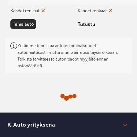
Kahdet renkaat
Kahdet renkaat
Tutustu
Tämä auto
Yritämme tunnistaa autojen ominaisuudet
automaattisesti, mutta emme aina osu täysin oikeaan.
Tarkista tarvittaessa auton tiedot myyjältä ennen
ostopäätöstä.
K-Auto yrityksenä