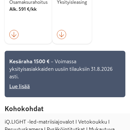
Osamaksurahoitus
Yksityisleasing
Alk. 591 €/kk
Kesäraha 1500 €
– Voimassa
yksityisasiakkaiden uusiin tilauksiin 31.8.2026
asti.
Lue lisää
Kohokohdat
iQ.LIGHT -led-matriisiajovalot I Vetokoukku I
Peruutuskamera I Pysäköintitutkat I Mukautuva