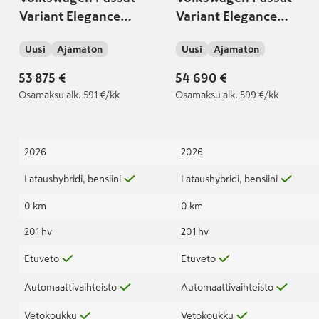
Variant Elegance
Variant Elegance
Business eHybrid 150
Business eHybrid 150
Uusi
Ajamaton
Uusi
Ajamaton
kW DSG-automaatti
kW DSG-automaatti
,Vetokoukku
53 875 €
54 690 €
Osamaksu
alk. 591 €/kk
Osamaksu
alk. 599 €/kk
2026
2026
Lataushybridi, bensiini
Lataushybridi, bensiini
0 km
0 km
201 hv
201 hv
Etuveto
Etuveto
Automaattivaihteisto
Automaattivaihteisto
Vetokoukku
Vetokoukku