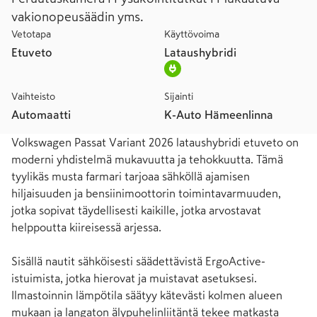
vakionopeusäädin yms.
Vetotapa
Käyttövoima
Etuveto
Lataushybridi
Vaihteisto
Sijainti
Automaatti
K-Auto Hämeenlinna
Volkswagen Passat Variant 2026 lataushybridi etuveto on 
moderni yhdistelmä mukavuutta ja tehokkuutta. Tämä 
tyylikäs musta farmari tarjoaa sähköllä ajamisen 
hiljaisuuden ja bensiinimoottorin toimintavarmuuden, 
jotka sopivat täydellisesti kaikille, jotka arvostavat 
helppoutta kiireisessä arjessa.

Sisällä nautit sähköisesti säädettävistä ErgoActive-
istuimista, jotka hierovat ja muistavat asetuksesi. 
Ilmastoinnin lämpötila säätyy kätevästi kolmen alueen 
mukaan ja langaton älypuhelinliitäntä tekee matkasta 