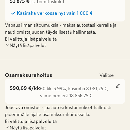
53 875 €
sis. toimituskulut
Käsiraha verkossa nyt vain
1 000 €
Vapaus ilman sitoumuksia - maksa autostasi kerralla ja
nauti omistajuuden täydellisestä hallinnasta.
Ei valittuja lisäpalveluita
Näytä lisäpalvelut
Osamaksurahoitus
Valitse
590,69 €/kk
60 kk, 3.99%, käsiraha 8 081,25 €,
viimeinen erä 18 856,25 €
Joustava omistus - jaa autosi kustannukset hallitusti
pidemmälle ajalle osamaksurahoituksella.
Ei valittuja lisäpalveluita
Näytä lisäpalvelut