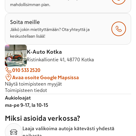
mahdollisimman pian.
Soita meille
Jäikö jokin mietityttämään? Ota yhteyttä ja
keskustellaan lisää!
K-Auto Kotka
Ristinkalliontie 41, 48770 Kotka
010 533 2520
Avaa osoite Google Mapsissa
Näytä toimipisteen myyjät
Toimipisteen tiedot
Aukioloajat
ma-pe 9-17, la 10-15
Miksi asioida verkossa?
Laaja valikoima autoja kätevästi yhdestä
paikasta