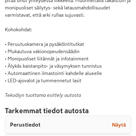
pitää sinut yhteydessä liikkeellä. Muunneltava takaistuin ja 
monipuoliset säilytys- sekä latausmahdollisuudet 
varmistavat, että arki rullaa sujuvasti. 

Kohokohdat:

• Peruutuskamera ja pysäköintitutkat

• Mukautuva vakionopeudensäädin

• Monipuoliset liitännät ja infotainment

• Älykäs kaistanpito- ja väsymyksen tunnistus

• Automaattinen ilmastointi kahdelle alueelle

• LED-ajovalot ja tummennetut lasit
Tekoälyn tuottama esittely autosta
Tarkemmat tiedot autosta
Perustiedot
Näytä