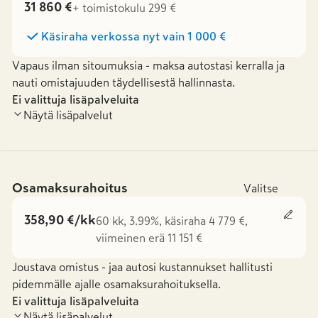
31 860 €
+ toimistokulu 299 €
Käsiraha verkossa nyt vain
1 000 €
Vapaus ilman sitoumuksia - maksa autostasi kerralla ja
nauti omistajuuden täydellisestä hallinnasta.
Ei valittuja lisäpalveluita
Näytä lisäpalvelut
Osamaksurahoitus
Valitse
358,90 €/kk
60 kk, 3.99%, käsiraha 4 779 €,
viimeinen erä 11 151 €
Joustava omistus - jaa autosi kustannukset hallitusti
pidemmälle ajalle osamaksurahoituksella.
Ei valittuja lisäpalveluita
Näytä lisäpalvelut