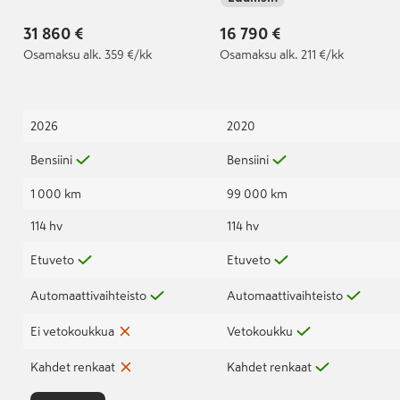
Peruutuskamera |
Takuu 5v. |
31 860 €
16 790 €
Osamaksu
alk. 359 €/kk
Osamaksu
alk. 211 €/kk
2026
2020
Bensiini
Bensiini
1 000 km
99 000 km
114 hv
114 hv
Etuveto
Etuveto
Automaattivaihteisto
Automaattivaihteisto
Ei vetokoukkua
Vetokoukku
Kahdet renkaat
Kahdet renkaat