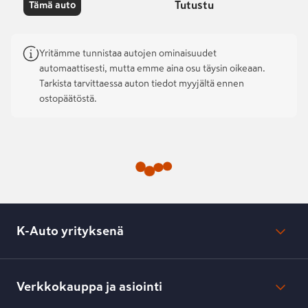
Tutustu
Tämä auto
Yritämme tunnistaa autojen ominaisuudet
automaattisesti, mutta emme aina osu täysin oikeaan.
Tarkista tarvittaessa auton tiedot myyjältä ennen
ostopäätöstä.
K-Auto yrityksenä
Mikä on K-Auto?
Lehdistötiedotteet
Verkkokauppa ja asiointi
Toimipisteiden yhteystiedot