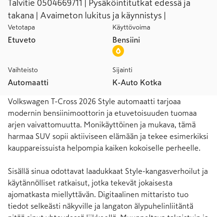
Talvitie 0504669711 | Pysäköintitutkat edessä ja
takana | Avaimeton lukitus ja käynnistys |
Vetotapa
Käyttövoima
Etuveto
Bensiini
Vaihteisto
Sijainti
Automaatti
K-Auto Kotka
Volkswagen T-Cross 2026 Style automaatti tarjoaa 
modernin bensiinimoottorin ja etuvetoisuuden tuomaa 
arjen vaivattomuutta. Monikäyttöinen ja mukava, tämä 
harmaa SUV sopii aktiiviseen elämään ja tekee esimerkiksi 
kauppareissuista helpompia kaiken kokoiselle perheelle.

Sisällä sinua odottavat laadukkaat Style-kangasverhoilut ja 
käytännölliset ratkaisut, jotka tekevät jokaisesta 
ajomatkasta miellyttävän. Digitaalinen mittaristo tuo 
tiedot selkeästi näkyville ja langaton älypuhelinliitäntä 