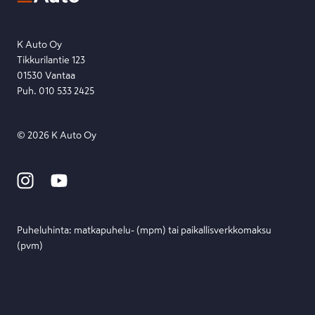
Etsi toimipiste
Lähetä viesti
K Auto Oy
Tikkurilantie 123
01530 Vantaa
Puh. 010 533 2425
©
2026
K Auto Oy
Puheluhinta: matka­puhelu- (mpm) tai paikallis­verkko­maksu
(pvm)