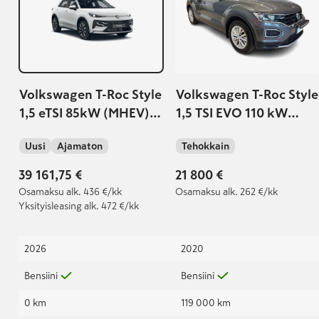
Volkswagen T-Roc Style
Volkswagen T-Roc Style
1,5 eTSI 85kW (MHEV)
1,5 TSI EVO 110 kW
DSG-automaatti
DSG-automaatti
Uusi
Ajamaton
Tehokkain
39 161,75 €
21 800 €
Osamaksu
alk. 436 €/kk
Osamaksu
alk. 262 €/kk
Yksityisleasing
alk. 472 €/kk
2026
2020
Bensiini
Bensiini
0 km
119 000 km