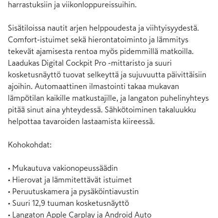
harrastuksiin ja viikonloppureissuihin.

Sisätiloissa nautit arjen helppoudesta ja viihtyisyydestä. 
Comfort-istuimet sekä hierontatoiminto ja lämmitys 
tekevät ajamisesta rentoa myös pidemmillä matkoilla. 
Laadukas Digital Cockpit Pro -mittaristo ja suuri 
kosketusnäyttö tuovat selkeyttä ja sujuvuutta päivittäisiin 
ajoihin. Automaattinen ilmastointi takaa mukavan 
lämpötilan kaikille matkustajille, ja langaton puhelinyhteys 
pitää sinut aina yhteydessä. Sähkötoiminen takaluukku 
helpottaa tavaroiden lastaamista kiireessä. 

Kohokohdat:

• Mukautuva vakionopeussäädin

• Hierovat ja lämmitettävät istuimet

• Peruutuskamera ja pysäköintiavustin

• Suuri 12,9 tuuman kosketusnäyttö

• Langaton Apple Carplay ja Android Auto
