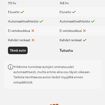
115 hv
148 hv
Etuveto
Etuveto
Automaattivaihteisto
Automaattivaihteisto
Ei vetokoukkua
Ei vetokoukkua
Kahdet renkaat
Kahdet renkaat
Tutustu
Tämä auto
Yritämme tunnistaa autojen ominaisuudet
automaattisesti, mutta emme aina osu täysin oikeaan.
Tarkista tarvittaessa auton tiedot myyjältä ennen
ostopäätöstä.