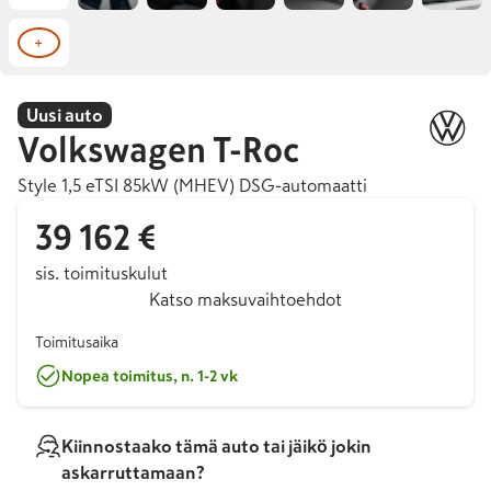
+
Uusi auto
Volkswagen
T-Roc
Style 1,5 eTSI 85kW (MHEV) DSG-automaatti
39 162 €
sis. toimituskulut
Katso maksuvaihtoehdot
Toimitusaika
Nopea toimitus, n. 1-2 vk
Kiinnostaako tämä auto tai jäikö jokin
askarruttamaan?