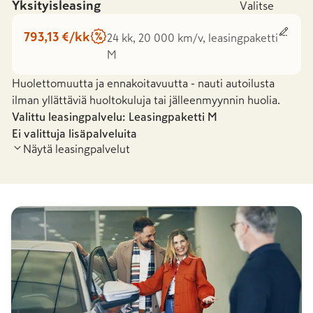
Yksityisleasing
Valitse
793,13 €/kk
24 kk, 20 000 km/v, leasingpaketti
M
Huolettomuutta ja ennakoitavuutta - nauti autoilusta
ilman yllättäviä huoltokuluja tai jälleenmyynnin huolia.
Valittu leasingpalvelu: Leasingpaketti
M
Ei valittuja lisäpalveluita
Näytä leasingpalvelut
Leasingpaketti S
Leasingpaketti
-
36,08 €
/kk
793,13 €
/kk