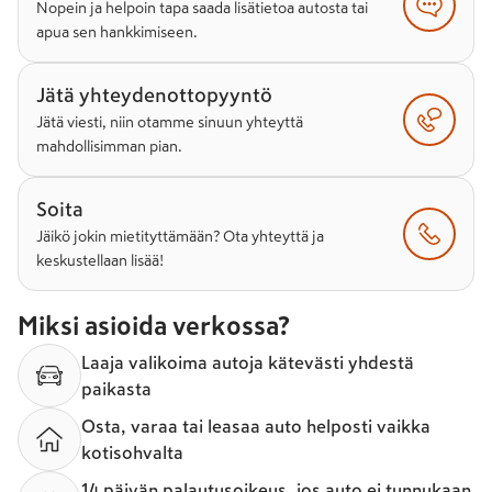
Nopein ja helpoin tapa saada lisätietoa autosta tai
apua sen hankkimiseen.
Jätä yhteydenottopyyntö
Jätä viesti, niin otamme sinuun yhteyttä
mahdollisimman pian.
Soita
Jäikö jokin mietityttämään? Ota yhteyttä ja
keskustellaan lisää!
Miksi asioida verkossa?
Laaja valikoima autoja kätevästi yhdestä
paikasta
Osta, varaa tai leasaa auto helposti vaikka
kotisohvalta
14 päivän palautusoikeus, jos auto ei tunnukaan