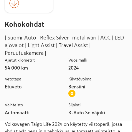
Kohokohdat
| Suomi-Auto | Reflex Silver -metalliväri | ACC | LED-
ajovalot | Light Assist | Travel Assist |
Peruutuskamera |
Ajetut kilometrit
Vuosimalli
54 000 km
2024
Vetotapa
Käyttövoima
Etuveto
Bensiini
Vaihteisto
Sijainti
Automaatti
K-Auto Seinäjoki
Volkswagen Taigo Life 2024 on käytetty viistoperä, jossa 
yhdistyvät bensiinin tehokkuus, automaattivaihteisto ja 