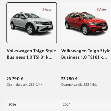
Volkswagen Taigo Style
Volkswagen Taigo Style
Business 1,0 TSI 81 kW
Business 1,0 TSI 81 kW
DSG-automaatti | Vw
DSG-automaatti |
jatkotakuu voimassa:
Tehdastakuu |
24.4.2027 / 100 000km
23 790 €
23 780 €
asti |
Osamaksu
alk. 283 €/kk
Osamaksu
alk. 283 €/kk
2024
2024