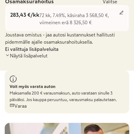
Osamaksurahoitus
Valitse
283,43 €/kk
72 kk, 7.49%, käsiraha 3 568,50 €,
viimeinen erä 8 326,50 €
Joustava omistus - jaa autosi kustannukset hallitusti
pidemmälle ajalle osamaksurahoituksella.
Ei valittuja lisäpalveluita
Näytä lisäpalvelut
Voit myös varata auton
Maksamalla
200
€ varausmaksun, auto varataan sinulle 3
päiväksi. Jos kauppa peruuntuu, varausmaksu palautetaan.
Varaa