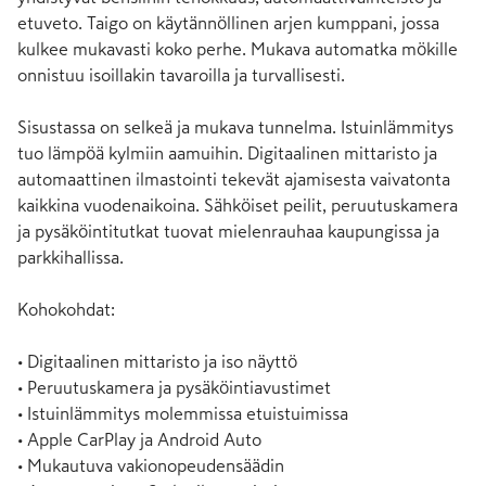
etuveto. Taigo on käytännöllinen arjen kumppani, jossa 
kulkee mukavasti koko perhe. Mukava automatka mökille 
onnistuu isoillakin tavaroilla ja turvallisesti.

Sisustassa on selkeä ja mukava tunnelma. Istuinlämmitys 
tuo lämpöä kylmiin aamuihin. Digitaalinen mittaristo ja 
automaattinen ilmastointi tekevät ajamisesta vaivatonta 
kaikkina vuodenaikoina. Sähköiset peilit, peruutuskamera 
ja pysäköintitutkat tuovat mielenrauhaa kaupungissa ja 
parkkihallissa.

Kohokohdat:

• Digitaalinen mittaristo ja iso näyttö

• Peruutuskamera ja pysäköintiavustimet

• Istuinlämmitys molemmissa etuistuimissa

• Apple CarPlay ja Android Auto

• Mukautuva vakionopeudensäädin
