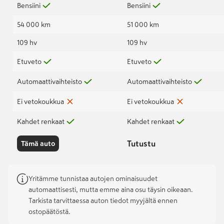
Bensiini
Bensiini
54 000 km
51 000 km
109 hv
109 hv
Etuveto
Etuveto
Automaattivaihteisto
Automaattivaihteisto
Ei vetokoukkua
Ei vetokoukkua
Kahdet renkaat
Kahdet renkaat
Tutustu
Tämä auto
Yritämme tunnistaa autojen ominaisuudet
automaattisesti, mutta emme aina osu täysin oikeaan.
Tarkista tarvittaessa auton tiedot myyjältä ennen
ostopäätöstä.