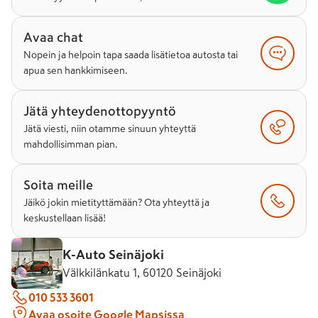
Avaa chat
Nopein ja helpoin tapa saada lisätietoa autosta tai
apua sen hankkimiseen.
Jätä yhteydenottopyyntö
Jätä viesti, niin otamme sinuun yhteyttä
mahdollisimman pian.
Soita meille
Jäikö jokin mietityttämään? Ota yhteyttä ja
keskustellaan lisää!
K-Auto Seinäjoki
Välkkilänkatu 1, 60120 Seinäjoki
010 533 3601
Avaa osoite Google Mapsissa