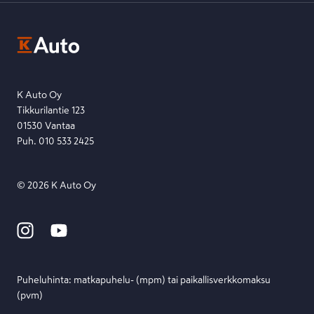
Kysymys, palaute tai jokin muu asia mielessä?
EU Data Act
Ota yhteyttä toimipisteeseen tai lähetä viesti lomakkeella.
Etsi toimipiste
Lähetä viesti
K Auto Oy
Tikkurilantie 123
01530 Vantaa
Puh. 010 533 2425
©
2026
K Auto Oy
Puheluhinta: matka­puhelu- (mpm) tai paikallis­verkko­maksu
(pvm)