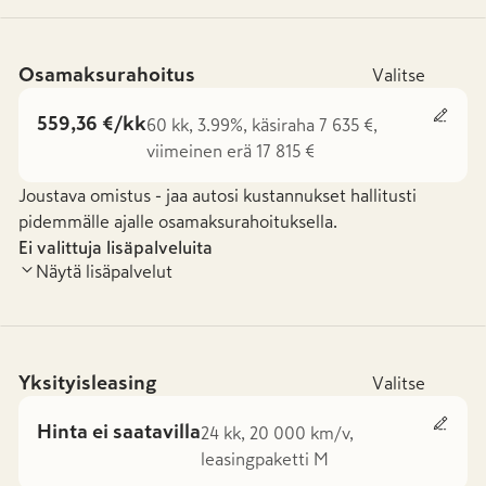
Osamaksurahoitus
Valitse
559,36 €/kk
60 kk, 3.99%, käsiraha 7 635 €,
viimeinen erä 17 815 €
Joustava omistus - jaa autosi kustannukset hallitusti
pidemmälle ajalle osamaksurahoituksella.
Ei valittuja lisäpalveluita
Näytä lisäpalvelut
Yksityisleasing
Valitse
Hinta ei saatavilla
24 kk, 20 000 km/v,
leasingpaketti M