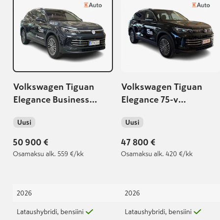
Volkswagen Tiguan
Volkswagen Tiguan
Elegance Business
Elegance 75-v
eHybrid 150 kW DSG-
Juhlamalli eHybrid 150
Uusi
Uusi
automaatti | Takuu 5
kW DSG-automaatti |
vuotta / 100 000 km
Korko 2,49%+kulut |
50 900 €
47 800 €
Osamaksu
alk. 559 €/kk
Osamaksu
alk. 420 €/kk
2026
2026
Lataushybridi, bensiini
Lataushybridi, bensiini