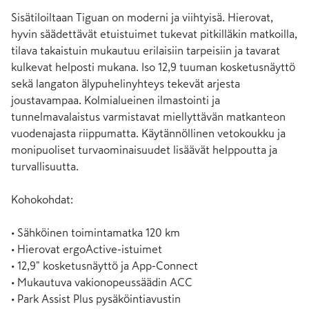
Sisätiloiltaan Tiguan on moderni ja viihtyisä. Hierovat, 
hyvin säädettävät etuistuimet tukevat pitkilläkin matkoilla, 
tilava takaistuin mukautuu erilaisiin tarpeisiin ja tavarat 
kulkevat helposti mukana. Iso 12,9 tuuman kosketusnäyttö 
sekä langaton älypuhelinyhteys tekevät arjesta 
joustavampaa. Kolmialueinen ilmastointi ja 
tunnelmavalaistus varmistavat miellyttävän matkanteon 
vuodenajasta riippumatta. Käytännöllinen vetokoukku ja 
monipuoliset turvaominaisuudet lisäävät helppoutta ja 
turvallisuutta.

Kohokohdat:

• Sähköinen toimintamatka 120 km

• Hierovat ergoActive-istuimet

• 12,9" kosketusnäyttö ja App-Connect

• Mukautuva vakionopeussäädin ACC

• Park Assist Plus pysäköintiavustin
