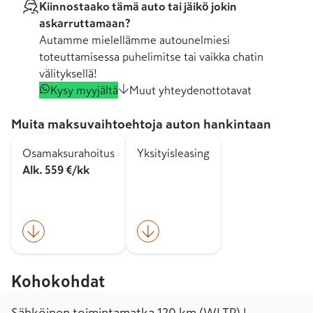
Kiinnostaako tämä auto tai jäikö jokin
askarruttamaan?
Autamme mielellämme autounelmiesi
toteuttamisessa puhelimitse tai vaikka chatin
välityksellä!
Kysy myyjältä
Muut yhteydenottotavat
Muita maksuvaihtoehtoja auton hankintaan
Osamaksurahoitus
Yksityisleasing
Alk. 559 €/kk
Kohokohdat