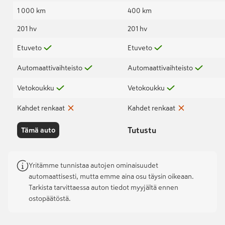
1 000 km
400 km
201 hv
201 hv
Etuveto
Etuveto
Automaattivaihteisto
Automaattivaihteisto
Vetokoukku
Vetokoukku
Kahdet renkaat
Kahdet renkaat
Tutustu
Tämä auto
Yritämme tunnistaa autojen ominaisuudet
automaattisesti, mutta emme aina osu täysin oikeaan.
Tarkista tarvittaessa auton tiedot myyjältä ennen
ostopäätöstä.