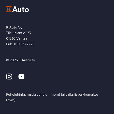
Ota yhteyttä toimipisteeseen tai lähetä viesti lomakkeella.
Etsi toimipiste
Lähetä viesti
K Auto Oy
Tikkurilantie 123
01530 Vantaa
Puh. 010 533 2425
©
2026
K Auto Oy
Puheluhinta: matka­puhelu- (mpm) tai paikallis­verkko­maksu
(pvm)