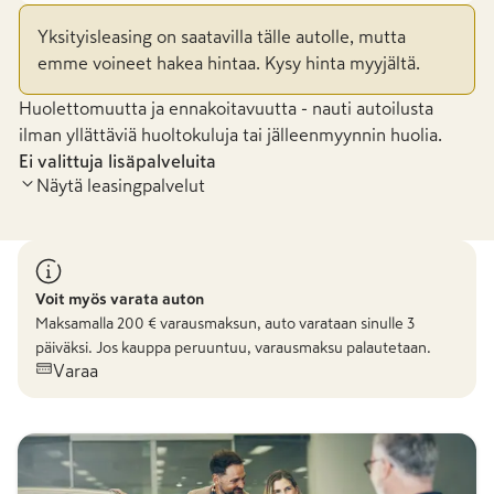
Yksityisleasing on saatavilla tälle autolle, mutta
emme voineet hakea hintaa. Kysy hinta myyjältä.
Huolettomuutta ja ennakoitavuutta - nauti autoilusta
ilman yllättäviä huoltokuluja tai jälleenmyynnin huolia.
Ei valittuja lisäpalveluita
Näytä leasingpalvelut
Voit myös varata auton
Maksamalla
200
€ varausmaksun, auto varataan sinulle 3
päiväksi. Jos kauppa peruuntuu, varausmaksu palautetaan.
Varaa