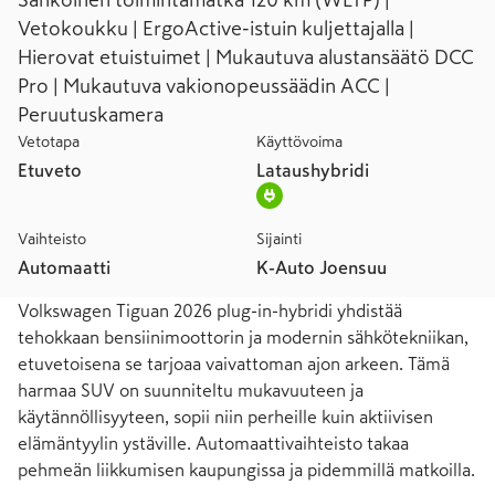
Sähköinen toimintamatka 120 km (WLTP) |
Vetokoukku | ErgoActive-istuin kuljettajalla |
Hierovat etuistuimet | Mukautuva alustansäätö DCC
Pro | Mukautuva vakionopeussäädin ACC |
Peruutuskamera
Vetotapa
Käyttövoima
Etuveto
Lataushybridi
Vaihteisto
Sijainti
Automaatti
K-Auto Joensuu
Volkswagen Tiguan 2026 plug-in-hybridi yhdistää 
tehokkaan bensiinimoottorin ja modernin sähkötekniikan, 
etuvetoisena se tarjoaa vaivattoman ajon arkeen. Tämä 
harmaa SUV on suunniteltu mukavuuteen ja 
käytännöllisyyteen, sopii niin perheille kuin aktiivisen 
elämäntyylin ystäville. Automaattivaihteisto takaa 
pehmeän liikkumisen kaupungissa ja pidemmillä matkoilla.
