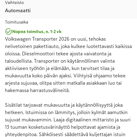
Vaihteisto
Automaatti
Toimitusaika
Nopea toimitus, n. 1-2 vk
Volkswagen Transporter 2026 on uusi, tehokas 
nelivetoinen pakettiauto, joka kulkee luotettavasti kaikissa 
oloissa. Dieselmoottori tekee ajosta vaivatonta ja 
taloudellista. Transporter on käytännöllinen valinta 
aktiiviseen työhön ja elämään, kun tarvitset tilaa ja 
mukavuutta koko päivän ajaksi. Viihtyisä ohjaamo tekee 
arjesta sujuvaa, olitpa sitten matkalla asiakkaan luo tai 
hakemassa harrastusvälineitä.

Sisätilat tarjoavat mukavuutta ja käytännöllisyyttä joka 
hetkeen. Istuimissa on lämmitys, jolloin kylmät aamutkin 
sujuvat mukavammin. Laaja digitaalinen mittaristo ja suuri 
13 tuuman kosketusvärinäyttö helpottavat ajamista ja 
yhteydenpitoa. Sähköisesti säädettävä kuljettajan istuin 