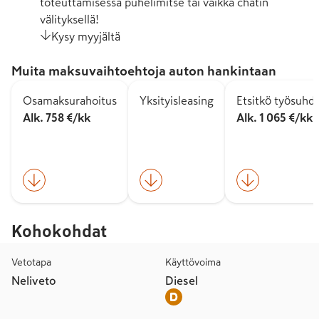
toteuttamisessa puhelimitse tai vaikka chatin
välityksellä!
Kysy myyjältä
Muita maksuvaihtoehtoja auton hankintaan
Osamaksurahoitus
Yksityisleasing
Etsitkö työsuhd
Alk. 758 €/kk
Alk. 1 065 €/kk
Kohokohdat
Vetotapa
Käyttövoima
Neliveto
Diesel