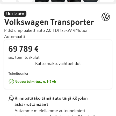
Uusi auto
Volkswagen
Transporter
Pitkä umpipakettiauto 2,0 TDI 125kW 4Motion,
Automaatti
69 789 €
sis. toimituskulut
Katso maksuvaihtoehdot
Toimitusaika
Nopea toimitus, n. 1-2 vk
Kiinnostaako tämä auto tai jäikö jokin
askarruttamaan?
Autamme mielellämme autounelmiesi