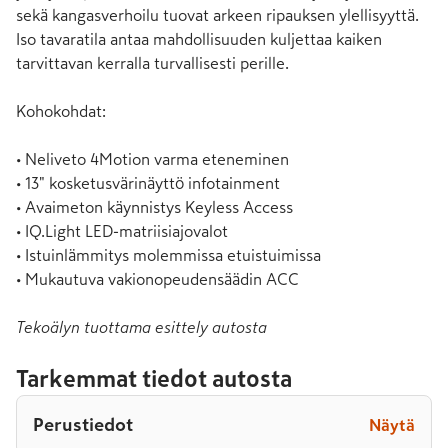
sekä kangasverhoilu tuovat arkeen ripauksen ylellisyyttä. 
Iso tavaratila antaa mahdollisuuden kuljettaa kaiken 
tarvittavan kerralla turvallisesti perille.

Kohokohdat:

• Neliveto 4Motion varma eteneminen

• 13" kosketusvärinäyttö infotainment

• Avaimeton käynnistys Keyless Access

• IQ.Light LED-matriisiajovalot

• Istuinlämmitys molemmissa etuistuimissa

• Mukautuva vakionopeudensäädin ACC
Tekoälyn tuottama esittely autosta
Tarkemmat tiedot autosta
Perustiedot
Näytä