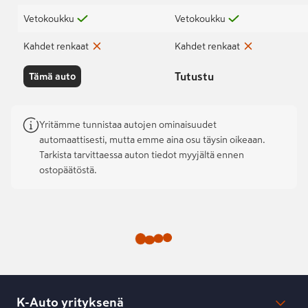
Vetokoukku
Vetokoukku
Kahdet renkaat
Kahdet renkaat
Tutustu
Tämä auto
Yritämme tunnistaa autojen ominaisuudet
automaattisesti, mutta emme aina osu täysin oikeaan.
Tarkista tarvittaessa auton tiedot myyjältä ennen
ostopäätöstä.
K-Auto yrityksenä