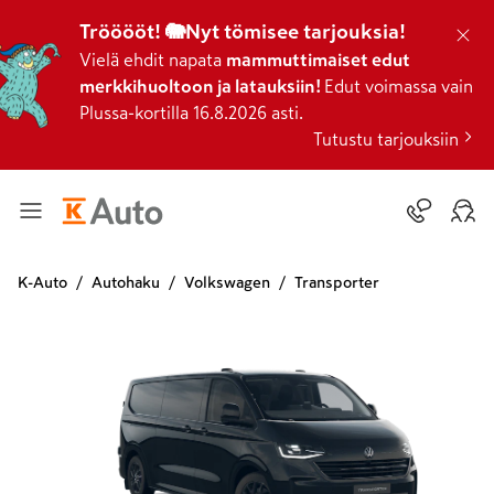
Trööööt! 🐘Nyt tömisee tarjouksia!
Vielä ehdit napata
mammuttimaiset edut
merkkihuoltoon ja latauksiin!
Edut voimassa vain
Plussa-kortilla 16.8.2026 asti.
Tutustu tarjouksiin
K-Auto
Autohaku
Volkswagen
Transporter