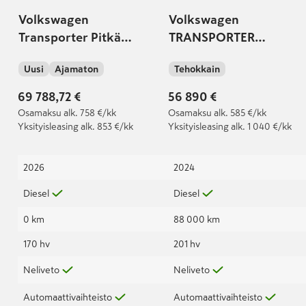
Volkswagen
Volkswagen
Transporter Pitkä
TRANSPORTER
umpipakettiauto 2,0
umpipakettiauto Pitkä
Uusi
Ajamaton
Tehokkain
TDI 125kW 4Motion,
2,0 TDI 150 kW 4Motion
Automaatti
DSG
69 788,72 €
56 890 €
Osamaksu
alk. 758 €/kk
Osamaksu
alk. 585 €/kk
Yksityisleasing
alk. 853 €/kk
Yksityisleasing
alk. 1 040 €/kk
2026
2024
Diesel
Diesel
0 km
88 000 km
170 hv
201 hv
Neliveto
Neliveto
Automaattivaihteisto
Automaattivaihteisto