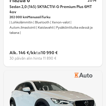
Mazda 6
2014
Sedan 2,0 (145) SKYACTIV-G Premium Plus 6MT
4ov
202 000 km
Manuaali
Turku
| Lohkolämmitin | Bluetooth | Xenon-valot |
Autom.ilmastointi | Kaistavahti | Pysäköintitutka edessä ja
takana |
Alk. 146 €/kk
tai
10 990 €
30 päivän alin hinta
11 890 €