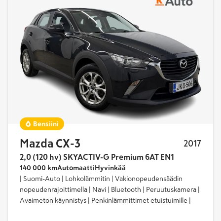
Taloudellisilla polttoainekustannuksilla sekä tilavalla
520-1664 litran tavaratilalla farmariversio sopii
erinomaisesti esimerkiksi perheautoksi.
K-Auton laajasta valikoimasta löytyy
Mazda-
vaihtoautojen
lisäksi myös muiden suosittujen
automerkkien
vaihtoautot
. Tutustu valikoimaan, ja
löydä oma autosi jo tänään.
Miksi juuri Mazda 6?
Bensiini
Tyylikäs ulkoasu
Mazda CX-3
2017
Tehokas ja taloudellinen moottoriteknologia
2,0 (120 hv) SKYACTIV-G Premium 6AT EN1
Ajomukavuus ja turvallisuus
140 000 km
Automaatti
Hyvinkää
| Suomi-Auto | Lohkolämmitin | Vakionopeudensäädin
nopeudenrajoittimella | Navi | Bluetooth | Peruutuskamera |
Avaimeton käynnistys | Penkinlämmittimet etuistuimille |