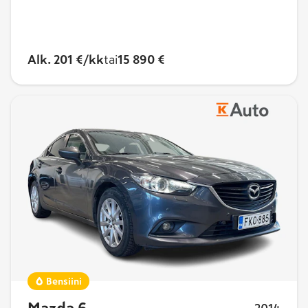
Alk. 201 €/kk
tai
15 890 €
Bensiini