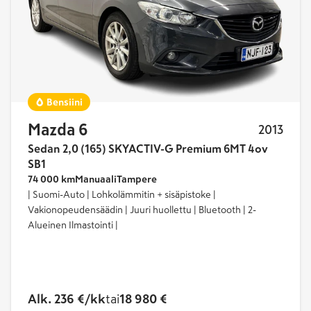
Bensiini
Mazda 6
2013
Sedan 2,0 (165) SKYACTIV-G Premium 6MT 4ov
SB1
74 000 km
Manuaali
Tampere
| Suomi-Auto | Lohkolämmitin + sisäpistoke |
Vakionopeudensäädin | Juuri huollettu | Bluetooth | 2-
Alueinen Ilmastointi |
Alk. 236 €/kk
tai
18 980 €