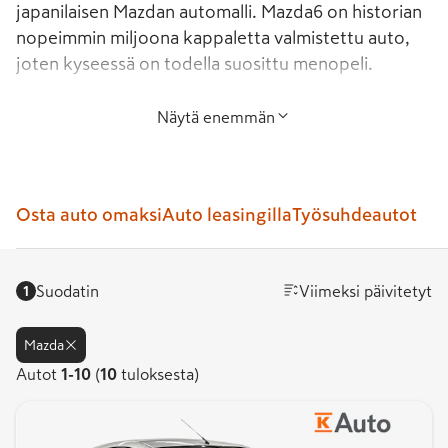
japanilaisen Mazdan automalli. Mazda6 on historian
nopeimmin miljoona kappaletta valmistettu auto,
joten kyseessä on todella suosittu menopeli.
Suosio yltää luonnollisesti myös vaihtoautojen
Näytä enemmän
puolelle. K-Auton kattavasta valikoimasta myös
Mazda6 -vaihtoautot helposti ja nopeasti ajoon.
Suosittelemme tutustumaan myös muihin
Mazda-
Osta auto omaksi
Auto leasingilla
Työsuhdeautot
vaihtoautoihin
, joita löytyy moneen lähtöön laajasta
vaihtoautojen
valikoimastamme. Ostaessa Mazda6 -
vaihtoauton, saa luotettavuuden lisäksi myös tyyliä
Suodatin
Viimeksi päivitetyt
1
ja luksusta, varsinkin valittaessa esimerkiksi
Signature-varustetason sisältävän yksilön.
Mazda
Autot
Autot
1
-
10
(
10
tuloksesta)
Mazda6 on jatkoa kaivatulle 626-
1-
10.
mallille
Tuloksia