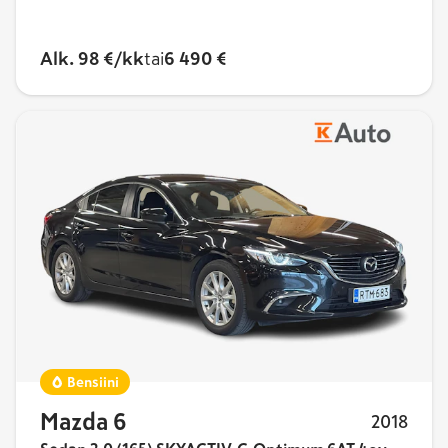
pisteet
EuroNCAP-turvallisuustesteistä
.
Alk. 98 €/kk
tai
6 490 €
Mazda6 on tyylikkyyden lisäksi
varustettu ajomukavuudella
Sporttinen Mazda6 erottuu parkkipaikalla muiden
joukosta näyttävän uniikin muotoilunsa ansiosta.
Myös sisätilat on korkealuokkaisen näköiset ja
tuntuiset. Malli sai lisäksi kasvojenkohotuksen
vuonna 2017, joka tekee siitä entistäkin
näyttävämmän menopelin.
Ensimmäisten sukupolvien Mazda6:t käyttivät
Fordin kanssa yhteistä perusrakennetta, mutta
tuoreimmissa sukupolvissa on ollut käytössa
Bensiini
Mazdan oma tanakka SKYACTIV-perusrakenne.
Mazda 6
2018
Ajotuntuma on mukava sekoitus jykevyyttä,