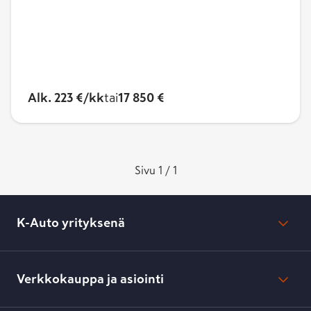
Alk. 223 €/kk
tai
17 850 €
Sivu 1 / 1
K-Auto yrityksenä
Mikä on K-Auto?
Lehdistötiedotteet
Verkkokauppa ja asiointi
Toimipisteiden yhteystiedot
Työpaikat