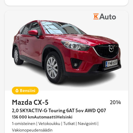
Bensiini
Mazda CX-5
2014
2,0 SKYACTIV-G Touring 6AT 5ov AWD Q07
136 000 km
Automaatti
Helsinki
1-omisteinen | Vetokoukku | Tutkat | Navigointi |
Vakionopeudensäädin