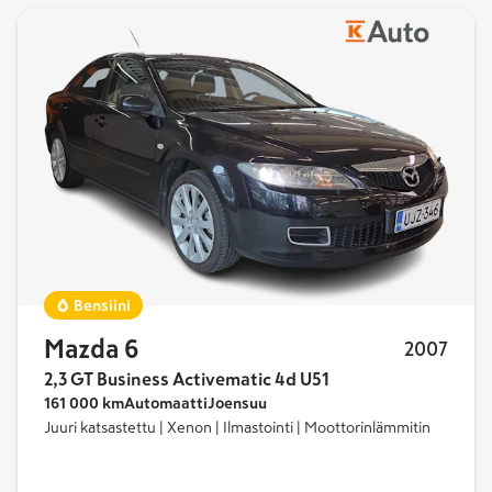
Bensiini
Mazda 6
2007
2,3 GT Business Activematic 4d U51
161 000 km
Automaatti
Joensuu
Juuri katsastettu | Xenon | Ilmastointi | Moottorinlämmitin