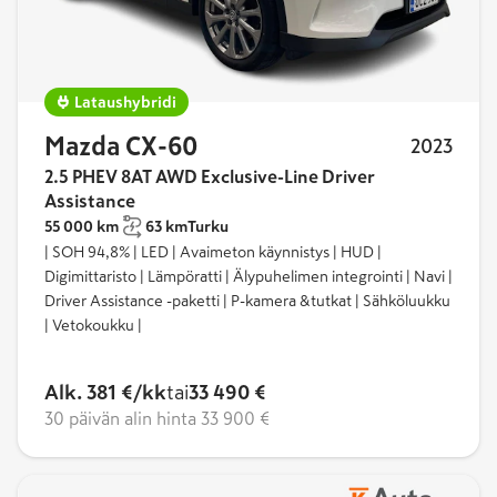
Adaptiivinen vakionopeussäädin
Navigaattori
Lataushybridi
HUD-tuulilasinäyttö liikennemerkkien
Mazda CX-60
2023
tunnistuksella
2.5 PHEV 8AT AWD Exclusive-Line Driver
Assistance
Kuolleenkulman varoitusjärjestelmä
55 000 km
63 km
Turku
| SOH 94,8% | LED | Avaimeton käynnistys | HUD |
Kaistallapitoavustin
Digimittaristo | Lämpöratti | Älypuhelimen integrointi | Navi |
Driver Assistance -paketti | P-kamera &tutkat | Sähköluukku
Mazda6 farmari
| Vetokoukku |
Mazda6 Sport Wagon
on malliston farmari, joka on
Alk. 381 €/kk
tai
33 490 €
saatavilla etuvedon lisäksi myös nelivetoisena
30 päivän alin hinta
33 900 €
versiona. Turbodieselmoottorilla varustettu Mazda6
farmari pääsee kulutuksessa alimmillaan 4,3 litraan
satasella.