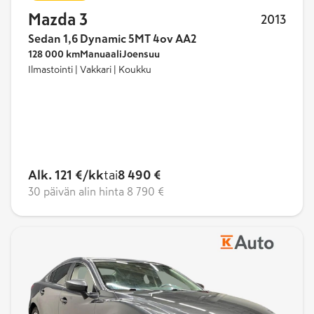
Mazda 3
2013
Sedan 1,6 Dynamic 5MT 4ov AA2
128 000 km
Manuaali
Joensuu
Ilmastointi | Vakkari | Koukku
Alk. 121 €/kk
tai
8 490 €
30 päivän alin hinta
8 790 €