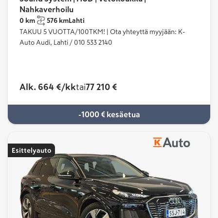
Nahkaverhoilu
0 km
576 km
Lahti
TAKUU 5 VUOTTA/100TKM! | Ota yhteyttä myyjään: K-
Auto Audi, Lahti / 010 533 2140
Alk. 664 €/kk
tai
77 210 €
-1000 € kesäetua
Esittelyauto