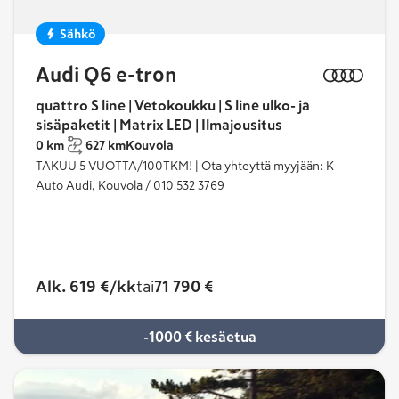
Sähkö
Audi Q6 e-tron
quattro S line | Vetokoukku | S line ulko- ja
sisäpaketit | Matrix LED | Ilmajousitus
0 km
627 km
Kouvola
TAKUU 5 VUOTTA/100TKM! | Ota yhteyttä myyjään: K-
Auto Audi, Kouvola / 010 532 3769
Alk. 619 €/kk
tai
71 790 €
-1000 € kesäetua