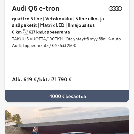
Audi Q6 e-tron
quattro S line | Vetokoukku | S line ulko- ja
sisäpaketit | Matrix LED | Ilmajousitus
0 km
627 km
Lappeenranta
TAKUU 5 VUOTTA/100TKM! Ota yhteyttä myyjään: K-Auto
Audi, Lappeenranta / 010 533 2500
Alk. 619 €/kk
tai
71 790 €
-1000 € kesäetua