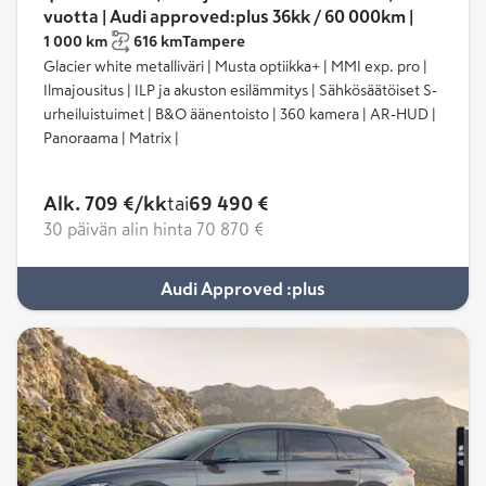
10 prosentista 80 prosenttiin noin 20 minuutissa.
vuotta | Audi approved:plus 36kk / 60 000km |
1 000 km
616 km
Tampere
Mallistosta löytyy myös suorituskykyisempi SQ6 e-
Glacier white metalliväri | Musta optiikka+ | MMI exp. pro |
tron, jossa on sporttisempi jousitus,
Ilmajousitus | ILP ja akuston esilämmitys | Sähkösäätöiset S-
aggressiivisempi ohjaustuntuma ja S-mallille
urheiluistuimet | B&O äänentoisto | 360 kamera | AR-HUD |
tyypilliset asetukset.
Panoraama | Matrix |
Katso kaikki:
Audi Q6 e-tron -sähköautot →
Alk. 709 €/kk
tai
69 490 €
Tutustu:
Audi Q6 e-tron →
tai
Audi SQ6 e-tron →
30 päivän alin hinta
70 870 €
Audi e-tron
Audi Approved :plus
Audin e-tron on vuonna 2018 julkaistu SUV, joka on
merkin ensimmäinen täyssähköinen katumaasturi.
E-tron on varustettu kahdella sähkömoottorilla,
jotka tarjoavat vakuuttavaa suorituskykyä.
Nelivetojärjestelmän avulla se pystyy tarjoamaan
hyvän pidon ja dynaamisen ajokokemuksen.