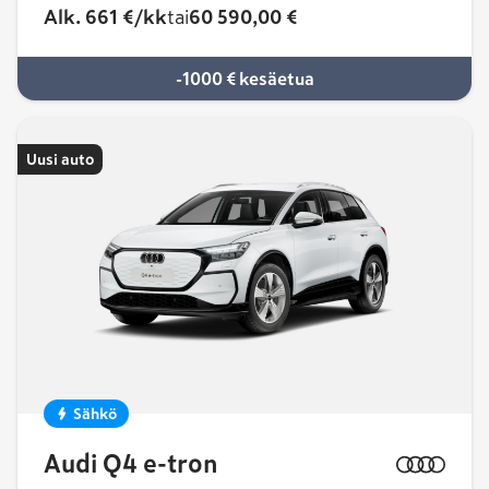
Alk.
661 €/kk
tai
60 590,00 €
-1000 € kesäetua
Uusi auto
Sähkö
Audi Q4 e-tron