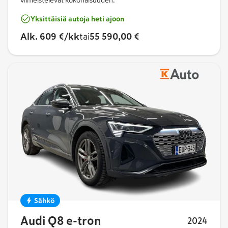
viimeistelevät kokonaisuuden.
Yksittäisiä autoja heti ajoon
Alk.
609 €/kk
tai
55 590,00 €
Sähkö
Audi Q8 e-tron
2024