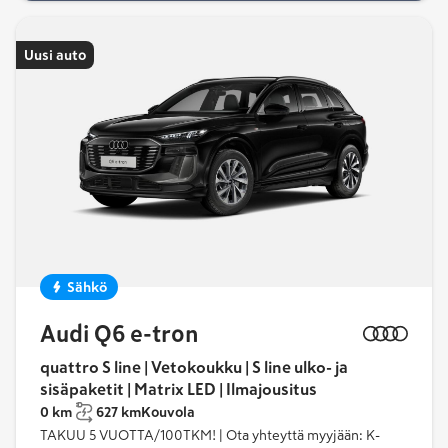
Uusi auto
Sähkö
Audi Q6 e-tron
quattro S line | Vetokoukku | S line ulko- ja
sisäpaketit | Matrix LED | Ilmajousitus
0 km
627 km
Kouvola
TAKUU 5 VUOTTA/100TKM! | Ota yhteyttä myyjään: K-