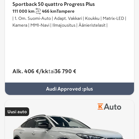
Sportback 50 quattro Progress Plus
111 000 km
466 km
Tampere
| 1. Om. Suomi-Auto | Adapt. Vakkari | Koukku | Matrix-LED |
Kamera | MMI-Navi | Ilmajousitus | Äänieristelasit |
Alk. 406 €/kk
tai
36 790 €
Audi Approved :plus
Uusi auto