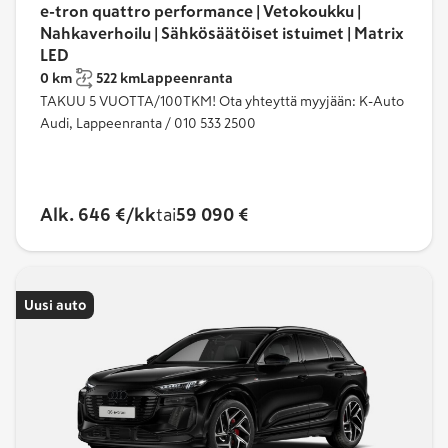
e-tron quattro performance | Vetokoukku |
Nahkaverhoilu | Sähkösäätöiset istuimet | Matrix
LED
0 km
522 km
Lappeenranta
TAKUU 5 VUOTTA/100TKM! Ota yhteyttä myyjään: K-Auto
Audi, Lappeenranta / 010 533 2500
Alk. 646 €/kk
tai
59 090 €
Uusi auto