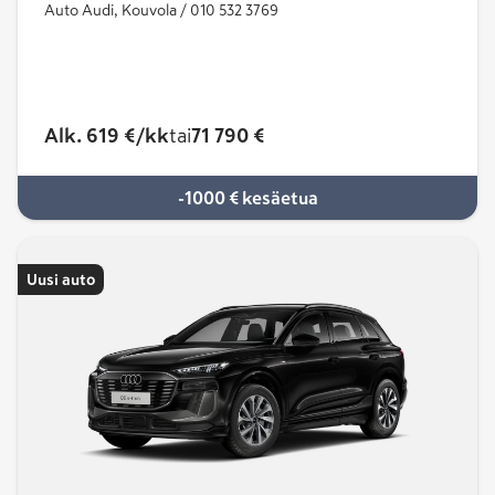
Auto Audi, Kouvola / 010 532 3769
Alk. 619 €/kk
tai
71 790 €
-1000 € kesäetua
Uusi auto