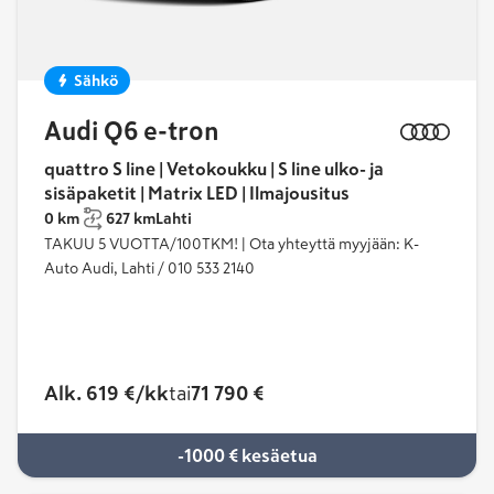
Sähkö
Audi Q6 e-tron
quattro S line | Vetokoukku | S line ulko- ja
sisäpaketit | Matrix LED | Ilmajousitus
0 km
627 km
Lahti
TAKUU 5 VUOTTA/100TKM! | Ota yhteyttä myyjään: K-
Auto Audi, Lahti / 010 533 2140
Alk. 619 €/kk
tai
71 790 €
-1000 € kesäetua