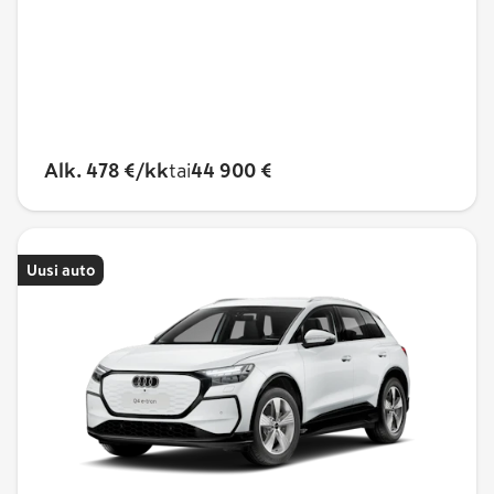
Alk. 478 €/kk
tai
44 900 €
Uusi auto