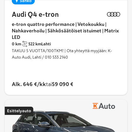
Sähkö
Audi Q4 e-tron
e-tron quattro performance | Vetokoukku |
Nahkaverhoilu | Sähkösäätöiset istuimet | Matrix
LED
0 km
522 km
Lahti
TAKUU 5 VUOTTA/100TKM! | Ota yhteyttä myyjään: K-
Auto Audi, Lahti / 010 533 2140
Alk. 646 €/kk
tai
59 090 €
Esittelyauto