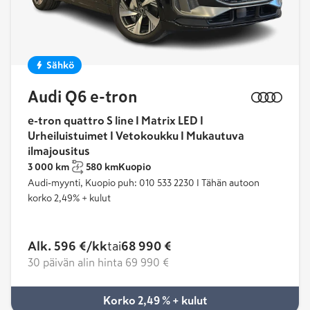
Sähkö
Audi Q6 e-tron
e-tron quattro S line I Matrix LED I
Urheiluistuimet I Vetokoukku I Mukautuva
ilmajousitus
3 000 km
580 km
Kuopio
Audi-myynti, Kuopio puh: 010 533 2230 I Tähän autoon
korko 2,49% + kulut
Alk. 596 €/kk
tai
68 990 €
30 päivän alin hinta
69 990 €
Korko 2,49 % + kulut