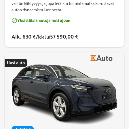
välitön kiihtyvyys ja jopa 548 km toiminta­matka koros­tavat
auton dynaamista luonnetta.
Yksittäisiä autoja heti ajoon
Alk.
630 €/kk
tai
57 590,00 €
Uusi auto