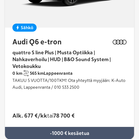
Sähkö
Audi Q6 e-tron
quattro S line Plus | Musta Optiikka |
Nahkaverhoilu | HUD | B&O Sound System |
Vetokoukku
0 km
565 km
Lappeenranta
TAKUU 5 VUOTTA/100TKM! Ota yhteyttä myyjään: K-Auto
Audi, Lappeenranta / 010 533 2500
Alk. 677 €/kk
tai
78 700 €
-1000 € kesäetua