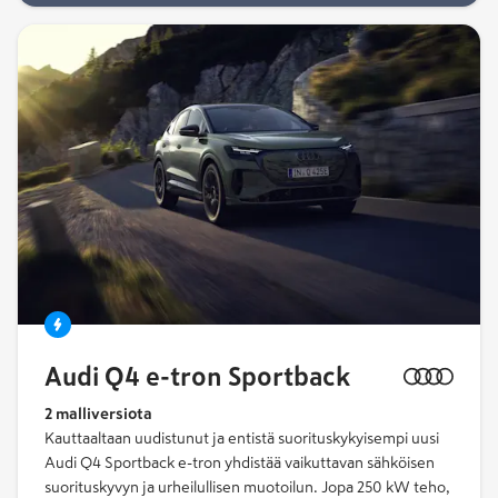
Audi Q4 e-tron Sportback
2 malliversiota
Kauttaaltaan uudistunut ja entistä suoritus­kykyisempi uusi
Audi Q4 Sportback e-tron yhdistää vaikut­tavan sähköisen
suoritus­kyvyn ja urheilul­lisen muotoilun. Jopa 250 kW teho,