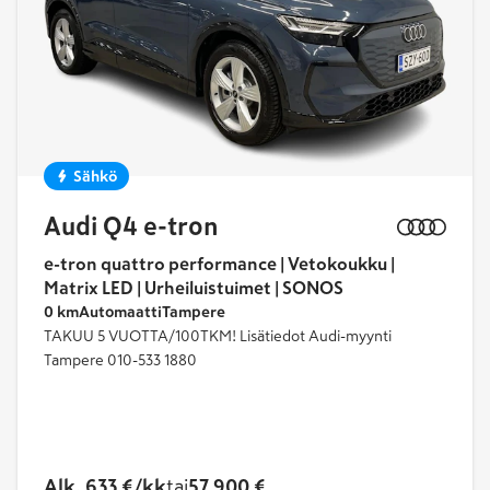
Sähkö
Audi Q4 e-tron
e-tron quattro performance | Vetokoukku |
Matrix LED | Urheiluistuimet | SONOS
0 km
Automaatti
Tampere
TAKUU 5 VUOTTA/100TKM! Lisätiedot Audi-myynti
Tampere 010-533 1880
Alk. 633 €/kk
tai
57 900 €