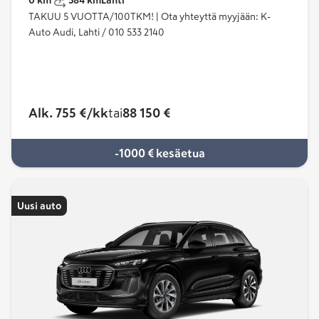
löydät meiltä Suomen suurimman ja laadukkaimman
TAKUU 5 VUOTTA/100TKM! | Ota yhteyttä myyjään: K-
sähköautojen
valikoiman.
Auto Audi, Lahti / 010 533 2140
Miksi juuri Audin sähköauto?
Edistyksellinen teknologia
Tehokas suorituskyky
Alk. 755 €/kk
tai
88 150 €
Tyylikäs muotoilu
-1000 € kesäetua
Uusi auto