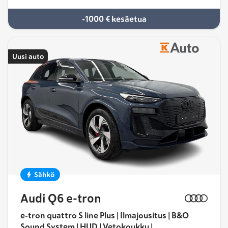
-1000 € kesäetua
Uusi auto
Sähkö
Audi Q6 e-tron
e-tron quattro S line Plus | Ilmajousitus | B&O
Sound System | HUD | Vetokoukku |