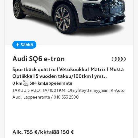
Sähkö
Audi SQ6 e-tron
Sportback quattro I Vetokoukku I Matrix I Musta
Optiikka I 5 vuoden takuu/100tkm I yms..
0 km
584 km
Lappeenranta
TAKUU 5 VUOTTA/100TKM! Ota yhteyttä myyjään: K-Auto
Audi, Lappeenranta / 010 533 2500
Alk. 755 €/kk
tai
88 150 €