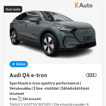
Uusi auto
Sähkö
Audi Q4 e-tron
Sportback e-tron quattro performance |
Vetokoukku | S line -sisätilat | Sähkösäätöiset
istuimet
0 km
534 km
Lahti
TAKUU 5 VUOTTA/100TKM! | Ota yhteyttä myyjään: K-