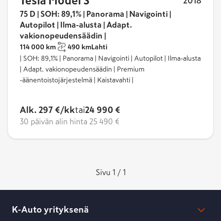
Tesla Model S
2018
Hyödynnä myös K-Latauksen jatkuvasti laajeneva
75 D | SOH: 89,1% | Panorama | Navigointi |
latausverkosto. Lue lisää K-Latauksesta ja tarkista
Autopilot | Ilma-alusta | Adapt.
kartalta sinua lähimpänä oleva
sähköauton
vakionopeudensäädin |
114 000 km
490 km
Lahti
latauspiste
.
| SOH: 89,1% | Panorama | Navigointi | Autopilot | Ilma-alusta
Katso myös muut käytetyt
Tesla-vaihtoautot
. Voit
| Adapt. vakionopeudensäädin | Premium
-äänentoistojärjestelmä | Kaistavahti |
myös valita muiden mallien eli
Tesla Model Y
:n,
Tesla
Model 3
:n ja
Tesla Model X
:n tarjoamista
vaihtoehdoista.
Alk. 297 €/kk
tai
24 990 €
Miksi juuri Tesla Model S?
30 päivän alin hinta
25 490 €
Huippuluokan suorituskyky ja nopeus
Ympäristöystävällisyys
Pitkä toimintamatka
Sivu 1 / 1
K-Auto yrityksenä