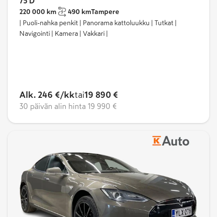
75 D
Model S 60D
220 000 km
490 km
Tampere
| Puoli-nahka penkit | Panorama kattoluukku | Tutkat |
Akkukapasiteetti 75kWh
Navigointi | Kamera | Vakkari |
Toimintamatka eli range 408 km
Teho 224 kW
Neliveto
Alk. 246 €/kk
tai
19 890 €
30 päivän alin hinta
19 990 €
Model S 75
Akkukapasiteetti 75 kWh
Toimintasäde eli range 480 km
Teho sama kuin 60 ja 60D
Model S 75D