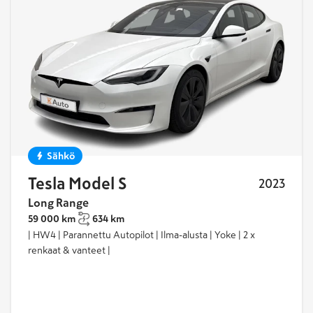
yhteensä
Model S:n uusimmat mallit on aina ilmajousitettu,
5
vaikkakin vanhempia malleja saa myös perinteisillä
rautajousilla. Vaikka ajomukavuuteen ilmajousitus ei
juuri vaikuta, on ominaisuus kätevä esimerkiksi
huonokuntoisella mökkitiellä, jota varten auton
alustan korkeussäätö on erityisen hyödyllinen.
Teslan kiihtyvyys
on muiden Teslan mallien kanssa
Sähkö
samaa luokkaa: Se ei odottele, vaan voimalinja
painaa selän penkkiin kyselemättä. Teslan mallit
Tesla Model S
2023
ovat suosittuja myös käytettynä sähköautona, sillä
Long Range
ne ovat hyvin kestäviä autoja ja niiden akku kestää
59 000 km
634 km
pitkään.
| HW4 | Parannettu Autopilot | Ilma-alusta | Yoke | 2 x
renkaat & vanteet |
Tesla Model S myös nelivetona
Vuodesta 2012 alkaen valmistetusta mallista Tesla