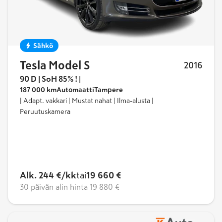
Akkukapasiteetti 75 kWh
Toimintamatka eli range 490 km
Sähkö
Teho sama kuin 60 ja 60D
Tesla Model S
2016
Neliveto
90 D | SoH 85% ! |
187 000 km
Automaatti
Tampere
Model S 90D
| Adapt. vakkari | Mustat nahat | Ilma-alusta |
Peruutuskamera
Akkukapasiteetti 90kWh
Toimintasäde eli range 557 km
Teho 386 kWh
Alk. 244 €/kk
tai
19 660 €
Neliveto
30 päivän alin hinta
19 880 €
Model S P100D