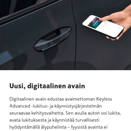
Uusi, digitaalinen avain
Digitaalinen avain edustaa avaimettoman Keyless
Advanced -lukitus- ja käynnistysjärjestelmän
seuraavaa kehitysvaihetta. Sen avulla auton voi lukita,
avata lukituksesta ja käynnistää turvallisesti
hyödyntämällä älypuhelinta – fyysistä avainta ei