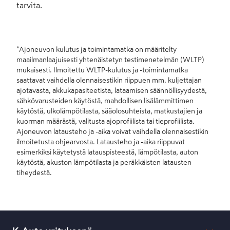
tarvita.
*Ajoneuvon kulutus ja toimintamatka on määritelty
maailmanlaajuisesti yhtenäistetyn testimenetelmän (WLTP)
mukaisesti. Ilmoitettu WLTP-kulutus ja -toimintamatka
saattavat vaihdella olennaisestikin riippuen mm. kuljettajan
ajotavasta, akkukapasiteetista, lataamisen säännöllisyydestä,
sähkövarusteiden käytöstä, mahdollisen lisälämmittimen
käytöstä, ulkolämpötilasta, sääolosuhteista, matkustajien ja
kuorman määrästä, valitusta ajoprofiilista tai tieprofiilista.
Ajoneuvon latausteho ja -aika voivat vaihdella olennaisestikin
ilmoitetusta ohjearvosta. Latausteho ja -aika riippuvat
esimerkiksi käytetystä latauspisteestä, lämpötilasta, auton
käytöstä, akuston lämpötilasta ja peräkkäisten latausten
tiheydestä.