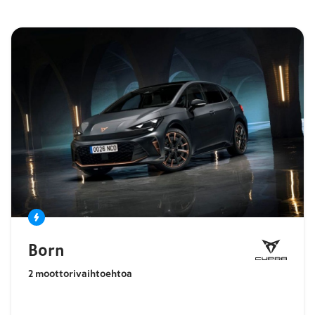
Born
2
moottorivaihtoehtoa