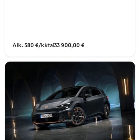
Alk.
380 €/kk
tai
33 900,00 €