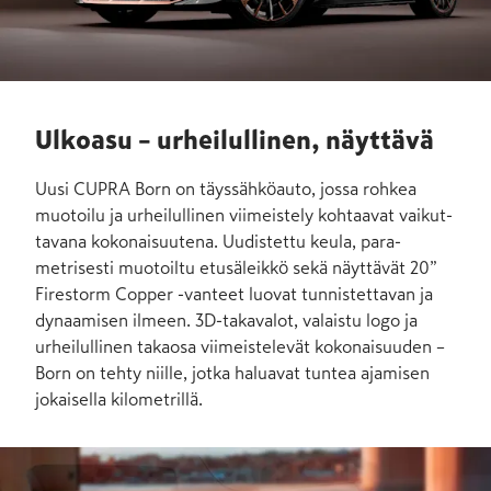
Ulkoasu – urheilullinen, näyttävä
Uusi CUPRA Born on täys­sähkö­auto, jossa rohkea
muotoilu ja urheilullinen viimeistely kohtaavat vaikut­
tavana koko­nai­suu­tena. Uudistettu keula, para­
metrisesti muotoiltu etu­säleik­kö sekä näyttävät 20”
Firestorm Copper -vanteet luovat tunnis­tettavan ja
dynaamisen ilmeen. 3D-taka­valot, valaistu logo ja
urhei­lullinen taka­osa viimeistelevät koko­naisuuden –
Born on tehty niille, jotka haluavat tuntea ajamisen
jokaisella kilometrillä.