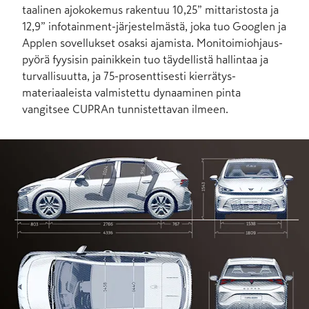
taalinen ajo­kokemus rakentuu 10,25” mittaristosta ja
12,9” infotainment-järjestelmästä, joka tuo Googlen ja
Applen sovellukset osaksi ajamista. Moni­toimi­ohjaus­
pyörä fyysisin painikkein tuo täydellistä hallintaa ja
turvallisuutta, ja 75-prosenttisesti kierrätys­
materiaaleista valmistettu dynaaminen pinta
vangitsee CUPRAn tunnis­tettavan ilmeen.