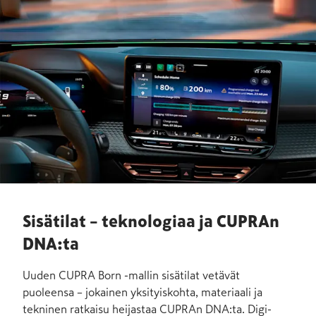
Sisätilat – teknologiaa ja CUPRAn
DNA:ta
Uuden CUPRA Born -mallin sisätilat vetävät
puoleensa – jokainen yksityis­kohta, materiaali ja
tekninen ratkaisu heijas­taa CUPRAn DNA:ta. Digi­