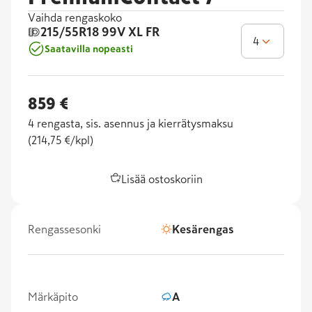
Vaihda rengaskoko
215/55R18
99V XL FR
4
Saatavilla nopeasti
859 €
4
rengasta, sis. asennus ja kierrätysmaksu
(
214,75 €/kpl
)
Lisää ostoskoriin
Rengassesonki
Kesärengas
Märkäpito
A