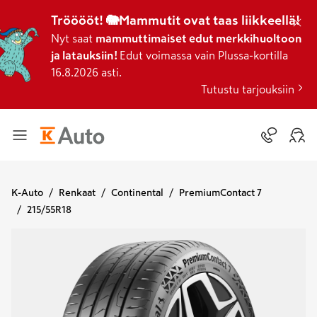
Trööööt! 🐘Mammutit ovat taas liikkeellä!
Nyt saat
mammuttimaiset edut merkkihuoltoon
ja latauksiin!
Edut voimassa vain Plussa-kortilla
16.8.2026 asti.
Tutustu tarjouksiin
K-Auto
Renkaat
Continental
PremiumContact 7
215/55R18