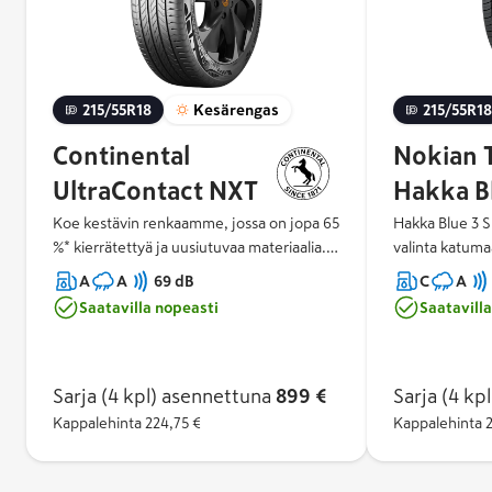
215/55R18
Kesärengas
215/55R18
Continental
Nokian 
UltraContact NXT
Hakka B
Koe kestävin renkaamme, jossa on jopa 65
Hakka Blue 3 S
%* kierrätettyä ja uusiutuvaa materiaalia.
valinta katuma
Nauti erinomaisesta kilometrimäärästä
Tällä vakaalla 
A
A
69 dB
C
A
hyväksi todetun Yellow Chili -
kaupunkiliikent
Saatavilla nopeasti
Saatavill
yhdisteemme ansiosta. Voit luottaa
moottoriteillä.
turvalliseen, tehokkaaseen ja mukavaan
katumaastureih
kyytiin.
SUV tarjoaa pa
kestävyyttä, m
Sarja (4 kpl)
asennettuna
899 €
Sarja (4 kpl
helppoa ja muk
Kappalehinta
224,75 €
Kappalehinta
2
vaihtelevassa 
rengasmerkin
märkäpitoluokk