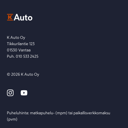
Kysymys, palaute tai jokin muu asia mielessä?
EU Data Act
Ota yhteyttä toimipisteeseen tai lähetä viesti lomakkeella.
Etsi toimipiste
Lähetä viesti
K Auto Oy
Tikkurilantie 123
01530 Vantaa
Puh. 010 533 2425
©
2026
K Auto Oy
Puheluhinta: matka­puhelu- (mpm) tai paikallis­verkko­maksu
(pvm)