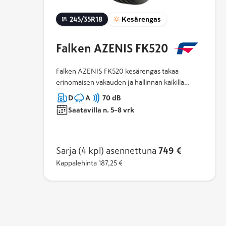
245/35R18
Kesärengas
Falken AZENIS FK520
Falken AZENIS FK520 kesärengas takaa
erinomaisen vakauden ja hallinnan kaikilla
ajonopeuksilla, sekä lyhyemmät jarrutusmatkat
D
A
70 dB
märissä ja kuivissa olosuhteissa.
Saatavilla n. 5–8 vrk
Sarja (4 kpl)
asennettuna
749 €
Kappalehinta
187,25 €