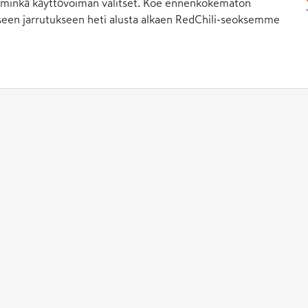
ä, minkä käyttövoiman valitset. Koe ennenkokematon
alliseen jarrutukseen heti alusta alkaen RedChili-seoksemme