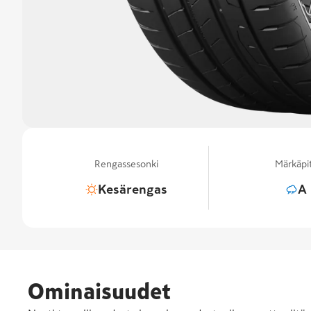
Rengassesonki
Märkäpi
Kesärengas
A
Ominaisuudet