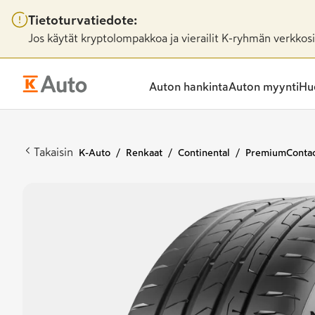
Tietoturvatiedote:
Jos käytät kryptolompakkoa ja vierailit K-ryhmän verkkosiv
Auton hankinta
Auton myynti
Huo
Takaisin
K-Auto
Renkaat
Continental
PremiumContac