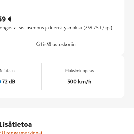
59 €
engasta, sis. asennus ja kierrätysmaksu (
239,75 €/kpl
)
Lisää ostoskoriin
elutaso
Maksiminopeus
72 dB
300 km/h
Lisätietoa
EU rengasmerkinnät