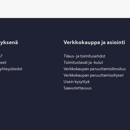
tyksenä
Verkkokauppa ja asiointi
o?
Tilaus- ja toimitusehdot
teet
Toimitustavat ja -kulut
 yhteystiedot
Verkkokaupan peruuttamisilmoitus
Verkkokaupan peruuttamisohjeet
Usein kysyttyä
Saavutettavuus