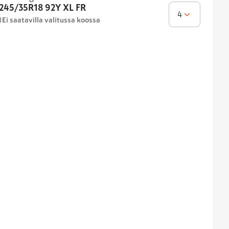
245/35R18
92Y XL FR
4
Ei saatavilla valitussa koossa