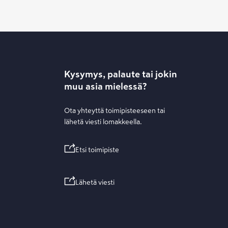
Kysymys, palaute tai jokin
muu asia mielessä?
Ota yhteyttä toimipisteeseen tai
lähetä viesti lomakkeella.
Etsi toimipiste
Lähetä viesti