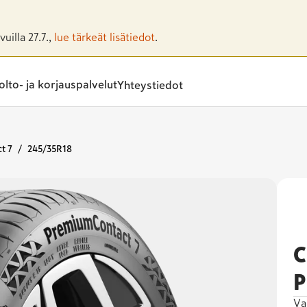
uilla 27.7.,
lue tärkeät lisätiedot
.
lto- ja korjauspalvelut
Yhteystiedot
t 7
245/35R18
C
P
Va