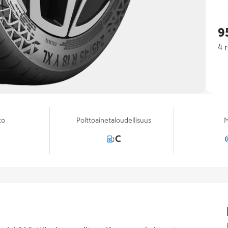
9
4
r
to
Polttoainetaloudellisuus
M
C