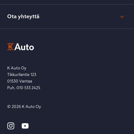
Verkkokaupan peruuttamisohjeet
Evästeasetukset
Usein kysyttyä
Kesko-konsernin verkkoselailurekisteri
Ota yhteyttä
Saavutettavuus
K-Ryhmän evästekäytännöt
K-Auton asiakasrekisterin tietosuojaseloste
Kysymys, palaute tai jokin muu asia mielessä?
EU Data Act
Ota yhteyttä toimipisteeseen tai lähetä viesti lomakkeella.
Etsi toimipiste
Lähetä viesti
K Auto Oy
Tikkurilantie 123
01530 Vantaa
Puh. 010 533 2425
©
2026
K Auto Oy