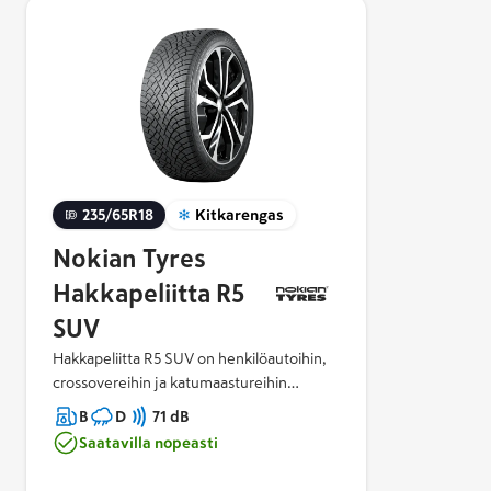
235/65R18
Kitkarengas
Nokian Tyres
Hakkapeliitta R5
SUV
Hakkapeliitta R5 SUV on henkilöautoihin,
crossovereihin ja katumaastureihin
tarkoitettu kitkarengas. Erityisesti
B
D
71 dB
tehokkaiden ja suurten ajoneuvojen
Saatavilla nopeasti
tarpeisiin suunniteltu Hakkapeliitta R5 SUV
varmistaa optimoidun vakauden, lujuuden