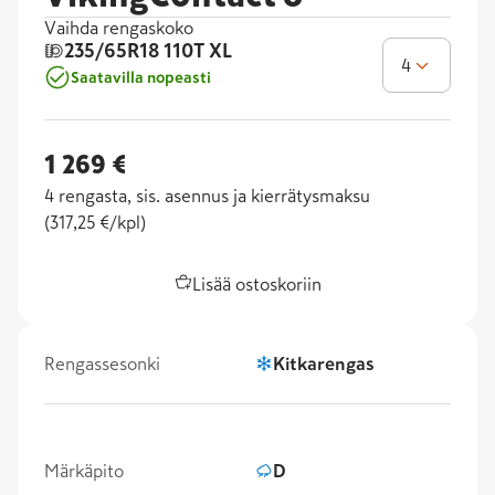
Vaihda rengaskoko
235/65R18
110T XL
4
Saatavilla nopeasti
1 269 €
4
rengasta, sis. asennus ja kierrätysmaksu
(
317,25 €/kpl
)
Lisää ostoskoriin
Rengassesonki
Kitkarengas
Märkäpito
D