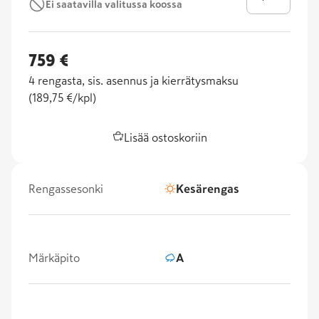
Ei saatavilla valitussa koossa
759 €
4
rengasta, sis. asennus ja kierrätysmaksu
(
189,75 €/kpl
)
Lisää ostoskoriin
Rengassesonki
Kesärengas
Märkäpito
A