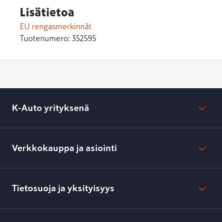
Lisätietoa
EU rengasmerkinnät
Tuotenumero:
352595
K-Auto yrityksenä
Mikä on K-Auto?
Lehdistötiedotteet
Verkkokauppa ja asiointi
Toimipisteiden yhteystiedot
Työpaikat
Tilaus- ja toimitusehdot
Kesko.fi
Toimitustavat ja -kulut
Tietosuoja ja yksityisyys
Verkkokaupan peruuttamisilmoitus
Verkkokaupan peruuttamisohjeet
Evästeasetukset
Usein kysyttyä