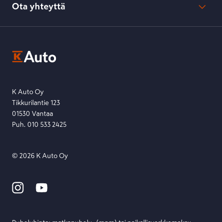
Kesko-konsernin verkkoselailurekisteri
Ota yhteyttä
Saavutettavuus
K-Ryhmän evästekäytännöt
K-Auton asiakasrekisterin tietosuojaseloste
Kysymys, palaute tai jokin muu asia mielessä?
EU Data Act
Ota yhteyttä toimipisteeseen tai lähetä viesti lomakkeella.
Etsi toimipiste
Lähetä viesti
K Auto Oy
Tikkurilantie 123
01530 Vantaa
Puh. 010 533 2425
©
2026
K Auto Oy