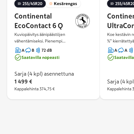
255/45R20
Kesärengas
255/45R2
Continental
Contine
EcoContact 6 Q
UltraCo
Kuviopäivitys äänipäästöjen
Koe kestävin 
vähentämiseksi. Pienempi
%* kierrätettyä
polttoaineenkulutus ja CO2-päästöt.
Nauti erinomai
A
B
72 dB
A
A
Green Chili™ 2.0 -seoksen ansiosta pääset
hyväksi todetun
Saatavilla nopeasti
Saatavill
pidemmälle. Hallitse jokainen mutka ja
yhdisteemme an
käännös optimoidun pidon ja
turvalliseen,
Sarja (4 kpl)
asennettuna
käsiteltävyyden ansiosta
kyytiin.
1 499 €
Sarja (4 kpl
Kappalehinta
374,75 €
Kappalehinta