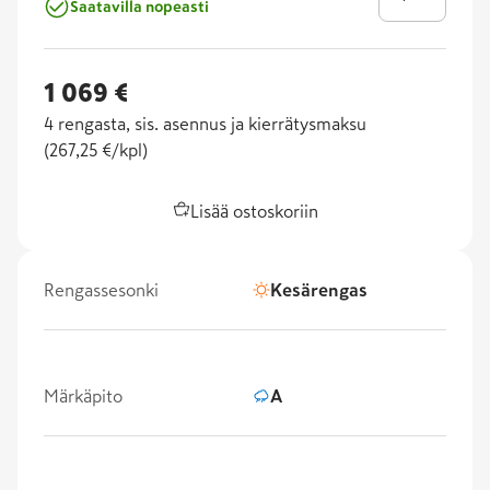
Saatavilla nopeasti
1 069 €
4
rengasta, sis. asennus ja kierrätysmaksu
(
267,25 €/kpl
)
Lisää ostoskoriin
Rengassesonki
Kesärengas
Märkäpito
A