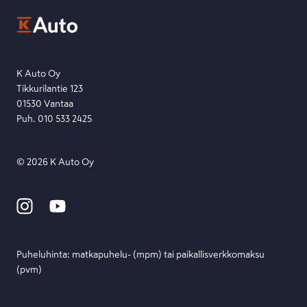
Ota yhteyttä toimipisteeseen tai lähetä viesti lomakkeella.
Etsi toimipiste
Lähetä viesti
K Auto Oy
Tikkurilantie 123
01530 Vantaa
Puh. 010 533 2425
©
2026
K Auto Oy
Puheluhinta: matka­puhelu- (mpm) tai paikallis­verkko­maksu
(pvm)