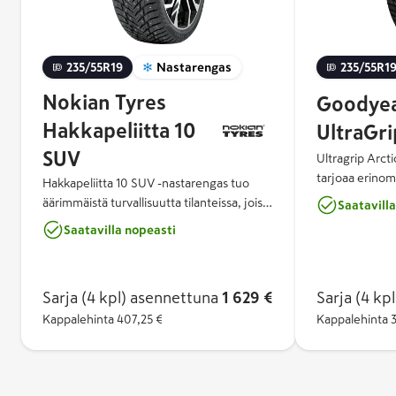
235/55R19
Nastarengas
235/55R1
Nokian Tyres
Goodye
Hakkapeliitta 10
UltraGri
SUV
Ultragrip Arcti
tarjoaa erinom
Hakkapeliitta 10 SUV -nastarengas tuo
jarrutusominaisu
äärimmäistä turvallisuutta tilanteissa, joissa
Saatavill
Arctic Eagle C
sitä eniten tarvitaan. Nokian Tyres
Saatavilla nopeasti
optimaalisen pi
Hakkapeliitta 10 SUV on seuraavan
nastassa käyte
sukupolven turvallisuutta - innovatiivinen
ankkurointijär
yhdistelmä ylivertaista talvipitoa,
nastan kiinnip
Sarja (4 kpl)
asennettuna
1 629 €
Sarja (4 kpl
ajomukavuutta ja ympäristöystävällisyyttä.
suorituskyvyn 
Nokian Renkaiden tuplanastateknologia
Kappalehinta
407,25 €
Kappalehinta
antaa huippuluokan turvallisuutta jäällä ja
lumella, sillä keskialueen nastat parantavat
kiihdytys- ja jarrutuspitoa ja