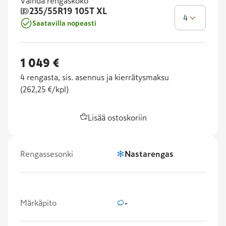
Vaihda rengaskoko
235/55R19
105T XL
4
Saatavilla nopeasti
1 049 €
4
rengasta, sis. asennus ja kierrätysmaksu
(
262,25 €/kpl
)
Lisää ostoskoriin
Rengassesonki
Nastarengas
Märkäpito
-