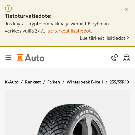
Tietoturvatiedote:
Jos käytät kryptolompakkoa ja vierailit K-ryhmän
verkkosivuilla 27.7.,
lue tärkeät lisätiedot
.
Lue tärkeät lisätiedot
K-Auto
Renkaat
Falken
Winterpeak F-Ice 1
235/55R19