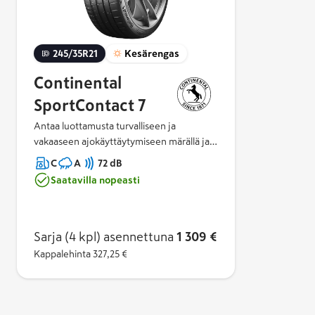
245/35R21
Kesärengas
Continental
SportContact 7
Antaa luottamusta turvalliseen ja
vakaaseen ajokäyttäytymiseen märällä ja
kuivalla pinnalla. Erittäin pehmeän
C
A
72 dB
BlackChili-materiaalin ja ekstrajäykän
Saatavilla nopeasti
kuvion täydellinen yhdistelmä takaa
pitkäkestoisen, seuraavan tason ajamisen
ilon.Räätälöity eri ajoneuvoluokkiin, jotta
saat tyypillisen SportContact-tuntuman.
Sarja (4 kpl)
asennettuna
1 309 €
Kappalehinta
327,25 €