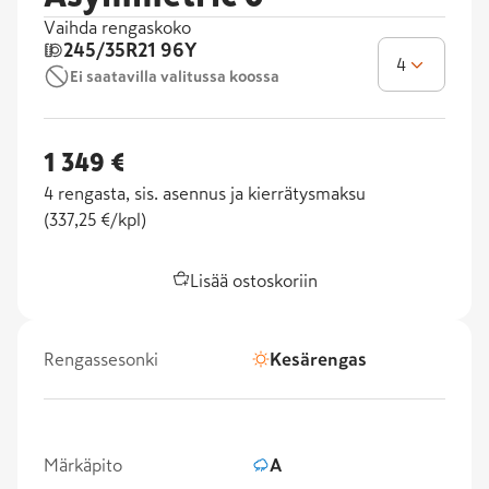
Vaihda rengaskoko
245/35R21
96Y
4
Ei saatavilla valitussa koossa
1 349 €
4
rengasta, sis. asennus ja kierrätysmaksu
(
337,25 €/kpl
)
Lisää ostoskoriin
Rengassesonki
Kesärengas
Märkäpito
A