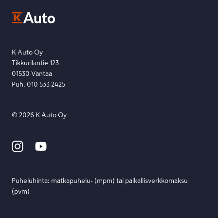
Ota yhteyttä toimipisteeseen tai lähetä viesti lomakkeella.
Etsi toimipiste
Lähetä viesti
K Auto Oy
Tikkurilantie 123
01530 Vantaa
Puh. 010 533 2425
©
2026
K Auto Oy
Puheluhinta: matka­puhelu- (mpm) tai paikallis­verkko­maksu
(pvm)