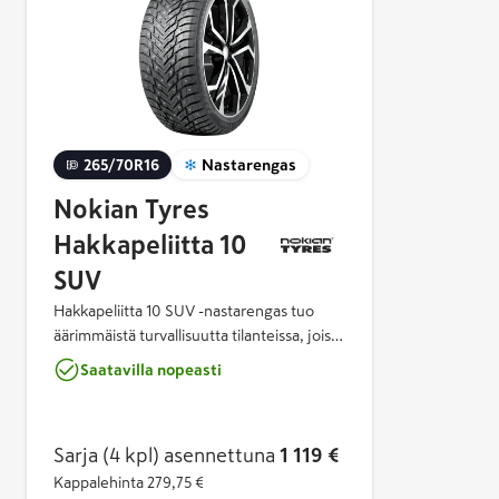
265/70R16
Nastarengas
Nokian Tyres
Hakkapeliitta 10
SUV
Hakkapeliitta 10 SUV -nastarengas tuo
äärimmäistä turvallisuutta tilanteissa, joissa
sitä eniten tarvitaan. Nokian Tyres
Saatavilla nopeasti
Hakkapeliitta 10 SUV on seuraavan
sukupolven turvallisuutta - innovatiivinen
yhdistelmä ylivertaista talvipitoa,
Sarja (4 kpl)
asennettuna
1 119 €
ajomukavuutta ja ympäristöystävällisyyttä.
Nokian Renkaiden tuplanastateknologia
Kappalehinta
279,75 €