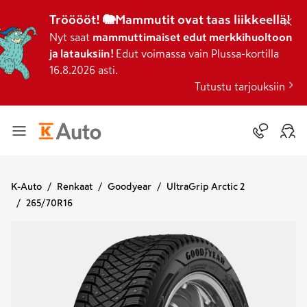
Trööööt! 🐘Mammutit ovat taas liikkeellä!
Nyt saat
mammuttimaiset edut merkkihuoltoon
ja latauksiin!
Edut voimassa vain Plussa-kortilla
16.8.2026 asti.
Tutustu tarjouksiin
K-Auto
Renkaat
Goodyear
UltraGrip Arctic 2
265/70R16