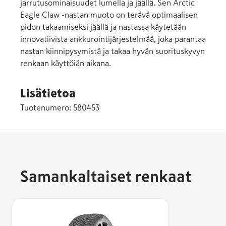
jarrutusominaisuudet lumella ja jäällä. Sen Arctic
Eagle Claw -nastan muoto on terävä optimaalisen
pidon takaamiseksi jäällä ja nastassa käytetään
innovatiivista ankkurointijärjestelmää, joka parantaa
nastan kiinnipysymistä ja takaa hyvän suorituskyvyn
renkaan käyttöiän aikana.
Lisätietoa
Tuotenumero:
580453
Samankaltaiset renkaat