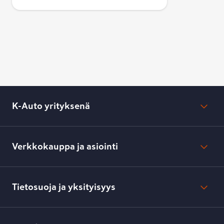
antaa huippuluokan turvallisuutta jäällä ja
lumella, sillä keskialueen nastat parantavat
kiihdytys- ja jarrutuspitoa ja
olkapääalueiden nastat maksimoivat pidon
mutkissa ja kaistanvaihdoissa.
K-Auto yrityksenä
Mikä on K-Auto?
Lehdistötiedotteet
Verkkokauppa ja asiointi
Toimipisteiden yhteystiedot
Työpaikat
Tilaus- ja toimitusehdot
Kesko.fi
Toimitustavat ja -kulut
Tietosuoja ja yksityisyys
Verkkokaupan peruuttamisilmoitus
Verkkokaupan peruuttamisohjeet
Evästeasetukset
Usein kysyttyä
Kesko-konsernin verkkoselailurekisteri