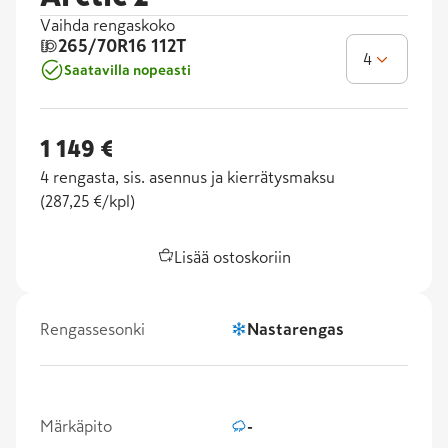
Vaihda rengaskoko
265/70R16
112T
4
Saatavilla nopeasti
1 149 €
4
rengasta, sis. asennus ja kierrätysmaksu
(
287,25 €/kpl
)
Lisää ostoskoriin
Rengassesonki
Nastarengas
Märkäpito
-