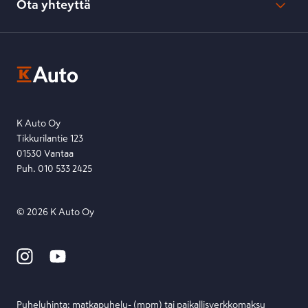
Ota yhteyttä
Saavutettavuus
K-Ryhmän evästekäytännöt
K-Auton asiakasrekisterin tietosuojaseloste
Kysymys, palaute tai jokin muu asia mielessä?
EU Data Act
Ota yhteyttä toimipisteeseen tai lähetä viesti lomakkeella.
Etsi toimipiste
Lähetä viesti
K Auto Oy
Tikkurilantie 123
01530 Vantaa
Puh. 010 533 2425
©
2026
K Auto Oy
Puheluhinta: matka­puhelu- (mpm) tai paikallis­verkko­maksu