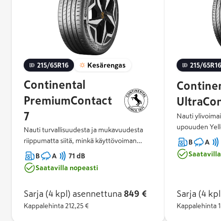
215/65R16
Kesärengas
215/65R1
Continental
Contine
PremiumContact
UltraCo
7
Nauti ylivoima
upouuden Yel
Nauti turvallisuudesta ja mukavuudesta
ansiosta. Luo
riippumatta siitä, minkä käyttövoiman
B
A
huomattavaan 
valitset. Koe ennenkokematon
Saatavill
B
A
71 dB
vakuuttava mär
käsiteltävyys märällä ja kuivalla tiellä. Voit
Saatavilla nopeasti
melutaso.
luottaa turvalliseen jarrutukseen heti
alusta alkaen RedChili-seoksemme
Sarja (4 kpl)
asennettuna
849 €
Sarja (4 kpl
ansiosta.
Kappalehinta
212,25 €
Kappalehinta
1