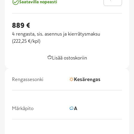
Saatavilla nopeasti
889 €
4
rengasta, sis. asennus ja kierrätysmaksu
(
222,25 €/kpl
)
Lisää ostoskoriin
Rengassesonki
Kesärengas
Märkäpito
A