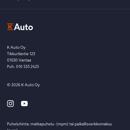
K-Ryhmän evästekäytännöt
K-Auton asiakasrekisterin tietosuojaseloste
Kysymys, palaute tai jokin muu asia mielessä?
EU Data Act
Ota yhteyttä toimipisteeseen tai lähetä viesti lomakkeella.
Etsi toimipiste
Lähetä viesti
K Auto Oy
Tikkurilantie 123
01530 Vantaa
Puh. 010 533 2425
©
2026
K Auto Oy
Puheluhinta: matka­puhelu- (mpm) tai paikallis­verkko­maksu