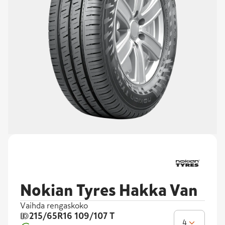
Nokian Tyres Hakka Van
Vaihda rengaskoko
215/65R16
109/107 T
4