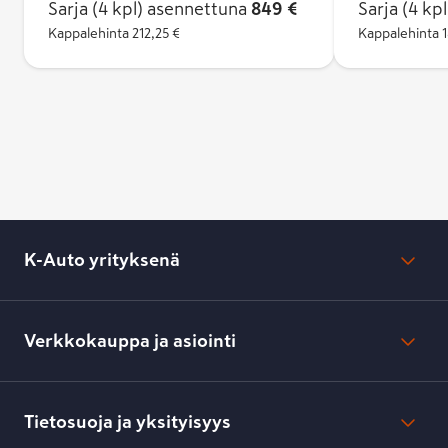
Sarja (4 kpl)
asennettuna
849 €
Sarja (4 kpl
ansiosta.
Kappalehinta
212,25 €
Kappalehinta
1
K-Auto yrityksenä
Mikä on K-Auto?
Lehdistötiedotteet
Verkkokauppa ja asiointi
Toimipisteiden yhteystiedot
Työpaikat
Tilaus- ja toimitusehdot
Kesko.fi
Toimitustavat ja -kulut
Tietosuoja ja yksityisyys
Verkkokaupan peruuttamisilmoitus