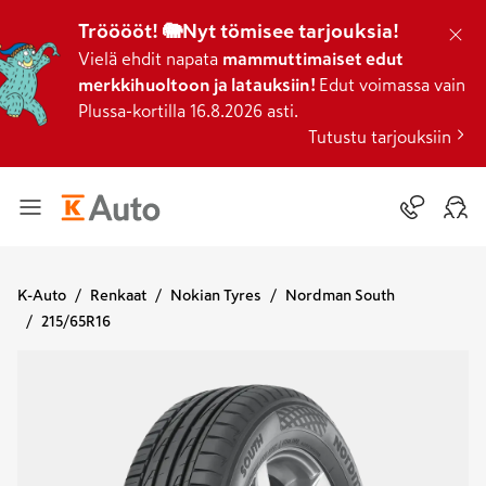
Trööööt! 🐘Nyt tömisee tarjouksia!
Vielä ehdit napata
mammuttimaiset edut
merkkihuoltoon ja latauksiin!
Edut voimassa vain
Plussa-kortilla 16.8.2026 asti.
Tutustu tarjouksiin
K-Auto
Renkaat
Nokian Tyres
Nordman South
215/65R16