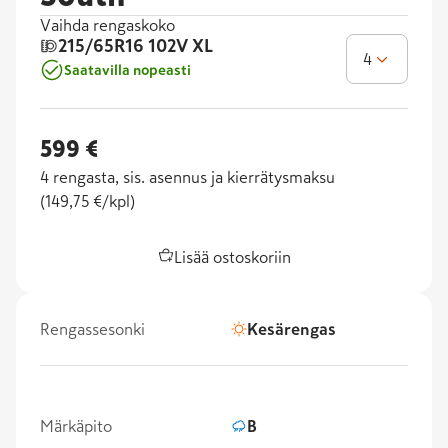
Vaihda rengaskoko
215/65R16
102V XL
4
Saatavilla nopeasti
599 €
4
rengasta, sis. asennus ja kierrätysmaksu
(
149,75 €/kpl
)
Lisää ostoskoriin
Rengassesonki
Kesärengas
Märkäpito
B