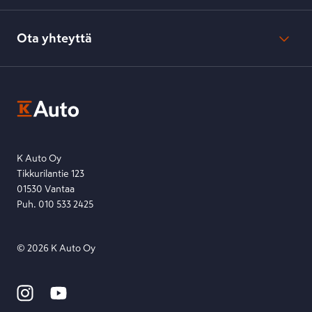
Verkkokaupan peruuttamisohjeet
Evästeasetukset
Usein kysyttyä
Kesko-konsernin verkkoselailurekisteri
Ota yhteyttä
Saavutettavuus
K-Ryhmän evästekäytännöt
K-Auton asiakasrekisterin tietosuojaseloste
Kysymys, palaute tai jokin muu asia mielessä?
EU Data Act
Ota yhteyttä toimipisteeseen tai lähetä viesti lomakkeella.
Etsi toimipiste
Lähetä viesti
K Auto Oy
Tikkurilantie 123
01530 Vantaa
Puh. 010 533 2425
©
2026
K Auto Oy