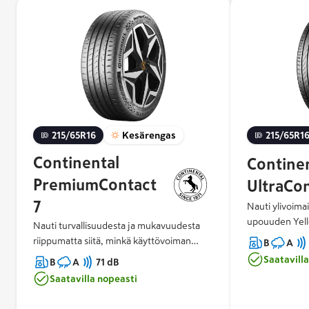
215/65R16
Kesärengas
215/65R1
Continental
Contine
PremiumContact
UltraCo
7
Nauti ylivoima
upouuden Yel
Nauti turvallisuudesta ja mukavuudesta
ansiosta. Luo
riippumatta siitä, minkä käyttövoiman
B
A
huomattavaan 
valitset. Koe ennenkokematon
Saatavill
B
A
71 dB
vakuuttava mär
käsiteltävyys märällä ja kuivalla tiellä. Voit
Saatavilla nopeasti
melutaso.
luottaa turvalliseen jarrutukseen heti
alusta alkaen RedChili-seoksemme