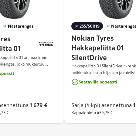
Nastarengas
255/50R19
Nastarenga
Nokian Tyres
res
Hakkapeliitta 01
itta 01
SilentDrive
kapeliitta 01 on maailman
virengas, joka mukautuu
Hakkapeliitta 01 SilentDrive™ ‑renk
ääolosuhteisiin lämpötilaan
poikkeuksellisen hiljaisen ja mielly
opeasti
logian avulla. Renkaan
ajokokemuksen vähentämällä teho
Saatavilla nopeasti
ud ‑teknologia kytkee nastat
rengasmelua. Renkaan Double Act
N/OFF), jolloin se tarjoaa
‑teknologia kytkee nastat päälle tai
a jäällä ja lumella sekä
(ON/OFF), jolloin se tarjoaa maksim
lävaraisempaa ajettavuutta
sennettuna
1 679 €
Sarja (4 kpl)
asennettuna
1
jäällä ja lumella sekä tarkempaa ja
,75 €
hellävaraisempaa ajettavuutta paljaa
Kappalehinta
459,75 €
ljaisempi ja vähemmän tietä
Tuloksena on entistä turvallisempi,
ngas, joka on suunniteltu
ja vähemmän tietä kuluttava talvir
olosuhteisiin.
on suunniteltu vaihteleviin talviolo