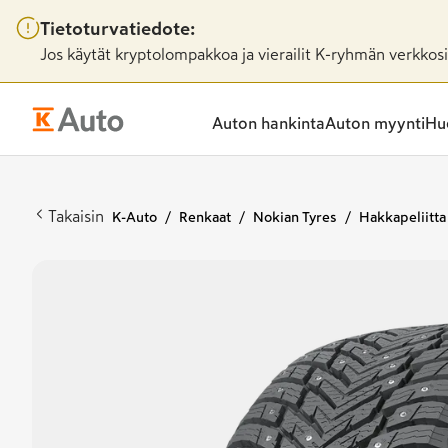
Tietoturvatiedote:
Jos käytät kryptolompakkoa ja vierailit K-ryhmän verkkosiv
Auton hankinta
Auton myynti
Huo
Takaisin
K-Auto
Renkaat
Nokian Tyres
Hakkapeliitta