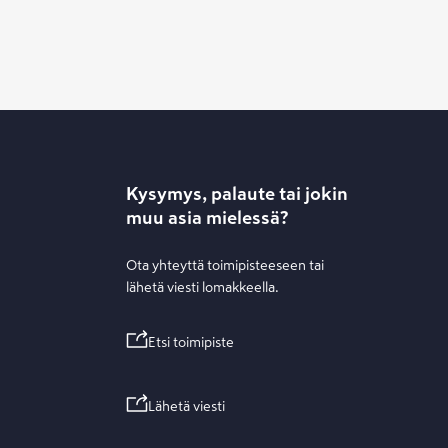
Kysymys, palaute tai jokin
muu asia mielessä?
Ota yhteyttä toimipisteeseen tai
lähetä viesti lomakkeella.
Etsi toimipiste
Lähetä viesti