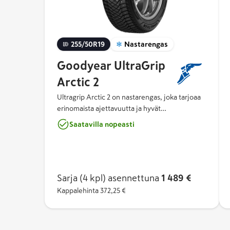
255/50R19
Nastarengas
Goodyear UltraGrip
Arctic 2
Ultragrip Arctic 2 on nastarengas, joka tarjoaa
erinomaista ajettavuutta ja hyvät
jarrutusominaisuudet lumella ja jäällä. Sen
Saatavilla nopeasti
Arctic Eagle Claw -nastan muoto on terävä
optimaalisen pidon takaamiseksi jäällä ja
nastassa käytetään innovatiivista
ankkurointijärjestelmää, joka parantaa nastan
kiinnipysymistä ja takaa hyvän suorituskyvyn
Sarja (4 kpl)
asennettuna
1 489 €
renkaan käyttöiän aikana.
Kappalehinta
372,25 €