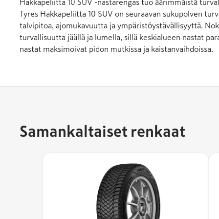
Hakkapeliitta 10 SUV -nastarengas tuo äärimmäistä turvalli
Tyres Hakkapeliitta 10 SUV on seuraavan sukupolven turval
talvipitoa, ajomukavuutta ja ympäristöystävällisyyttä. N
turvallisuutta jäällä ja lumella, sillä keskialueen nastat p
nastat maksimoivat pidon mutkissa ja kaistanvaihdoissa.
Samankaltaiset renkaat