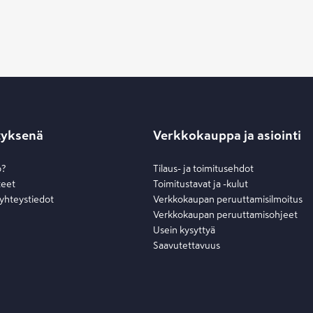
tyksenä
Verkkokauppa ja asiointi
o?
Tilaus- ja toimitusehdot
teet
Toimitustavat ja -kulut
 yhteystiedot
Verkkokaupan peruuttamisilmoitus
Verkkokaupan peruuttamisohjeet
Usein kysyttyä
Saavutettavuus