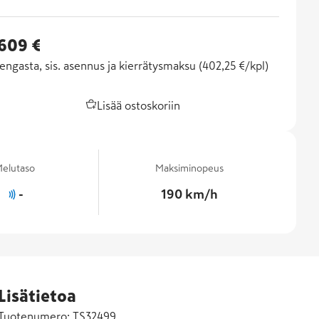
 609 €
engasta, sis. asennus ja kierrätysmaksu (
402,25 €/kpl
)
Lisää ostoskoriin
elutaso
Maksiminopeus
-
190 km/h
Lisätietoa
Tuotenumero:
TS32499