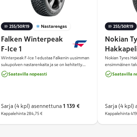
255/50R19
Nastarengas
255/50R19
Falken Winterpeak
Nokian Ty
F-Ice 1
Hakkapeli
Winterpeak F-Ice 1 edustaa Falkenin uusimman
Nokian Tyres Hak
sukupolven nastarenkaita ja se on kehitetty
ensimmäinen tal
Pohjoismaiden ankariin talviolosuhteisiin.
automaattisesti s
Saatavilla nopeasti
Saatavilla n
Rengas edustaa Falkenin viimeisintä
reagoivan nastatekno
teknologiaa ja tarjoaa poikkeuksellisen korkeaa
Double Action St
suorituskykyä ja turvallisuutta lumen ja jään
päälle tai pois (O
peittämillä teillä.
maksimaalista pito
tarkempaa ja hel
Sarja (4 kpl)
asennettuna
1 139 €
Sarja (4 kpl)
a
paljaalla tiellä. Tuloksena on entistä
Kappalehinta
284,75 €
Kappalehinta
419
turvallisempi, hi
kuluttava talvire
vaihteleviin talvi