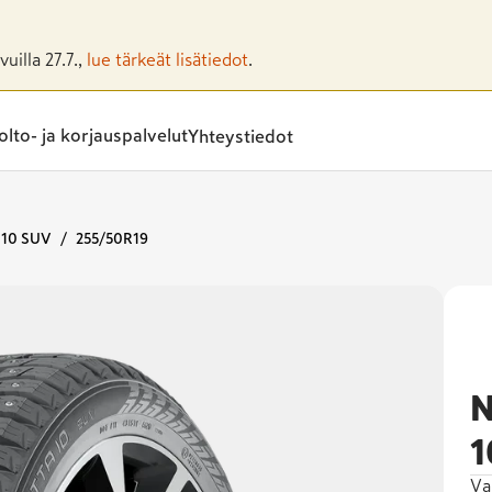
uilla 27.7.,
lue tärkeät lisätiedot
.
lto- ja korjauspalvelut
Yhteystiedot
 10 SUV
255/50R19
N
1
Va