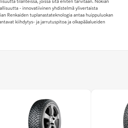
suutta tilanteissa, joissa sitä eniten tarvitaan. Nokian
lisuutta - innovatiivinen yhdistelmä ylivertaista
okian Renkaiden tuplanastateknologia antaa huippuluokan
arantavat kiihdytys- ja jarrutuspitoa ja olkapääalueiden