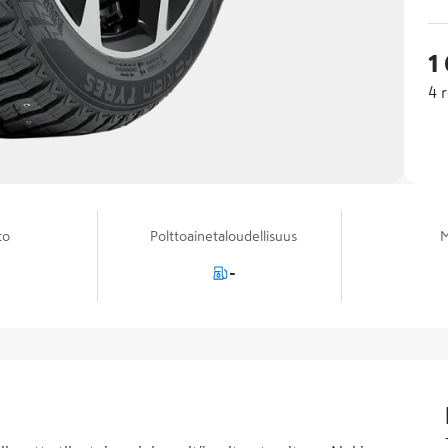
1
4
r
to
Polttoainetaloudellisuus
M
-