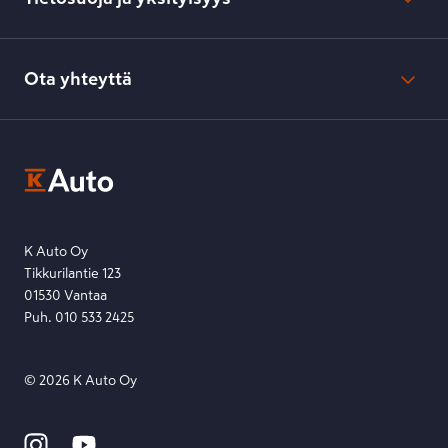
Verkkokaupan peruuttamisilmoitus
Verkkokaupan peruuttamisohjeet
Evästeasetukset
Usein kysyttyä
Kesko-konsernin verkkoselailurekisteri
Ota yhteyttä
Saavutettavuus
K-Ryhmän evästekäytännöt
K-Auton asiakasrekisterin tietosuojaseloste
Kysymys, palaute tai jokin muu asia mielessä?
EU Data Act
Ota yhteyttä toimipisteeseen tai lähetä viesti lomakkeella.
Etsi toimipiste
Lähetä viesti
K Auto Oy
Tikkurilantie 123
01530 Vantaa
Puh. 010 533 2425
©
2026
K Auto Oy