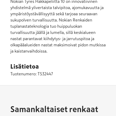
Nokian Tyres Hakkapeliitta 10 on innovatiivinen
yhdistelmä ylivertaista talvipitoa, ajomukavuutta ja
ympäristöystävällisyyttä sekä tarjoaa seuraavan
sukupolven turvallisuutta. Nokian Renkaiden
tuplanastateknologia tuo huippuluokan
turvallisuutta jäällä ja lumella, sillä keskialueen
nastat parantavat kiihdytys- ja jarrutuspitoa ja
olkapääalueiden nastat maksimoivat pidon mutkissa
ja kaistanvaihdoissa.
Lisätietoa
Tuotenumero:
TS32447
Samankaltaiset renkaat