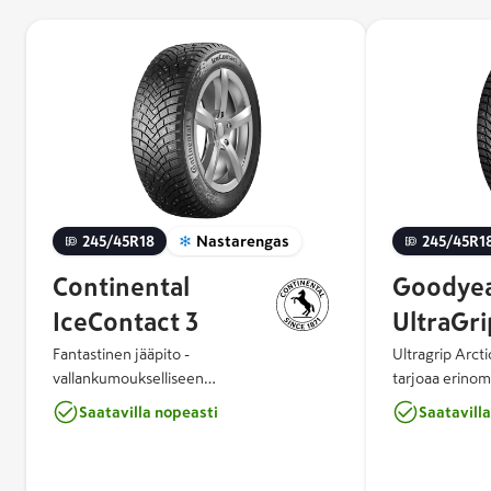
245/45R18
Nastarengas
245/45R1
Continental
Goodye
IceContact 3
UltraGri
Fantastinen jääpito -
Ultragrip Arcti
vallankumoukselliseen
tarjoaa erinom
talviajokokemukseen IceContact™ 3:n
jarrutusominaisu
Saatavilla nopeasti
Saatavill
ainutlaatuinen nastakonsepti tuo uuden
Arctic Eagle C
ulottuvuuden talviajoon. Kahden
optimaalisen pi
nastatyypin yhdistelmä ja niiden
nastassa käyte