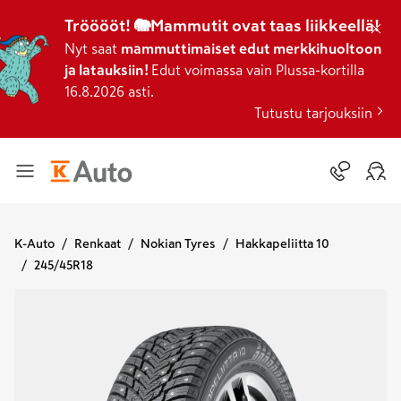
Trööööt! 🐘Mammutit ovat taas liikkeellä!
Nyt saat
mammuttimaiset edut merkkihuoltoon
ja latauksiin!
Edut voimassa vain Plussa-kortilla
16.8.2026 asti.
Tutustu tarjouksiin
K-Auto
Renkaat
Nokian Tyres
Hakkapeliitta 10
245/45R18