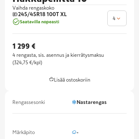
Vaihda rengaskoko
245/45R18
100T XL
4
Saatavilla nopeasti
1 299 €
4
rengasta, sis. asennus ja kierrätysmaksu
(
324,75 €/kpl
)
Lisää ostoskoriin
Rengassesonki
Nastarengas
Märkäpito
-