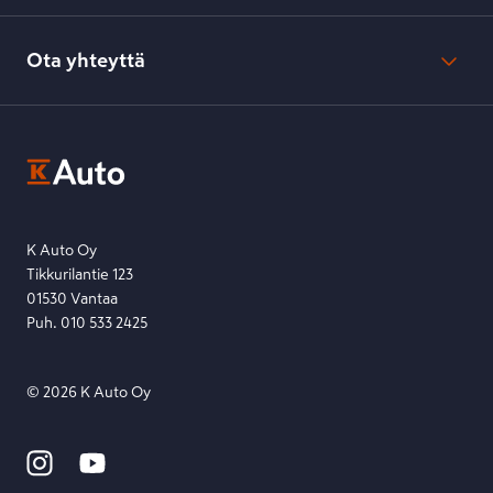
Verkkokaupan peruuttamisohjeet
Evästeasetukset
Usein kysyttyä
Kesko-konsernin verkkoselailurekisteri
Ota yhteyttä
Saavutettavuus
K-Ryhmän evästekäytännöt
K-Auton asiakasrekisterin tietosuojaseloste
Kysymys, palaute tai jokin muu asia mielessä?
EU Data Act
Ota yhteyttä toimipisteeseen tai lähetä viesti lomakkeella.
Etsi toimipiste
Lähetä viesti
K Auto Oy
Tikkurilantie 123
01530 Vantaa
Puh. 010 533 2425
©
2026
K Auto Oy