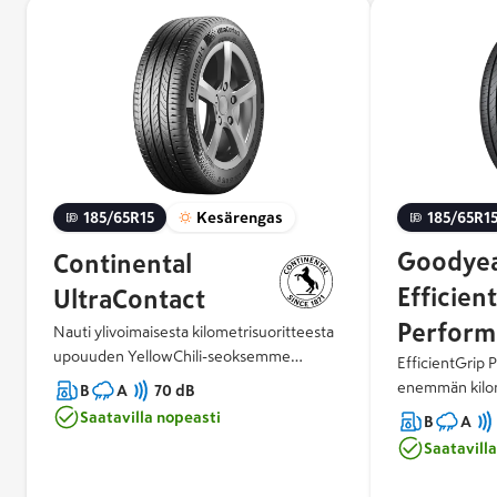
185/65R15
Kesärengas
185/65R1
Goodye
Continental
Efficien
UltraContact
Perform
Nauti ylivoimaisesta kilometrisuoritteesta
upouuden YellowChili-seoksemme
EfficientGrip 
ansiosta. Luota UltraShield runkomme
enemmän kilom
B
A
70 dB
huomattavaan kestävyyteen. Koe
jarrutusmatkan 
Saatavilla nopeasti
B
A
vakuuttava märkäsuorituskyky ja alhainen
teillä. Sen eri
Saatavill
melutaso.
kulumiskestäv
kulutuspinnan