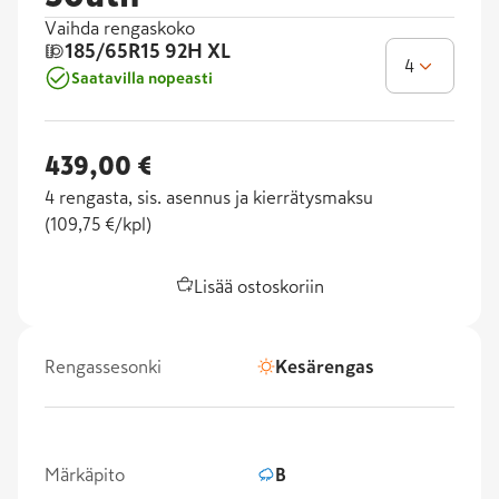
Vaihda rengaskoko
185/65R15
92H XL
4
Saatavilla nopeasti
439,00 €
4
rengasta, sis. asennus ja kierrätysmaksu
(
109,75 €/kpl
)
Lisää ostoskoriin
Rengassesonki
Kesärengas
Märkäpito
B