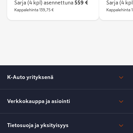
Sarja (4 kpl)
asennettuna
559 €
Sarja (4 kpl
varmistavaa Mi
Kappalehinta
139,75 €
joka auttaa e
Kappalehinta
vaativissa ajo-
K-Auto yrityksenä
Mikä on K-Auto?
Lehdistötiedotteet
Verkkokauppa ja asiointi
Toimipisteiden yhteystiedot
Työpaikat
Tilaus- ja toimitusehdot
Kesko.fi
Toimitustavat ja -kulut
Tietosuoja ja yksityisyys
Verkkokaupan peruuttamisilmoitus