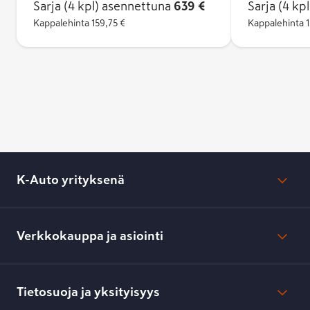
Pienempiin ja 
Sarja (4 kpl)
asennettuna
639 €
Sarja (4 kpl
henkilöautoih
Kappalehinta
159,75 €
Kappalehinta
1
Hakka Green 3
kattavasti koko
sähköautoihin.
K-Auto yrityksenä
Mikä on K-Auto?
Lehdistötiedotteet
Verkkokauppa ja asiointi
Toimipisteiden yhteystiedot
Työpaikat
Tilaus- ja toimitusehdot
Kesko.fi
Toimitustavat ja -kulut
Tietosuoja ja yksityisyys
Verkkokaupan peruuttamisilmoitus