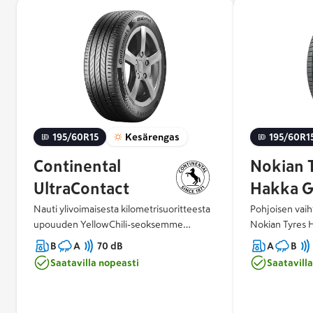
195/60R15
Kesärengas
195/60R1
Continental
Nokian 
UltraContact
Hakka G
Nauti ylivoimaisesta kilometrisuoritteesta
Pohjoisen vaih
upouuden YellowChili-seoksemme
Nokian Tyres 
ansiosta. Luota UltraShield runkomme
yhdistää taitav
B
A
70 dB
A
B
huomattavaan kestävyyteen. Koe
turvallisuuden
Saatavilla nopeasti
Saatavill
vakuuttava märkäsuorituskyky ja alhainen
Turvallinen ja
melutaso.
sadesäässä sek
lisäävät ajokil