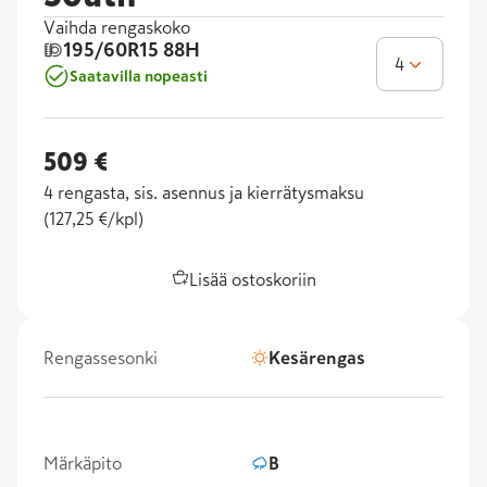
Vaihda rengaskoko
195/60R15
88H
4
Saatavilla nopeasti
509 €
4
rengasta, sis. asennus ja kierrätysmaksu
(
127,25 €/kpl
)
Lisää ostoskoriin
Rengassesonki
Kesärengas
Märkäpito
B